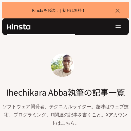
Kinstaをお試し｜初月は無料！
バ
ナ
ー
を
ナ
閉
Kinsta®
検
じ
ビ
プラットフォーム
る
索
ゲ
ソリューション
ログイン
無料でお試し
ー
価格設定
リソース
シ
お問い合わせ
ョ
ン
Ihechikara Abba執筆の記事一覧
ソフトウェア開発者、テクニカルライター。趣味はウェブ技
術、プログラミング、IT関連の記事を書くこと。Xアカウン
トはこちら。