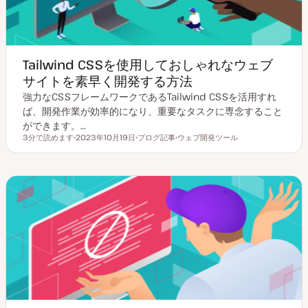
Tailwind CSSを使用しておしゃれなウェブ
サイトを素早く開発する方法
強力なCSSフレームワークであるTailwind CSSを活用すれ
ば、開発作業が効率的になり、重要なタスクに専念すること
ができます。…
3分で読めます
2023年10月19日
ブログ記事
ウェブ開発ツール
読むのにかかる時間
更
投
ト
新
稿
ピ
日
タ
ッ
イ
ク
プ