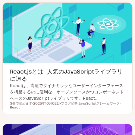
イ
ク
プ
React.jsとは─人気のJavaScriptライブラリ
に迫る
Reactは、高速でダイナミックなユーザーインターフェース
を構築するのに便利な、オープンソースかつコンポーネント
ベースのJavaScriptライブラリです。React…
3分で読めます
2025年10月02日
ブログ記事
JavaScriptフレームワーク
読むのにかかる時間
React
更
投
ト
ト
新
稿
ピ
ピ
日
タ
ッ
ッ
イ
ク
ク
プ