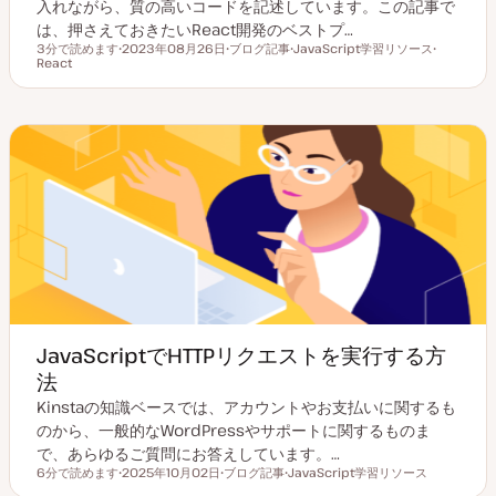
入れながら、質の高いコードを記述しています。この記事で
は、押さえておきたいReact開発のベストプ…
3分で読めます
2023年08月26日
ブログ記事
JavaScript学習リソース
読むのにかかる時間
React
更
投
ト
ト
新
稿
ピ
ピ
日
タ
ッ
ッ
イ
ク
ク
プ
JavaScriptでHTTPリクエストを実行する方
法
Kinstaの知識ベースでは、アカウントやお支払いに関するも
のから、一般的なWordPressやサポートに関するものま
で、あらゆるご質問にお答えしています。…
6分で読めます
2025年10月02日
ブログ記事
JavaScript学習リソース
読むのにかかる時間
更
投
ト