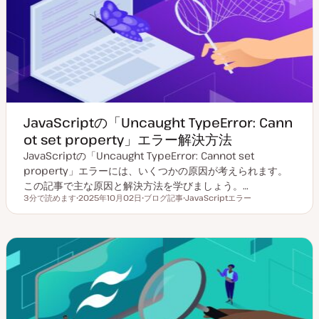
JavaScriptの「Uncaught TypeError: Cann
ot set property」エラー解決方法
JavaScriptの「Uncaught TypeError: Cannot set
property」エラーには、いくつかの原因が考えられます。
この記事で主な原因と解決方法を学びましょう。…
3分で読めます
2025年10月02日
ブログ記事
JavaScriptエラー
読むのにかかる時間
更
投
ト
新
稿
ピ
日
タ
ッ
イ
ク
プ