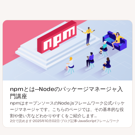
npmとは─Nodeのパッケージマネージャ入
門講座
npmはオープンソースのNode.jsフレームワーク公式パッケ
ージマネージャです。こちらのページでは、その基本的な役
割や使い方などわかりやすくをご紹介します…
2分で読めます
2025年10月02日
ブログ記事
JavaScriptフレームワーク
読むのにかかる時間
更
投
ト
新
稿
ピ
日
タ
ッ