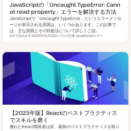
JavaScriptの「Uncaught TypeError: Cann
ot read property」エラーを解決する方法
JavaScriptで「Uncaught TypeError」というエラーメッセ
ージが表示される原因は、いくつかあります。この記事で
は、主な原因とその対処法について詳しくご説…
2分で読めます
2025年10月02日
ブログ記事
JavaScriptエラー
読むのにかかる時間
更
投
ト
新
稿
ピ
日
タ
ッ
イ
ク
プ
【2023年版】Reactのベストプラクティス
でスキルを磨く
優れたReact開発者は皆、最新のベストプラクティスを取り