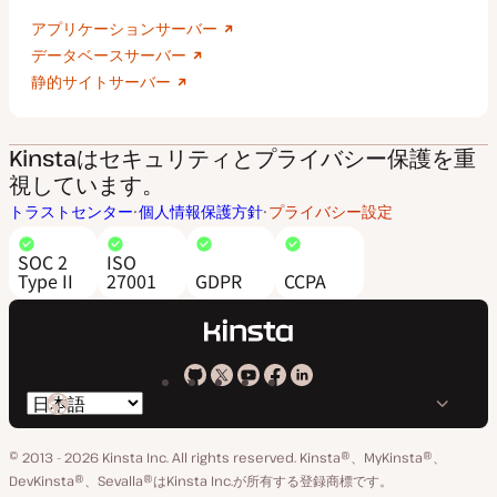
アプリケーションサーバー
データベースサーバー
静的サイトサーバー
Kinstaはセキュリティとプライバシー保護を重
視しています。
トラストセンター
個人情報保護方針
プライバシー設定
SOC 2
ISO
Type II
27001
GDPR
CCPA
Kinsta
Kinsta
Kinsta
Kinsta
Kinsta
言
の
の
の
の
の
語
GitHub
X
YouTube
Facebook
LinkedIn
© 2013 - 2026 Kinsta Inc. All rights reserved.
Kinsta®、MyKinsta®、
の
ア
ペ
DevKinsta®、Sevalla®はKinsta Inc.が所有する登録商標です。
切