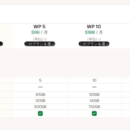
WP 5
WP 10
$115
USD
$96
USD
月
$225
USD
$188
USD
月
$340
USD
月
月
月
（年払い）
（年払い）
し
このプランを選ぶ
このプランを選ぶ
5
10
な
な
し
し
65GB
125GB
30GB
40GB
500GB
750GB
あ
あ
あ
あ
り
り
り
り