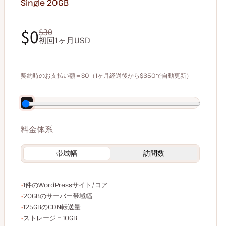
Single 20GB
$0
$30
初回1ヶ月USD
$0
$30
契約時のお支払い額＝$0（1ヶ月経過後から$350で自動更新）
年払いで70ドル割引
料金体系
帯域幅
訪問数
WordPressサイト/コア数
1件のWordPressサイト/コア
サーバー帯域幅
20GBのサーバー帯域幅
CDN転送量
125GBのCDN転送量
ストレージ容量
ストレージ＝10GB