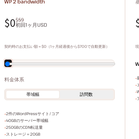
WP 2
bandwidth
$0
$59
初回1ヶ月USD
$0
$59
契約時のお支払い額＝$0（1ヶ月経過後から$700で自動更新）
現
年払いで140ドル割引
料金体系
帯域幅
訪問数
WordPressサイト/コア数
2件のWordPressサイト/コア
サーバー帯域幅
40GBのサーバー帯域幅
CDN転送量
250GBのCDN転送量
ストレージ容量
ストレージ＝20GB