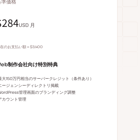
基準価格
$340
$284
USD
USD
月
月
在のお支払い額＝$3,400
年払いで680ドル割引
Web制作会社向け特別特典
エージェンシー限定特典の例
最大150万円相当のサーバークレジット（条件あり）
エージェンシーディレクトリ掲載
WordPress管理画面のブランディング調整
アカウント管理