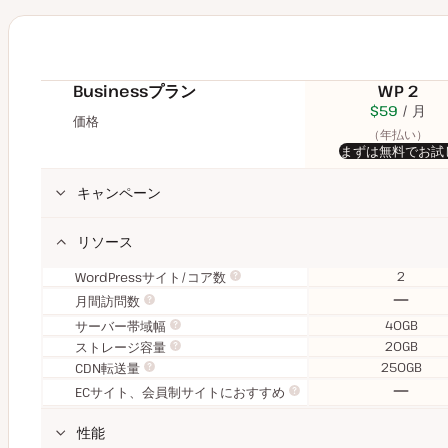
Businessプラン
WP 2
$70
USD
$59
USD
月
価格
月
（年払い）
まずは無料でお試
キャンペーン
リソース
2
WordPressサイト/コア数
な
月間訪問数
し
40GB
サーバー帯域幅
20GB
ストレージ容量
250GB
CDN転送量
な
ECサイト、会員制サイトにおすすめ
し
性能