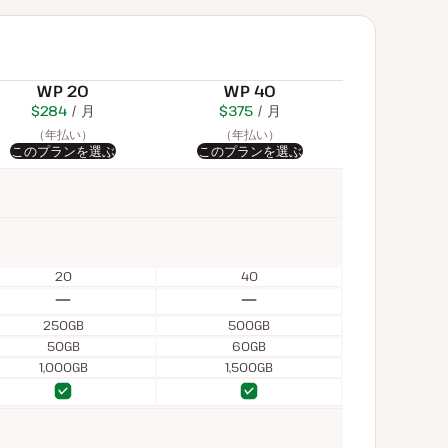
WP 20
WP 40
$284
USD
月
$450
USD
$375
USD
月
月
（年払い）
（年払い）
このプランを選ぶ
このプランを選ぶ
20
40
な
な
し
し
250GB
500GB
50GB
60GB
1,000GB
1,500GB
あ
あ
あ
あ
り
り
り
り