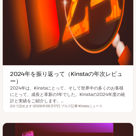
2024年を振り返って（Kinstaの年次レビュ
ー）
2024年は、Kinstaにとって、そして世界中の多くのお客様
にとって、成長と革新の1年でした。Kinstaの2024年度の統
計と実績をご紹介します。…
2分で読めます
2026年06月17日
ブログ記事
Kinstaニュース
読むのにかかる時間
更
投
ト
新
稿
ピ
日
タ
ッ
イ
ク
プ