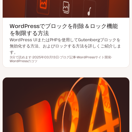
WordPressでブロックを削除＆ロック機能
を制限する方法
WordPress UIまたはPHPを使用してGutenbergブロックを
無効化する方法、およびロックする方法を詳しくご紹介しま
す。
3分で読めます
2025年03月13日
ブログ記事
WordPressサイト開発
読むのにかかる時間
WordPressのコツ
更
投
ト
ト
新
稿
ピ
ピ
日
タ
ッ
ッ
イ
ク
ク
プ