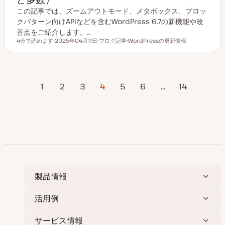
この記事では、ズームアウトモード、メタボックス、ブロッ
クパターン向けAPIなどを含むWordPress 6.7の新機能や改
善点をご紹介します。…
4分で読めます
2025年04月11日
ブログ記事
WordPressの更新情報
読むのにかかる時間
更
投
ト
新
稿
ピ
日
タ
ッ
イ
ク
プ
投
ページ
1
2
3
4
5
6
…
次のページ
14
稿
の
ペ
ー
ジ
送
り
製品情報
活用例
サービス情報