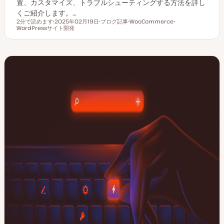
置、カスタマイズ、トラブルシューティングする方法を詳し
くご紹介します。…
2分で読めます
2025年02月19日
ブログ記事
WooCommerce
読むのにかかる時間
WordPressサイト開発
更
投
ト
ト
新
稿
ピ
ピ
日
タ
ッ
ッ
イ
ク
ク
プ