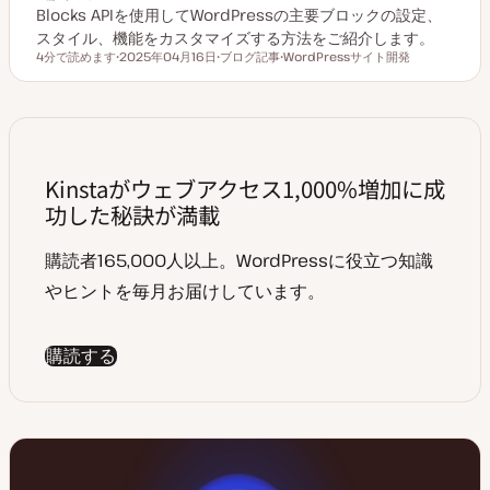
Blocks APIを使用してWordPressの主要ブロックの設定、
スタイル、機能をカスタマイズする方法をご紹介します。
4分で読めます
2025年04月16日
ブログ記事
WordPressサイト開発
読むのにかかる時間
更
投
ト
新
稿
ピ
日
タ
ッ
イ
ク
プ
Kinstaがウェブアクセス1,000%増加に成
功した秘訣が満載
購読者165,000人以上。WordPressに役立つ知識
やヒントを毎月お届けしています。
購読する