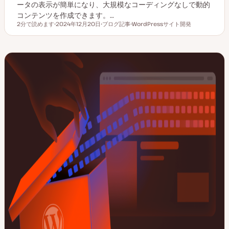
ータの表示が簡単になり、大規模なコーディングなしで動的
コンテンツを作成できます。…
2分で読めます
2024年12月20日
ブログ記事
WordPressサイト開発
読むのにかかる時間
更
投
ト
新
稿
ピ
日
タ
ッ
イ
ク
プ