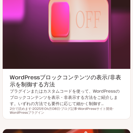
WordPressブロックコンテンツの表示/非表
示を制御する方法
プラグインまたはカスタムコードを使って、WordPressの
ブロックコンテンツを表示・非表示する方法をご紹介しま
す。いずれの方法でも要件に応じて細かく制御す…
2分で読めます
2025年04月08日
ブログ記事
WordPressサイト開発
読むのにかかる時間
WordPressプラグイン
更
投
ト
ト
新
稿
ピ
ピ
日
タ
ッ
ッ
イ
ク
ク
プ