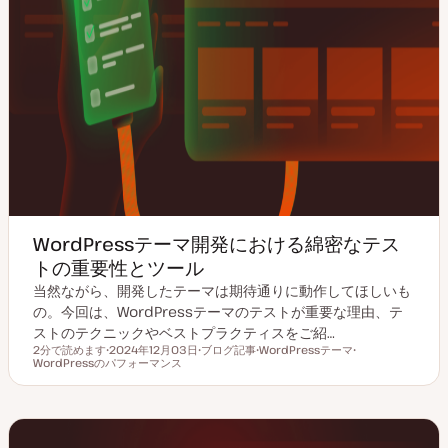
WordPressテーマ開発における綿密なテス
トの重要性とツール
当然ながら、開発したテーマは期待通りに動作してほしいも
の。今回は、WordPressテーマのテストが重要な理由、テ
ストのテクニックやベストプラクティスをご紹…
2分で読めます
2024年12月03日
ブログ記事
WordPressテーマ
読むのにかかる時間
WordPressのパフォーマンス
更
投
ト
ト
新
稿
ピ
ピ
日
タ
ッ
ッ
イ
ク
ク
プ