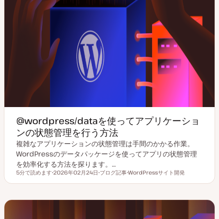
@wordpress/dataを使ってアプリケーショ
ンの状態管理を行う方法
複雑なアプリケーションの状態管理は手間のかかる作業。
WordPressのデータパッケージを使ってアプリの状態管理
を効率化する方法を探ります。…
5分で読めます
2026年02月24日
ブログ記事
WordPressサイト開発
読むのにかかる時間
更
投
ト
新
稿
ピ
日
タ
ッ
イ
ク
プ