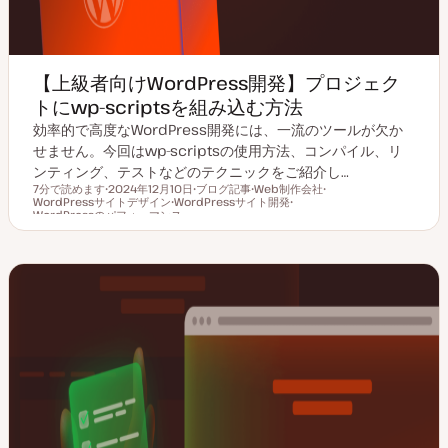
【上級者向けWordPress開発】プロジェク
トにwp-scriptsを組み込む方法
効率的で高度なWordPress開発には、一流のツールが欠か
せません。今回はwp-scriptsの使用方法、コンパイル、リ
ンティング、テストなどのテクニックをご紹介し…
7分で読めます
2024年12月10日
ブログ記事
Web制作会社
WordPressサイトデザイン
更
WordPressサイト開発
投
ト
ト
読むのにかかる時間
WordPressのパフォーマンス
新
ト
稿
ピ
ト
ピ
日
ピ
タ
ッ
ピ
ッ
ッ
イ
ク
ッ
ク
ク
プ
ク