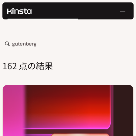
ナ
Kinsta®
検
ビ
プラットフォーム
索
ゲ
ソリューション
ログイン
無料でお試し
ー
価格設定
検
リソース
シ
索
お問い合わせ
ョ
162 点の結果
ン