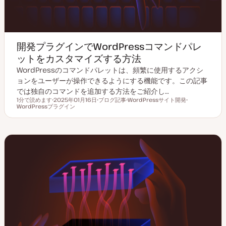
開発プラグインでWordPressコマンドパレ
ットをカスタマイズする方法
WordPressのコマンドパレットは、頻繁に使用するアクシ
ョンをユーザーが操作できるようにする機能です。この記事
では独自のコマンドを追加する方法をご紹介し…
1分で読めます
2025年01月16日
ブログ記事
WordPressサイト開発
読むのにかかる時間
WordPressプラグイン
更
投
ト
ト
新
稿
ピ
ピ
日
タ
ッ
ッ
イ
ク
ク
プ