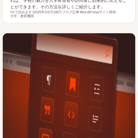
れば、学校の魅力を入学希望者や訪問者に効果的に伝えるこ
とができます。その方法を詳しくご紹介します…
1分で読めます
2025年03月28日
ブログ記事
WordPressサイト開発
読むのにかかる時間
大学・教育機関
更
投
ト
ト
新
稿
ピ
ピ
日
タ
ッ
ッ
イ
ク
ク
プ