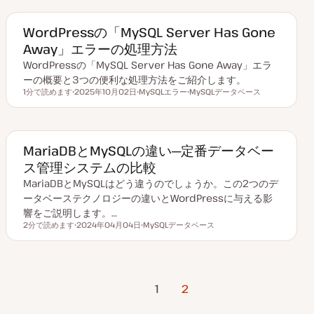
日
ッ
ッ
ク
ク
WordPressの「MySQL Server Has Gone
Away」エラーの処理方法
WordPressの「MySQL Server Has Gone Away」エラ
ーの概要と3つの便利な処理方法をご紹介します。
1分で読めます
2025年10月02日
MySQLエラー
MySQLデータベース
読むのにかかる時間
更
ト
ト
新
ピ
ピ
日
ッ
ッ
ク
ク
MariaDBとMySQLの違い─定番データベー
ス管理システムの比較
MariaDBとMySQLはどう違うのでしょうか。この2つのデ
ータベーステクノロジーの違いとWordPressに与える影
響をご説明します。…
2分で読めます
2024年04月04日
MySQLデータベース
読むのにかかる時間
更
ト
新
ピ
日
ッ
ク
投
前のページ
1
2
稿