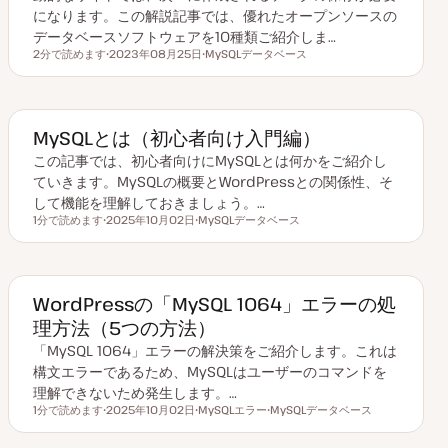
になります。この解説記事では、優れたオープンソースの
データベースソフトウェアを10種類ご紹介しま…
2分で読めます
2023年08月25日
MySQLデータベース
読むのにかかる時間
更
ト
新
ピ
日
ッ
ク
MySQLとは（初心者向け入門編）
この記事では、初心者向けにMySQLとは何かをご紹介し
ていきます。MySQLの概要とWordPressとの関係性、そ
して機能を理解しておきましょう。…
1分で読めます
2025年10月02日
MySQLデータベース
読むのにかかる時間
更
ト
新
ピ
日
ッ
ク
WordPressの「MySQL 1064」エラーの処
理方法（5つの方法）
「MySQL 1064」エラーの解決策をご紹介します。これは
構文エラーであるため、MySQLはユーザーのコマンドを
理解できないため発生します。…
1分で読めます
2025年10月02日
MySQLエラー
MySQLデータベース
読むのにかかる時間
更
ト
ト
新
ピ
ピ