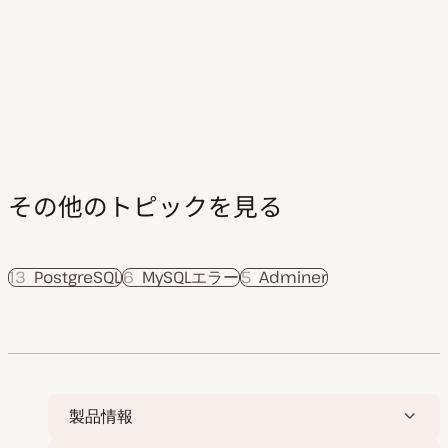
の
ペ
ー
ジ
送
り
その他のトピックを見る
13
PostgreSQL
6
MySQLエラー
5
Adminer
製品情報