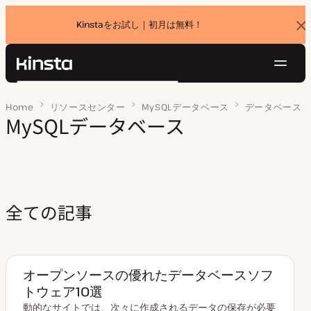
Kinstaをお試し｜初月は無料！
バ
ナ
ー
を
ナ
閉
Kinsta®
検
じ
ビ
プラットフォーム
る
索
Home
ページ 2
リソースセンター
MySQLデータベース
データベース
ゲ
ソリューション
MySQLデータベース
ログイン
無料でお試し
ー
価格設定
リソース
シ
お問い合わせ
ョ
ン
全ての記事
オープンソースの優れたデータベースソフ
トウェア10選
動的なサイトでは、次々に作成されるデータの保存が必要