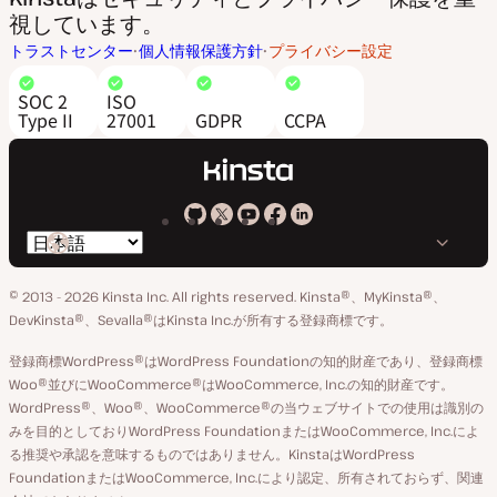
視しています。
トラストセンター
個人情報保護方針
プライバシー設定
SOC 2
ISO
Type II
27001
GDPR
CCPA
Kinsta
Kinsta
Kinsta
Kinsta
Kinsta
言
の
の
の
の
の
語
GitHub
X
YouTube
Facebook
LinkedIn
© 2013 - 2026 Kinsta Inc. All rights reserved.
Kinsta®、MyKinsta®、
の
ア
ペ
DevKinsta®、Sevalla®はKinsta Inc.が所有する登録商標です。
切
カ
ー
登録商標WordPress®はWordPress Foundationの知的財産であり、登録商標
り
ウ
ジ
Woo®並びにWooCommerce®はWooCommerce, Inc.の知的財産です。
替
WordPress®、Woo®、WooCommerce®の当ウェブサイトでの使用は識別の
ン
え
みを目的としておりWordPress FoundationまたはWooCommerce, Inc.によ
ト
る推奨や承認を意味するものではありません。KinstaはWordPress
FoundationまたはWooCommerce, Inc.により認定、所有されておらず、関連