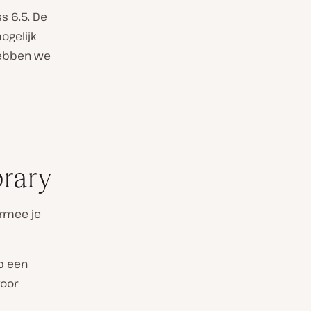
s 6.5. De
ogelijk
hebben we
rary
armee je
p een
voor