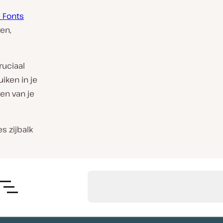
 Fonts
ren,
ruciaal
iken in je
en van je
s zijbalk