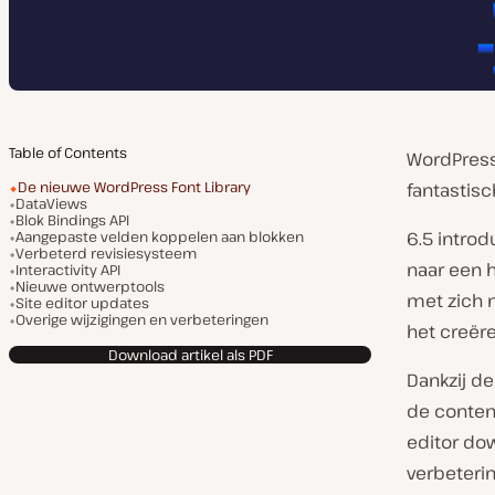
Table of Contents
WordPress 
De nieuwe WordPress Font Library
fantastisc
DataViews
Blok Bindings API
Aangepaste velden koppelen aan blokken
6.5 introd
Verbeterd revisiesysteem
naar een h
Interactivity API
Nieuwe ontwerptools
met zich m
Site editor updates
Overige wijzigingen en verbeteringen
het creëre
Download artikel als PDF
Dankzij de
de content
editor dow
verbeteri