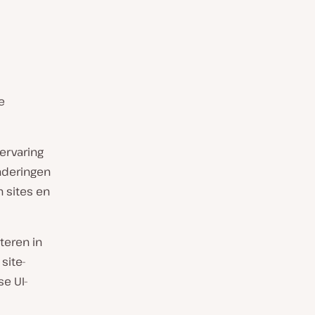
e
ervaring
anderingen
 sites en
teren in
site-
e UI-