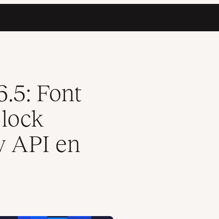
nteractivity API en nog veel meer!
.5: Font
Block
ty API en