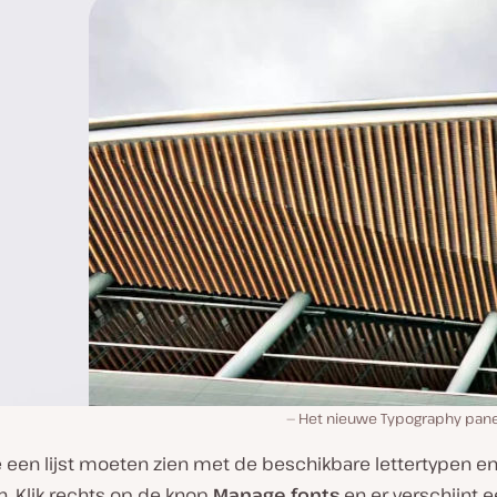
Het nieuwe Typography pane
e een lijst moeten zien met de beschikbare lettertypen e
. Klik rechts op de knop
Manage fonts
en er verschijnt