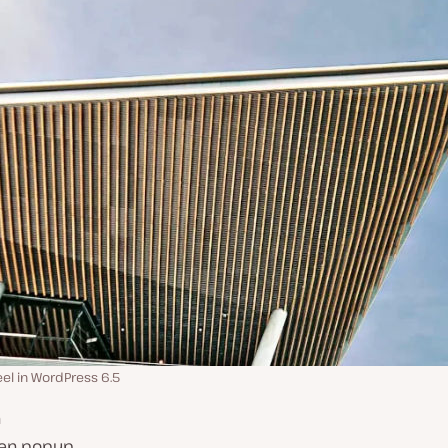
el in WordPress 6.5
n
 een popup