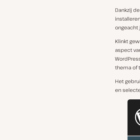
Dankzij de
installere
ongeacht 
Klinkt ge
aspect van
WordPress 
thema of 
Het gebrui
en select