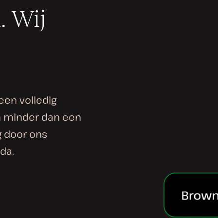
. Wij
een volledig
in minder dan een
g door ons
da.