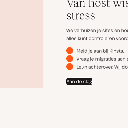
Van host wi
stress
We verhuizen je sites en ho
alles kunt controleren voord
Meld je aan bij Kinsta.
Vraag je migraties aan e
Leun achterover. Wij d
Aan de slag