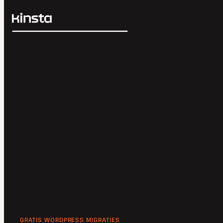
Kinsta®
Zoeken
Platform
Oplossingen
Inloggen
Prijzen
Bronnen
Contact
GRATIS WORDPRESS MIGRATIES