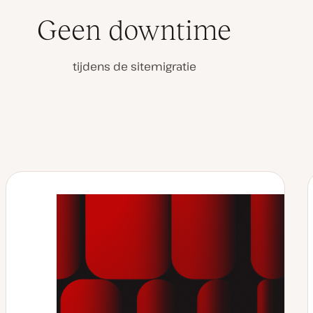
Geen downtime
Video
afspelen
tijdens de sitemigratie