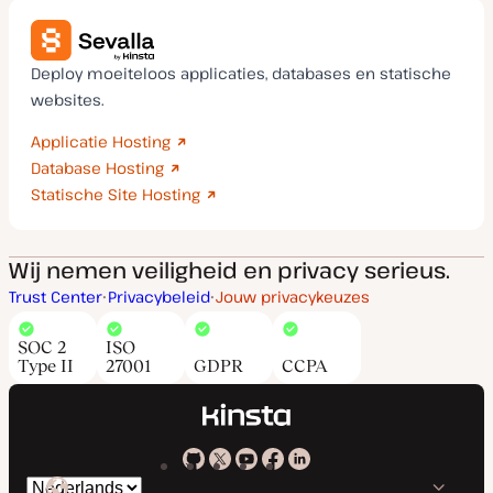
Deploy moeiteloos applicaties, databases en statische
websites.
Applicatie Hosting
Database Hosting
Statische Site Hosting
Wij nemen veiligheid en privacy serieus.
Trust Center
Privacybeleid
Jouw privacykeuzes
SOC 2
ISO
Type II
27001
GDPR
CCPA
Kinsta
Kinsta
Kinsta
Kinsta
Kinsta
Selecteer