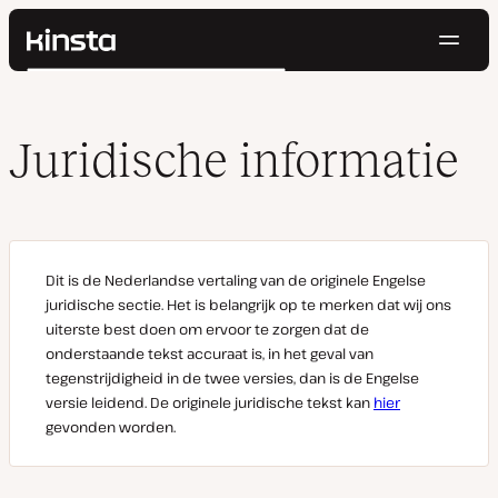
Navig
Kinsta®
Zoeken
Platform
Oplossingen
Inloggen
Probeer gratis
Juridische informatie
Prijzen
Bronnen
Contact
Dit is de Nederlandse vertaling van de originele Engelse
juridische sectie. Het is belangrijk op te merken dat wij ons
uiterste best doen om ervoor te zorgen dat de
onderstaande tekst accuraat is, in het geval van
tegenstrijdigheid in de twee versies, dan is de Engelse
versie leidend. De originele juridische tekst kan
hier
gevonden worden.