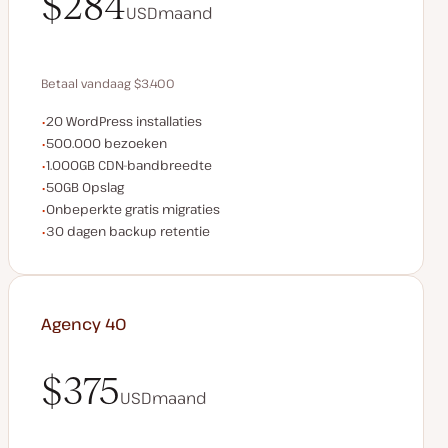
$284
USD
maand
$284
Betaal vandaag $3.400
WordPress installaties
20 WordPress installaties
Bespaar $680 door jaarlijks te betalen
Maandelijkse bezoeken
500.000 bezoeken
CDN bandbreedte
1.000GB CDN-bandbreedte
Opslagruimte
50GB Opslag
Onbeperkte migraties
Onbeperkte gratis migraties
Backup retentie
30 dagen backup retentie
Agency 40
$375
USD
maand
$375