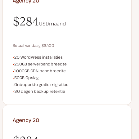
Agency 20
$284
USD
maand
$284
Betaal vandaag $3.400
WordPress installaties
20 WordPress installaties
Bespaar $680 door jaarlijks te betalen
Serverbandbreedte
250GB serverbandbreedte
CDN bandbreedte
1.000GB CDN-bandbreedte
Opslagruimte
50GB Opslag
Onbeperkte migraties
Onbeperkte gratis migraties
Backup retentie
30 dagen backup retentie
Agency 20