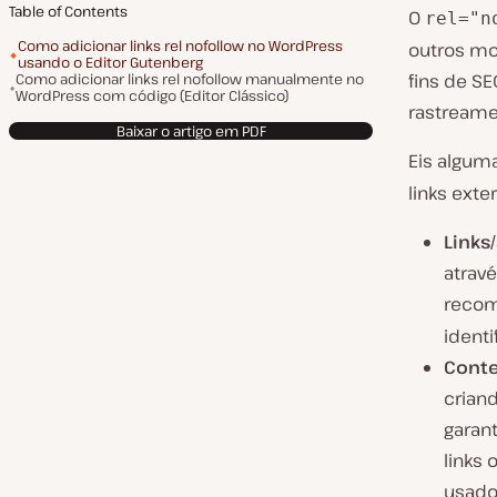
Table of Contents
O
rel="n
Como adicionar links rel nofollow no WordPress
outros mo
usando o Editor Gutenberg
Como adicionar links rel nofollow manualmente no
fins de S
WordPress com código (Editor Clássico)
rastreamen
Baixar o artigo em PDF
Eis algum
links exte
Links
atrav
recom
ident
Conte
crian
garant
links
usado