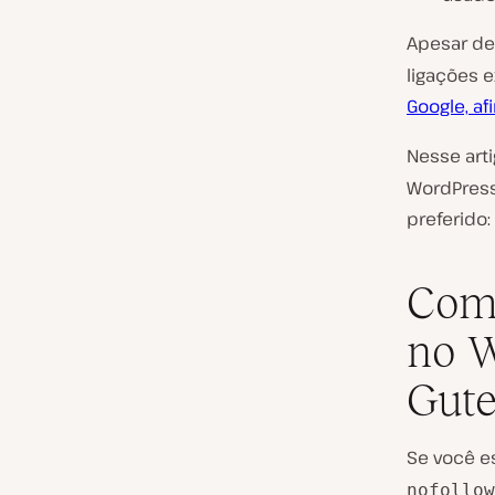
Apesar d
ligações
Google, a
Nesse art
WordPress
preferido:
Como
no W
Gut
Se você e
nofollow