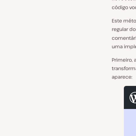
código v
Este méto
regular do
comentári
uma impl
Primeiro, 
transform
aparece: