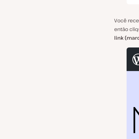
Você receb
então cli
link (ma