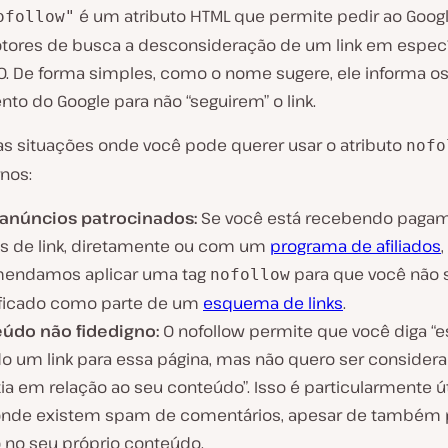
é um atributo HTML que permite pedir ao Googl
ofollow"
tores de busca a desconsideração de um link em especí
EO. De forma simples, como o nome sugere, ele informa o
to do Google para não “seguirem” o link.
as situações onde você pode querer usar o atributo
nofo
rnos:
/anúncios patrocinados:
Se você está recebendo paga
és de link, diretamente ou com um
programa de afiliados
,
endamos aplicar uma tag
para que você não 
nofollow
ificado como parte de um
esquema de links
.
údo não fidedigno:
O nofollow permite que você diga “e
do um link para essa página, mas não quero ser conside
ia em relação ao seu conteúdo”. Isso é particularmente út
 onde existem spam de comentários, apesar de também 
 no seu próprio conteúdo.