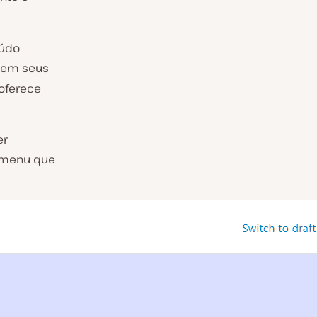
eúdo
em seus
oferece
er
e menu que