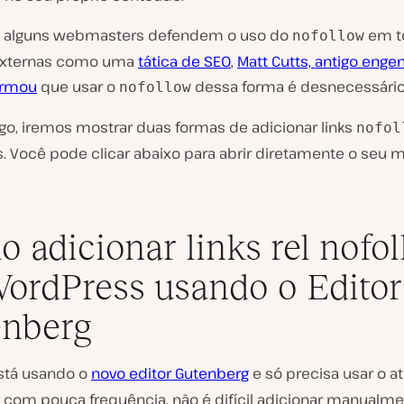
e alguns webmasters defendem o uso do
em
t
nofollow
 externas como uma
tática de SEO
,
Matt Cutts, antigo enge
firmou
que usar o
dessa forma é desnecessário
nofollow
igo, iremos mostrar duas formas de adicionar links
nofol
. Você pode clicar abaixo para abrir diretamente o seu 
 adicionar links rel nofo
ordPress usando o Editor
enberg
stá usando o
novo editor Gutenberg
e só precisa usar o a
com pouca frequência, não é difícil adicionar manualme