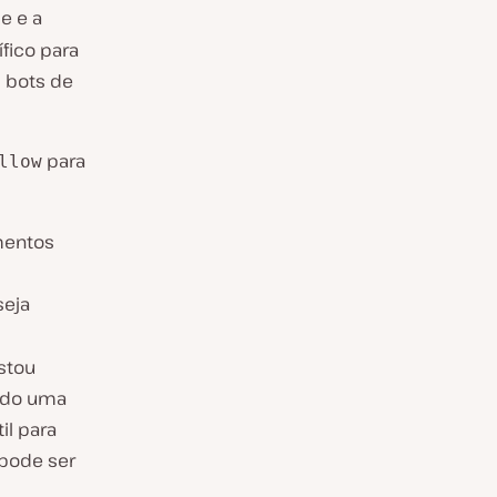
e e a
fico para
s bots de
para
llow
mentos
seja
stou
rado uma
il para
pode ser