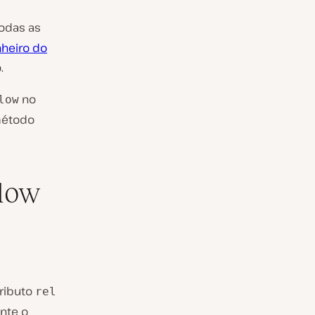
odas
as
nheiro do
.
no
low
método
llow
tributo
rel
nte o