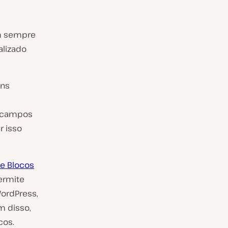
em sempre
alizado
uns
e campos
r isso
de Blocos
ermite
WordPress,
m disso,
cos.