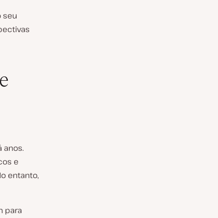
o seu
pectivas
e
 anos.
cos e
o entanto,
n para