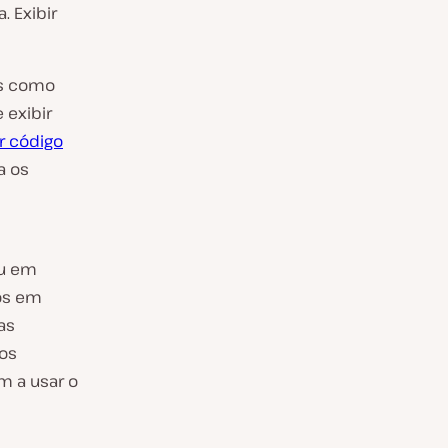
. Exibir
os como
 exibir
r código
a os
u em
os em
as
dos
m a usar o