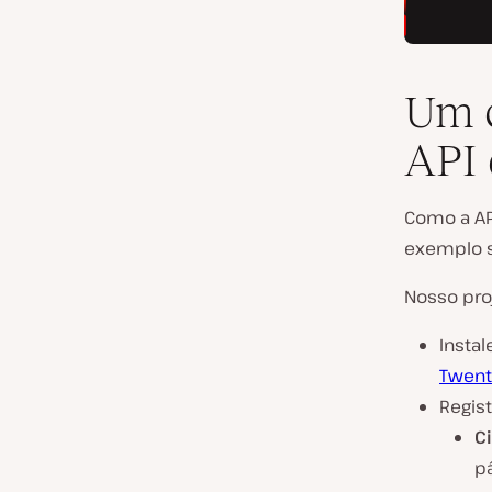
Um c
API 
Como a AP
exemplo s
Nosso pro
Insta
Twent
Regis
C
pá