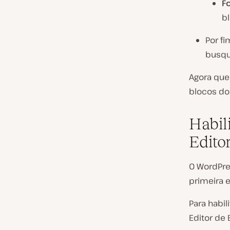
Fo
b
Por fi
busqu
Agora que
blocos do
Habil
Edito
O WordPre
primeira e
Para habi
Editor de