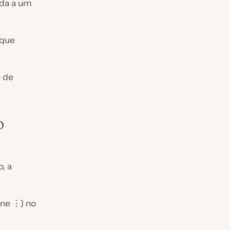
ada a um
 que
o de
o
, a
one ⋮) no