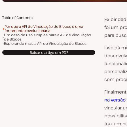
Table of Contents
Exibir da
Por que a API de Vinculação de Blocos é uma
foi um pr
ferramenta revolucionária
para busc
Um caso de uso simples para a API de Vinculação
de Blocos
Explorando mais a API de Vinculação de Blocos
Isso dá mu
Baixar o artigo em PDF
desenvolv
funcional
personaliz
sem preci
Finalmente
na versão
vincular 
possibili
traz um n