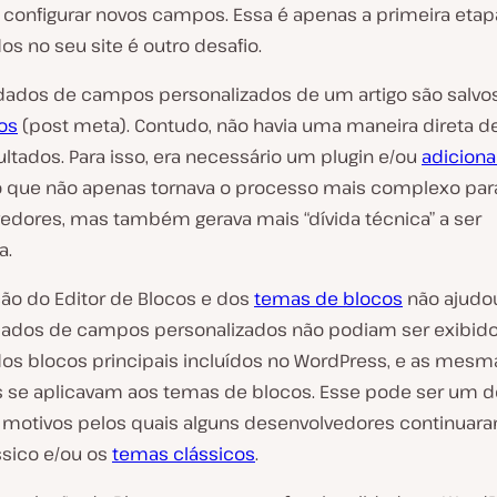
e configurar novos campos. Essa é apenas a primeira etapa
s no seu site é outro desafio.
dados de campos personalizados de um artigo são salv
os
(post meta). Contudo, não havia uma maneira direta de
ltados. Para isso, era necessário um plugin e/ou
adiciona
o que não apenas tornava o processo mais complexo par
edores, mas também gerava mais “dívida técnica” a ser
a.
ção do Editor de Blocos e dos
temas de blocos
não ajudo
dados de campos personalizados não podiam ser exibid
s blocos principais incluídos no WordPress, e as mesm
s se aplicavam aos temas de blocos. Esse pode ser um 
s motivos pelos quais alguns desenvolvedores continuara
ssico e/ou os
temas clássicos
.