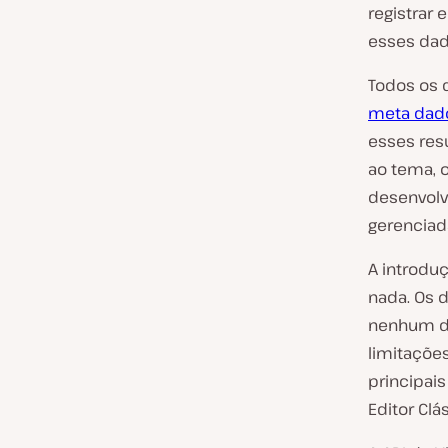
registrar 
esses dado
Todos os 
meta dad
esses resu
ao tema, 
desenvolv
gerenciad
A introdu
nada. Os 
nenhum do
limitaçõe
principai
Editor Clá