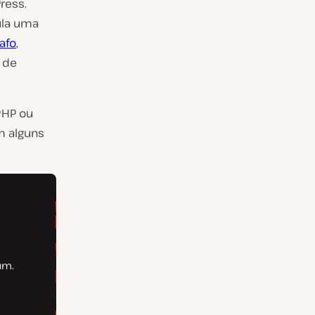
ress.
ula uma
afo
,
 de
PHP ou
m alguns