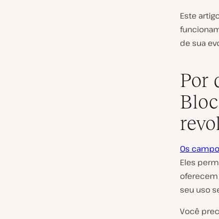
Este arti
funcionam
de sua evo
Por 
Bloc
revo
Os campo
Eles perm
oferecem 
seu uso s
Você prec