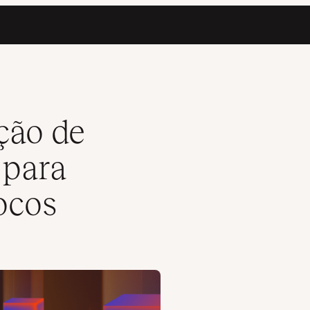
zar seus Blocos
ção de
 para
ocos