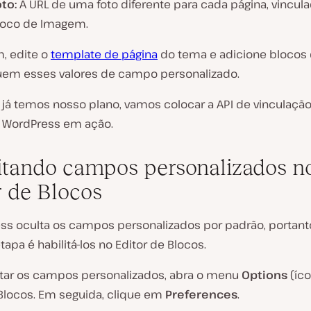
to:
A URL de uma foto diferente para cada página, vincul
loco de Imagem.
m, edite o
template de página
do tema e adicione blocos
em esses valores de campo personalizado.
 já temos nosso plano, vamos colocar a API de vinculaçã
 WordPress em ação.
itando campos personalizados n
r de Blocos
ss oculta os campos personalizados por padrão, portanto
tapa é habilitá-los no Editor de Blocos.
litar os campos personalizados, abra o menu
Options
(íc
 Blocos. Em seguida, clique em
Preferences
.