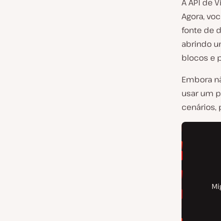
A API de 
Agora, voc
fonte de 
abrindo u
blocos e p
Embora nã
usar um p
cenários,