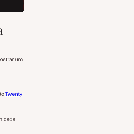
a
mostrar um
rão
Twenty
m cada