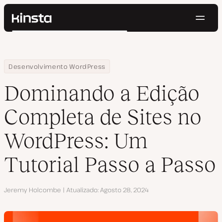
Nave
Kinsta®
Pesquisar
Plataforma
Soluções
Login
Testar gratuitamente
Home
Centro de Recursos
Blog
Dominando a Edição Completa de Sites no WordPress: Um Tutoria
Desenvolvimento WordPress
Preços
Recursos
Dominando a Edição
Contato
Completa de Sites no
WordPress: Um
Tutorial Passo a Passo
Autor
Jeremy Holcombe
Atualizado
Agosto 28, 2024