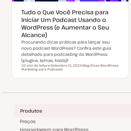
Tudo o Que Você Precisa para
Iniciar Um Podcast Usando o
WordPress (e Aumentar o Seu
Alcance)
Procurando dicas práticas para lançar seu
novo podcast WordPress? Confira este guia
detalhado para podcasting do WordPress
(plugins, temas, hosts)!
32 min de leitura
Setembro 12, 2023
Blog
Dicas WordPress
Tempo de leitura
Marketing para Podcasts
D
T
T
T
a
i
ó
ó
t
p
p
p
a
o
i
i
d
d
c
c
e
e
o
o
a
a
t
r
u
t
a
i
l
g
Produtos
i
o
z
a
Preços
ç
ã
Hospedagem para WordPress
o