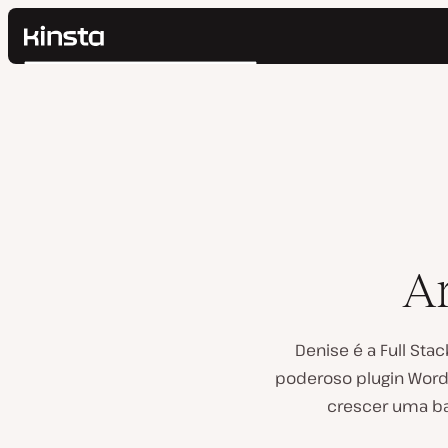
Kinsta®
Pesquisar
Plataforma
Soluções
Login
Preços
Recursos
Contato
Ar
Denise é a Full St
poderoso plugin Word
crescer uma ba