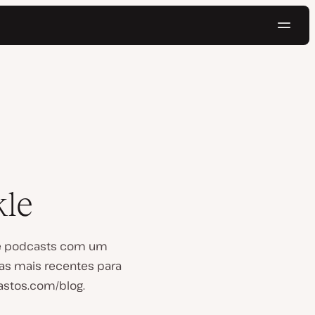
Nave
Testar gratuitamente
kle
 de podcasts com um
as mais recentes para
astos.com/blog.