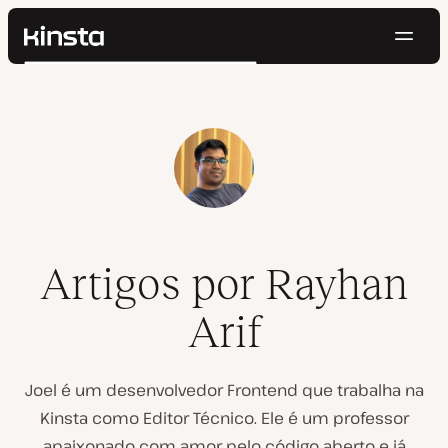
Nave
Kinsta®
Pesquisar
Plataforma
Soluções
Login
Testar gratuitamente
Preços
Recursos
Contato
Artigos por Rayhan
Arif
Joel é um desenvolvedor Frontend que trabalha na
Kinsta como Editor Técnico. Ele é um professor
apaixonado com amor pelo código aberto e já