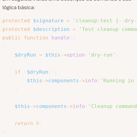
lógica básica:
protected
$signature
=
'cleanup:test {--dry-
protected
$description
=
'Test cleanup comma
public
function
handle
(
)
{
$dryRun
=
$this
->
option
(
'dry-run'
)
;
if
(
$dryRun
)
{
$this
->
components
->
info
(
'Running in 
}
$this
->
components
->
info
(
'Cleanup command
return
0
;
}