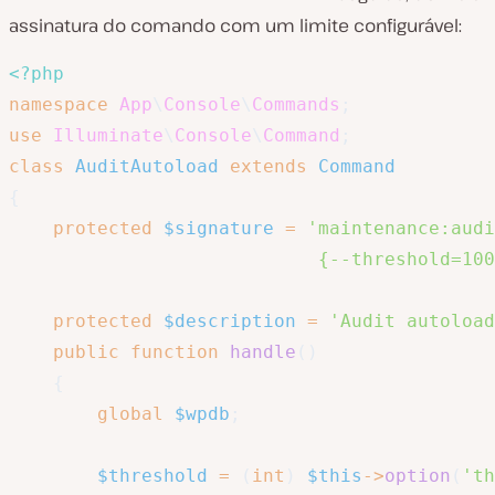
assinatura do comando com um limite configurável:
<?php
namespace
App
\
Console
\
Commands
;
use
Illuminate
\
Console
\
Command
;
class
AuditAutoload
extends
Command
{
protected
$signature
=
'maintenance:audi
                            {--threshold=100
protected
$description
=
'Audit autoload
public
function
handle
(
)
{
global
$wpdb
;
$threshold
=
(
int
)
$this
->
option
(
'th