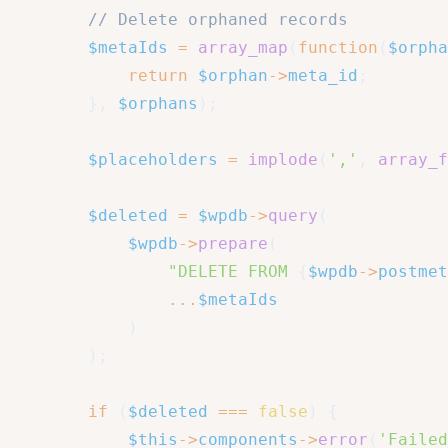
// Delete orphaned records
$metaIds
=
array_map
(
function
(
$orpha
return
$orphan
->
meta_id
;
}
,
$orphans
)
;
$placeholders
=
implode
(
','
,
array_f
$deleted
=
$wpdb
->
query
(
$wpdb
->
prepare
(
"DELETE FROM 
{
$wpdb
->
postmet
...
$metaIds
)
)
;
if
(
$deleted
===
false
)
{
$this
->
components
->
error
(
'Failed