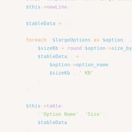
$this
->
newLine
(
)
;
$tableData
=
[
]
;
foreach
(
$largeOptions
as
$option
)
{
$sizeKb
=
round
(
$option
->
size_by
$tableData
[
]
=
[
$option
->
option_name
,
$sizeKb
.
' KB'
]
;
}
$this
->
table
(
[
'Option Name'
,
'Size'
]
,
$tableData
)
;