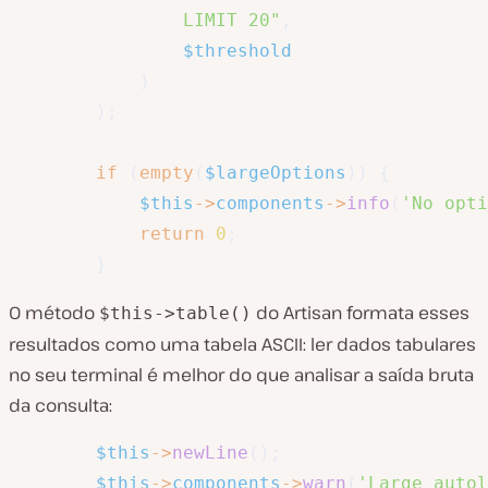
                LIMIT 20"
,
$threshold
)
)
;
if
(
empty
(
$largeOptions
)
)
{
$this
->
components
->
info
(
'No opti
return
0
;
}
O método
do Artisan formata esses
$this->table()
resultados como uma tabela ASCII: ler dados tabulares
no seu terminal é melhor do que analisar a saída bruta
da consulta:
$this
->
newLine
(
)
;
$this
->
components
->
warn
(
'Large autol