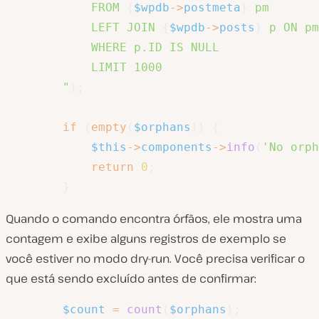
            FROM 
{
$wpdb
->
postmeta
}
 pm

            LEFT JOIN 
{
$wpdb
->
posts
}
 p ON pm
            WHERE p.ID IS NULL

            LIMIT 1000

        "
)
;
if
(
empty
(
$orphans
)
)
{
$this
->
components
->
info
(
'No orph
return
0
;
}
Quando o comando encontra órfãos, ele mostra uma
contagem e exibe alguns registros de exemplo se
você estiver no modo dry-run. Você precisa verificar o
que está sendo excluído antes de confirmar:
$count
=
count
(
$orphans
)
;