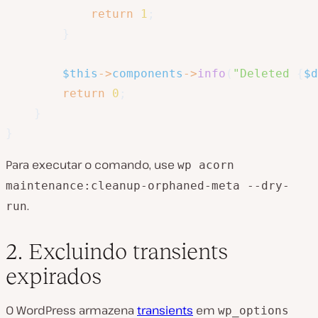
return
1
;
}
$this
->
components
->
info
(
"Deleted 
{
$d
return
0
;
}
}
Para executar o comando, use
wp acorn
maintenance:cleanup-orphaned-meta --dry-
.
run
2. Excluindo transients
expirados
O WordPress armazena
transients
em
wp_options