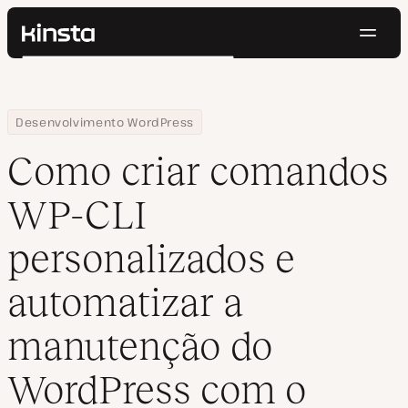
Nave
Kinsta®
Pesquisar
Plataforma
Soluções
Login
Testar gratuitamente
Home
Centro de Recursos
Blog
Como criar comandos WP-CLI personalizados e automatizar a 
Desenvolvimento WordPress
Preços
Recursos
Como criar comandos
Contato
WP-CLI
personalizados e
automatizar a
manutenção do
WordPress com o