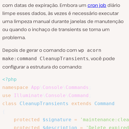
com datas de expiração. Embora um
cron job
diário
limpe esses dados, às vezes é necessário executar
uma limpeza manual durante janelas de manutenção
ou quando o inchaço de transients se torna um
problema.
Depois de gerar o comando com
wp acorn
, você pode
make:command CleanupTransients
configurar a estrutura do comando:
<?php
namespace
App
\
Console
\
Commands
;
use
Illuminate
\
Console
\
Command
;
class
CleanupTransients
extends
Command
{
protected
$signature
=
'maintenance:clea
protected
$description
=
'Delete expired