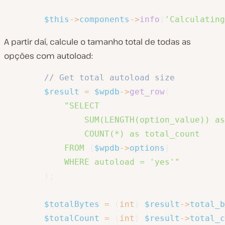
$this
->
components
->
info
(
'Calculating
A partir daí, calcule o tamanho total de todas as
opções com autoload:
// Get total autoload size
$result
=
$wpdb
->
get_row
(
"SELECT 

                SUM(LENGTH(option_value)) as
                COUNT(*) as total_count

            FROM 
{
$wpdb
->
options
}
            WHERE autoload = 'yes'"
)
;
$totalBytes
=
(
int
)
$result
->
total_b
$totalCount
=
(
int
)
$result
->
total_c