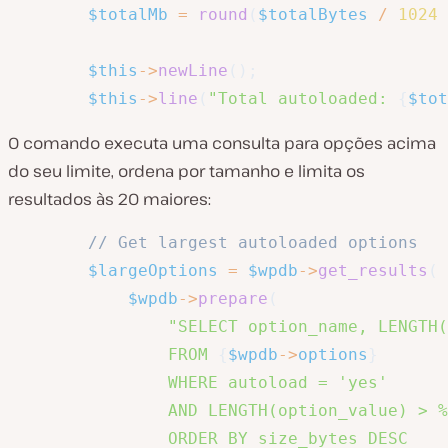
$totalMb
=
round
(
$totalBytes
/
1024
$this
->
newLine
(
)
;
$this
->
line
(
"Total autoloaded: 
{
$tot
O comando executa uma consulta para opções acima
do seu limite, ordena por tamanho e limita os
resultados às 20 maiores:
// Get largest autoloaded options
$largeOptions
=
$wpdb
->
get_results
(
$wpdb
->
prepare
(
"SELECT option_name, LENGTH(
                FROM 
{
$wpdb
->
options
}
                WHERE autoload = 'yes'

                AND LENGTH(option_value) > %
                ORDER BY size_bytes DESC
