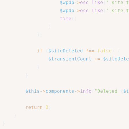
$wpdb
->
esc_like
(
'_site_t
$wpdb
->
esc_like
(
'_site_t
time
(
)
)
)
;
if
(
$siteDeleted
!==
false
)
{
$transientCount
+=
$siteDele
}
}
$this
->
components
->
info
(
"Deleted 
{
$t
return
0
;
}
}