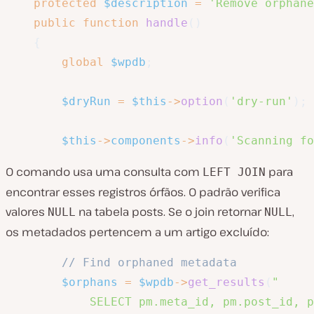
protected
$description
=
'Remove orphane
public
function
handle
(
)
{
global
$wpdb
;
$dryRun
=
$this
->
option
(
'dry-run'
)
;
$this
->
components
->
info
(
'Scanning fo
O comando usa uma consulta com
para
LEFT JOIN
encontrar esses registros órfãos. O padrão verifica
valores
na tabela posts. Se o join retornar
,
NULL
NULL
os metadados pertencem a um artigo excluído:
// Find orphaned metadata
$orphans
=
$wpdb
->
get_results
(
"

            SELECT pm.meta_id, pm.post_id, p