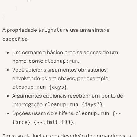
}
}
A propriedade
usa uma sintaxe
$signature
específica:
Um comando básico precisa apenas de um
nome, como
.
cleanup:run
Você adiciona argumentos obrigatórios
envolvendo-os em chaves, por exemplo
.
cleanup:run {days}
Argumentos opcionais recebem um ponto de
interrogação:
.
cleanup:run {days?}
Opções usam dois hífens:
cleanup:run {--
.
force} {--limit=100}
Em seguida, inclua uma descrição do comando e sua