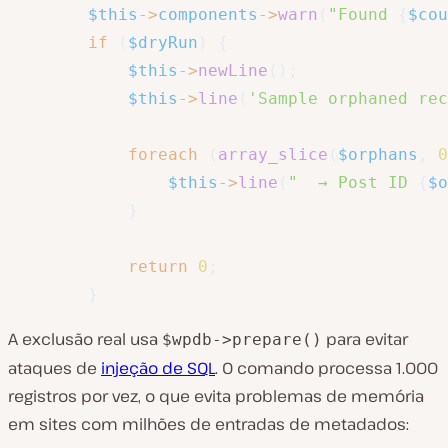
$this
->
components
->
warn
(
"Found 
{
$cou
if
(
$dryRun
)
{
$this
->
newLine
(
)
;
$this
->
line
(
'Sample orphaned rec
foreach
(
array_slice
(
$orphans
,
0
$this
->
line
(
"  → Post ID 
{
$o
}
return
0
;
}
A exclusão real usa
para evitar
$wpdb->prepare()
ataques de
injeção de SQL
. O comando processa 1.000
registros por vez, o que evita problemas de memória
em sites com milhões de entradas de metadados: