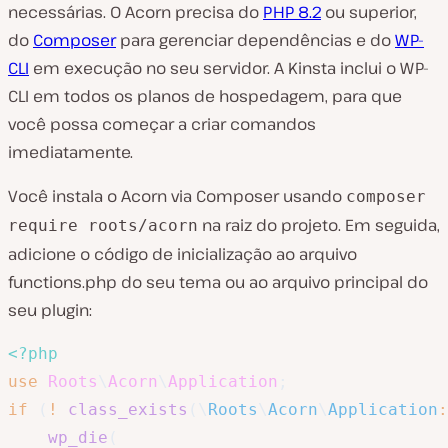
necessárias. O Acorn precisa do
PHP 8.2
ou superior,
do
Composer
para gerenciar dependências e do
WP-
CLI
em execução no seu servidor. A Kinsta inclui o WP-
CLI em todos os planos de hospedagem, para que
você possa começar a criar comandos
imediatamente.
Você instala o Acorn via Composer usando
composer
na raiz do projeto. Em seguida,
require roots/acorn
adicione o código de inicialização ao arquivo
functions.php do seu tema ou ao arquivo principal do
seu plugin:
<?php
use
Roots
\
Acorn
\
Application
;
if
(
!
class_exists
(
\
Roots
\
Acorn
\
Application
:
wp_die
(