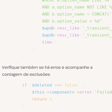
                WHERE a.option_name LIKE %s

                AND a.option_name NOT LIKE %
                AND b.option_name = CONCAT('
                AND b.option_value < %d"
,
$wpdb
->
esc_like
(
'_transient_
$wpdb
->
esc_like
(
'_transient_
time
(
)
)
)
;
Verifique também se há erros e acompanhe a
contagem de exclusões:
if
(
$deleted
===
false
)
{
$this
->
components
->
error
(
'Failed
return
1
;
}