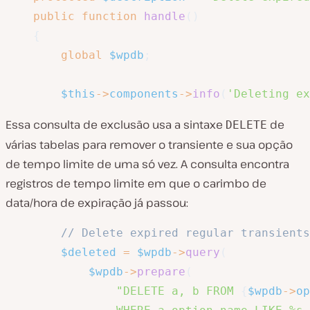
public
function
handle
(
)
{
global
$wpdb
;
$this
->
components
->
info
(
'Deleting ex
Essa consulta de exclusão usa a sintaxe
de
DELETE
várias tabelas para remover o transiente e sua opção
de tempo limite de uma só vez. A consulta encontra
registros de tempo limite em que o carimbo de
data/hora de expiração já passou:
// Delete expired regular transients
$deleted
=
$wpdb
->
query
(
$wpdb
->
prepare
(
"DELETE a, b FROM 
{
$wpdb
->
op