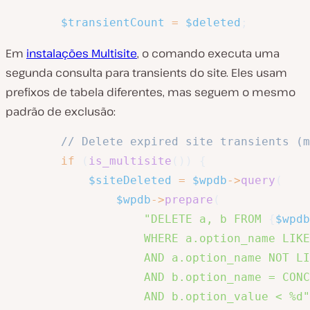
$transientCount
=
$deleted
;
Em
instalações Multisite
, o comando executa uma
segunda consulta para transients do site. Eles usam
prefixos de tabela diferentes, mas seguem o mesmo
padrão de exclusão:
// Delete expired site transients (m
if
(
is_multisite
(
)
)
{
$siteDeleted
=
$wpdb
->
query
(
$wpdb
->
prepare
(
"DELETE a, b FROM 
{
$wpdb
                    WHERE a.option_name LIKE
                    AND a.option_name NOT LI
                    AND b.option_name = CONC
                    AND b.option_value < %d"