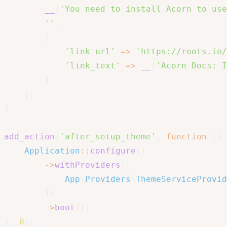
__
(
'You need to install Acorn to use
''
,
[
'link_url'
=>
'https://roots.io/
'link_text'
=>
__
(
'Acorn Docs: I
]
)
;
}
add_action
(
'after_setup_theme'
,
function
(
)
Application
::
configure
(
)
->
withProviders
(
[
App
\
Providers
\
ThemeServiceProvid
]
)
->
boot
(
)
;
}
,
0
)
;