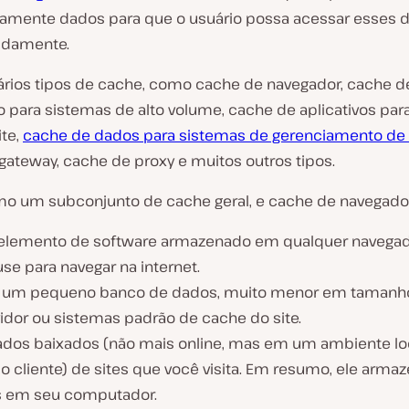
amente dados para que o usuário possa acessar esses 
pidamente.
ários tipos de cache, como cache de navegador, cache d
o para sistemas de alto volume, cache de aplicativos para
R
ite,
cache de dados para sistemas de gerenciamento de
e
gateway, cache de proxy e muitos outros tipos.
p
r
o
mo um subconjunto de cache geral, e cache de navegado
d
u
elemento de software armazenado em qualquer navega
z
i
se para navegar na internet.
r
za um pequeno banco de dados, muito menor em tamanh
v
í
vidor ou sistemas padrão de cache do site.
d
dados baixados (não mais online, mas em um ambiente loc
e
o
o cliente) de sites que você visita. Em resumo, ele arma
 em seu computador.