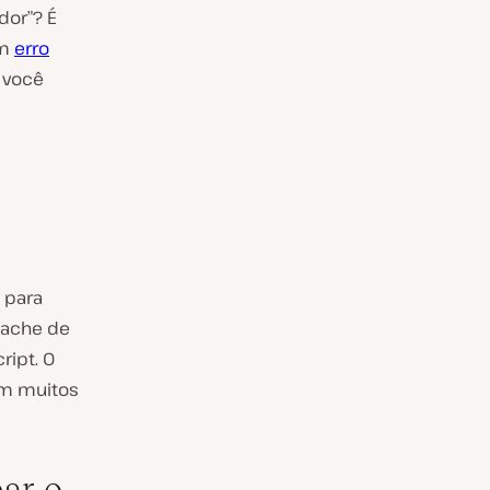
dor”? É
um
erro
 você
 para
cache de
ript. O
om muitos
ar o