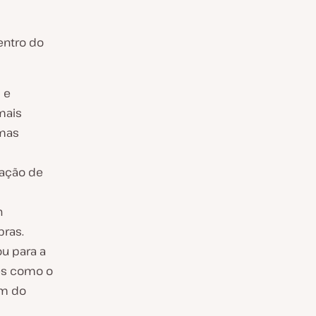
entro do
 e
mais
umas
zação de
n
ras.
ou para a
ões como o
om do