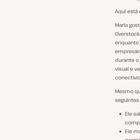
Aqui está
Marla gos
Overstock.
enquanto
empresária
durante o
visual e v
conectivi
Mesmo que
seguintes
Ele sa
compr
Ele m