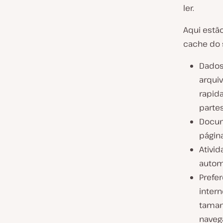
ler.
Aqui estão
cache do 
Dados
arquiv
rapid
partes
Docum
págin
Ativid
autom
Prefer
inter
taman
naveg