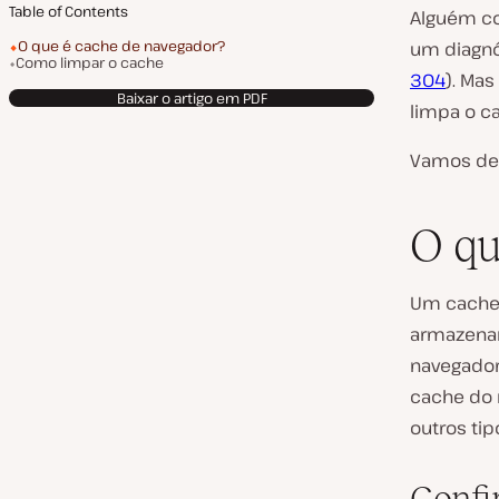
Table of Contents
Alguém co
O que é cache de navegador?
um diagnó
Como limpar o cache
304
). Mas
Baixar o artigo em PDF
limpa o c
Vamos des
O qu
Um cache 
armazenar
navegador
cache do
outros ti
Confi