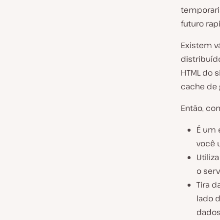
temporari
futuro ra
Existem v
distribuíd
HTML do s
cache de 
Então, co
É um 
você u
Utili
o ser
Tira 
lado d
dados