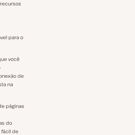
 recursos
vel para o
que você
e
onexão de
sta na
e páginas
as do
fácil de