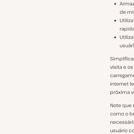
Armaz
de míd
Utiliz
rapid
Utili
usuári
Simplific
visita e 
carregame
internet 
próxima ve
Note que
como o be
necessári
usuário c