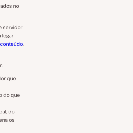
dados no
e servidor
 logar
 conteúdo
,
r:
dor que
o do que
al, do
zena os