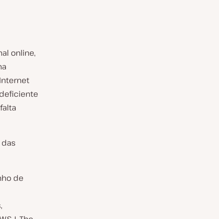
al online,
na
Internet
deficiente
falta
 das
inho de
,