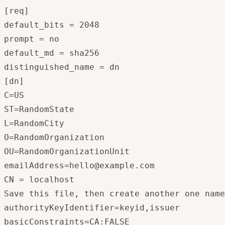
[req]

default_bits = 2048

prompt = no

default_md = sha256

distinguished_name = dn

[dn]

C=US

ST=RandomState

L=RandomCity

O=RandomOrganization

emailAddress=hello@example.com
CN = localhost

Save this file, then create another one name
authorityKeyIdentifier=keyid,issuer

basicConstraints=CA:FALSE
