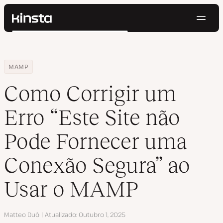
Nave
Kinsta®
Pesquisar
Plataforma
Soluções
Login
Testar gratuitamente
Home
Centro de Recursos
Blog
Como Corrigir um Erro “Este Site não Pode Fornecer uma Conexã
MAMP
Preços
Recursos
Como Corrigir um
Contato
Erro “Este Site não
Pode Fornecer uma
Conexão Segura” ao
Usar o MAMP
Autor
Matteo Duò
Atualizado
Outubro 1, 2025