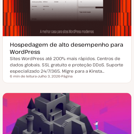
Hospedagem de alto desempenho para
WordPress
Sites WordPress até 200% mais rápidos. Centros de
dados globais. SSL gratuito e proteção DDoS. Suporte
especializado 24/7/365. Migre para a Kinsta…
6 min de leitura
Julho 3, 2026
Página
Tempo de leitura
D
T
a
i
t
p
a
o
d
d
e
e
a
a
t
r
u
t
a
i
l
g
i
o
z
a