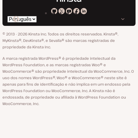
Kinsta
Kinsta
Kinsta
Kinsta
Kinsta
Trocar
em
no
no
no
no
o
GitHub
X
YouTube
Facebook
LinkedIn
© 2013 - 2026 Kinsta Inc. Todos os direitos reservados.
Kinsta®‚
idioma
MyKinsta®‚ DevKinsta®‚ e Sevalla® são marcas registradas de
propriedade da Kinsta Inc.
A marca registrada WordPress® é propriedade intelectual da
WordPress Foundation, e as marcas registradas Woo® e
WooCommerce® são propriedade intelectual da WooCommerce, Inc. O
uso dos nomes WordPress®, Woo® e WooCommerce® neste site é
apenas para fins de identificação e não implica em um endosso pela
WordPress Foundation ou WooCommerce, Inc. A Kinsta não é
endossada, de propriedade ou afiliada à WordPress Foundation ou
WooCommerce, Inc.