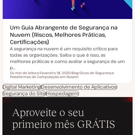
Um Guia Abrangente de Segurança na
Nuvem (Riscos, Melhores Práticas,
Certificações)
A segurança na nuvem é um requisito crítico para
todas as organizações. Saiba o que é isso, as
melhores práticas e como avaliar a segurança de um
p…
54 min de leitura
Fevereiro 18, 2025
Blog
Dicas de Segurança
Tempo de leitura
Plataformas de Computação em Nuvem
D
T
T
T
a
i
ó
ó
t
p
p
p
Digital Marketing
Desenvolvimento de Aplicativos
a
o
i
i
Segurança do Site
d
Hospedagem
d
c
c
e
e
o
o
a
a
t
r
u
t
a
i
l
g
i
o
z
a
ç