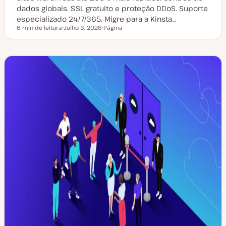
dados globais. SSL gratuito e proteção DDoS. Suporte
especializado 24/7/365. Migre para a Kinsta…
6 min de leitura
Julho 3, 2026
Página
Tempo de leitura
D
T
a
i
t
p
a
o
d
d
e
e
a
a
t
r
u
t
a
i
l
g
i
o
z
a
ç
ã
o