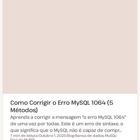
z
a
ç
ã
o
Como Corrigir o Erro MySQL 1064 (5
Métodos)
Aprenda a corrigir a mensagem "o erro MySQL 1064"
de uma vez por todas. Este é um erro de sintaxe, o
que significa que o MySQL não é capaz de compr…
7 min de leitura
Outubro 1, 2025
Blog
Banco de dados MySQL
Tempo de leitura
Erro do MySQL
D
T
T
T