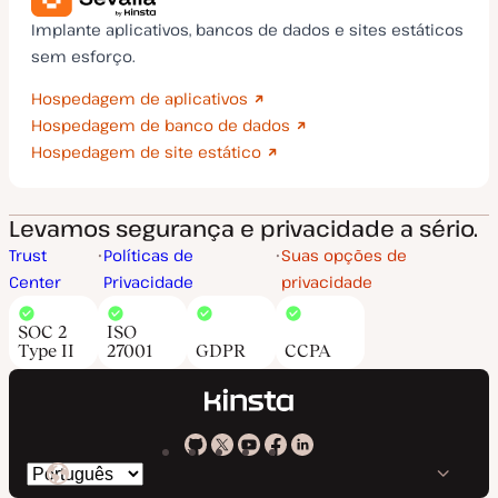
Implante aplicativos, bancos de dados e sites estáticos
sem esforço.
Hospedagem de aplicativos
Hospedagem de banco de dados
Hospedagem de site estático
Levamos segurança e privacidade a sério.
Trust
Políticas de
Suas opções de
Center
Privacidade
privacidade
SOC 2
ISO
Type II
27001
GDPR
CCPA
Kinsta
Kinsta
Kinsta
Kinsta
Kinsta
Trocar
em
no
no
no
no