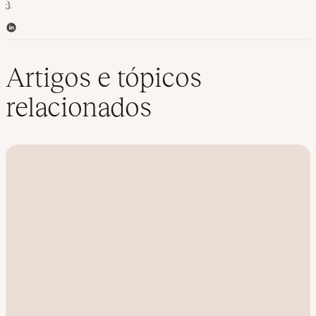
;).
L
i
n
k
Artigos e tópicos
e
d
relacionados
I
n