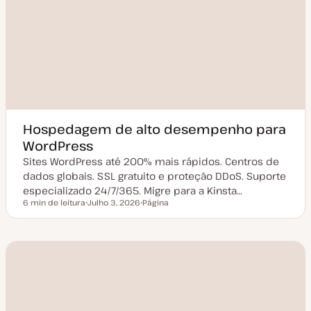
Hospedagem de alto desempenho para
WordPress
Sites WordPress até 200% mais rápidos. Centros de
dados globais. SSL gratuito e proteção DDoS. Suporte
especializado 24/7/365. Migre para a Kinsta…
6 min de leitura
Julho 3, 2026
Página
Tempo de leitura
D
T
a
i
t
p
a
o
d
d
e
e
a
a
t
r
u
t
a
i
l
g
i
o