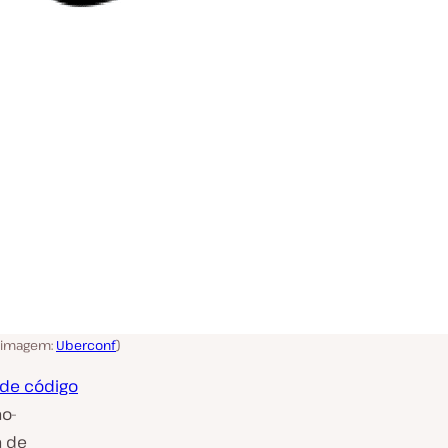
e imagem:
Uberconf
)
de código
ão-
a de