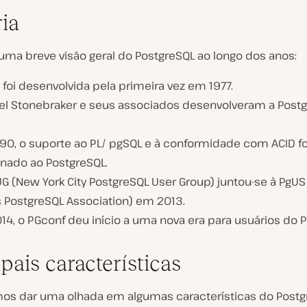
ria
 uma breve visão geral do PostgreSQL ao longo dos anos:
 foi desenvolvida pela primeira vez em 1977.
el Stonebraker e seus associados desenvolveram a Post
90, o suporte ao PL/ pgSQL e à conformidade com ACID fo
onado ao PostgreSQL.
G (New York City PostgreSQL User Group) juntou-se à PgUS
s PostgreSQL Association) em 2013.
4, o PGconf deu início a uma nova era para usuários do P
pais características
mos dar uma olhada em algumas características do Post