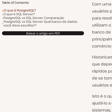
Table of Contents
Com uma 
O que é PostgreSQL?
usuários 
O que é SQL Server?
para reso
PostgreSQL vs SQL Server: Comparação
PostgreSQL vs SQL Server: Qual banco de dados
utilizam 
você deve escolher?
banco de 
Baixar o artigo em PDF
principal
comércio e
Historicam
que depen
rápidos p
de se tor
usuários e
Isto é o q
ajudá-lo a
sistemas,