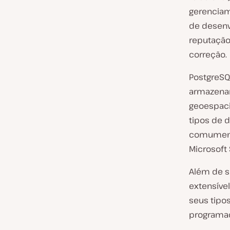
gerenciam
de desenv
reputação 
correção.
PostgreSQ
armazenam
geoespaci
tipos de 
comument
Microsoft 
Além de s
extensível
seus tipo
programaç