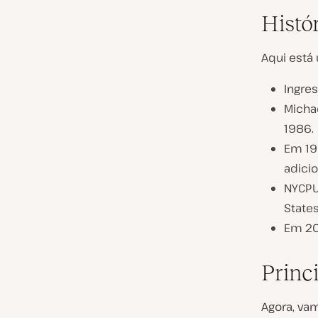
Histó
Aqui está
Ingres
Micha
1986.
Em 19
adici
NYCPU
State
Em 201
Princi
Agora, va