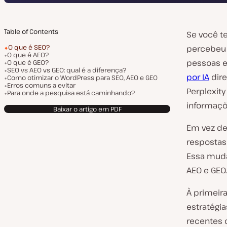
Table of Contents
Se você t
O que é SEO?
percebeu q
O que é AEO?
pessoas e
O que é GEO?
SEO vs AEO vs GEO: qual é a diferença?
por IA
dire
Como otimizar o WordPress para SEO, AEO e GEO
Erros comuns a evitar
Perplexit
Para onde a pesquisa está caminhando?
informaçõ
Baixar o artigo em PDF
Em vez de
resposta
Essa muda
AEO e GEO.
À primeir
estratégi
recentes 