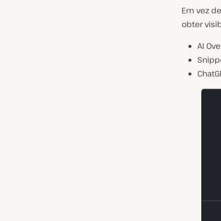
Em vez de 
obter visi
AI Ov
Snipp
ChatG