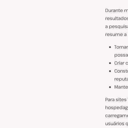
Durante m
resultado
a pesquisa
resume a 
Torna
possa
Criar
Const
reputa
Manter
Para site
hospedage
carregame
usuários 