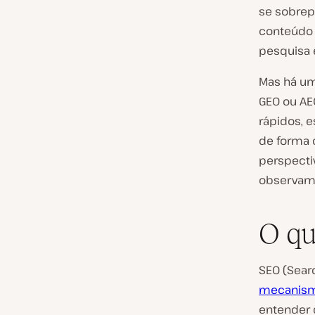
se sobrep
conteúdo 
pesquisa 
Mas há um
GEO ou AE
rápidos, 
de forma 
perspecti
observamo
O qu
SEO (
Sear
mecanism
entender d