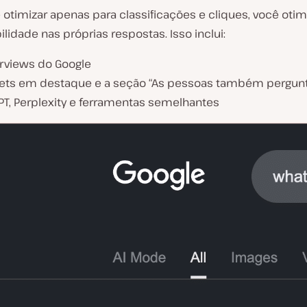
otimizar apenas para classificações e cliques, você otim
bilidade nas próprias respostas. Isso inclui:
erviews do Google
ets em destaque e a seção “As pessoas também pergun
PT, Perplexity e ferramentas semelhantes