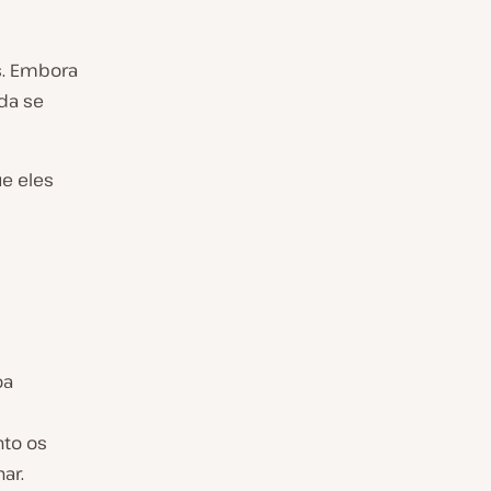
s
s. Embora
da se
e eles
oa
nto os
ar.