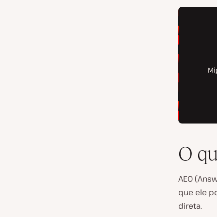
O q
AEO (
Answ
que ele p
direta.