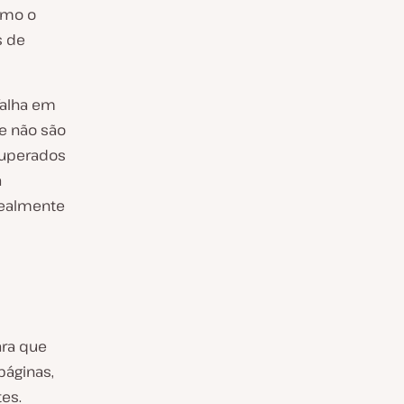
omo o
s de
falha em
e não são
cuperados
a
realmente
ara que
áginas,
tes.