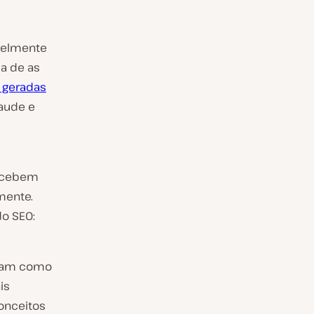
velmente
ma de as
 geradas
laude e
recebem
mente.
o SEO:
ratam como
is
conceitos