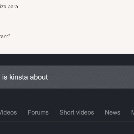
iza para
tam”