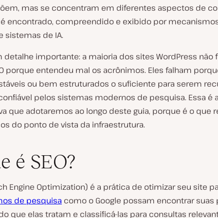
õem, mas se concentram em diferentes aspectos de c
é encontrado, compreendido e exibido por mecanismo
e sistemas de IA.
 detalhe importante: a maioria dos sites WordPress não 
O porque entendeu mal os acrônimos. Eles falham porqu
estáveis ou bem estruturados o suficiente para serem re
confiável pelos sistemas modernos de pesquisa. Essa é 
va que adotaremos ao longo deste guia, porque é o que 
s do ponto de vista da infraestrutura.
e é SEO?
ch Engine Optimization
) é a prática de otimizar seu site p
os de pesquisa
como o Google possam encontrar suas p
o que elas tratam e classificá-las para consultas relevan