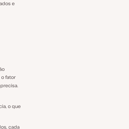
dados e
ão
o fator
precisa.
ia, o que
dos, cada