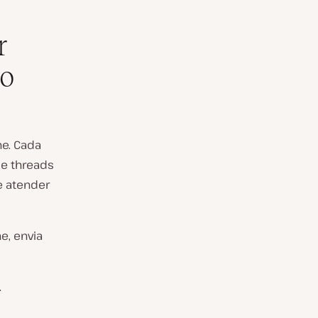
r
 o
e. Cada
de threads
e atender
e, envia
.