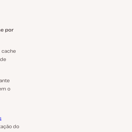
he por
m cache
 de
ante
rem o
s
tação do