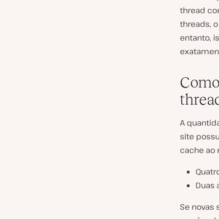
thread co
threads, 
entanto, i
exatamen
Como 
threa
A quantida
site poss
cache ao
Quatr
Duas 
Se novas 