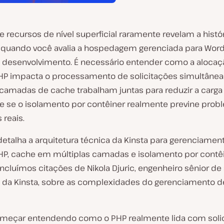
de recursos de nível superficial raramente revelam a histó
quando você avalia a hospedagem gerenciada para Wor
o desenvolvimento. É necessário entender como a alocaç
HP impacta o processamento de solicitações simultâne
 camadas de cache trabalham juntas para reduzir a carg
e se o isolamento por contêiner realmente previne pro
 reais.
detalha a arquitetura técnica da Kinsta para gerenciamen
HP, cache em múltiplas camadas e isolamento por contêi
cluímos citações de Nikola Djuric, engenheiro sênior de
 da Kinsta, sobre as complexidades do gerenciamento d
eçar entendendo como o PHP realmente lida com solic