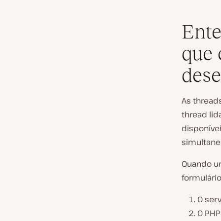
Ente
que 
des
As thread
thread l
disponíve
simultan
Quando um
formulário
O ser
O PHP 