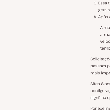
Essa 
gera a
Após a
A ma
arma
velo
temp
Solicitaç
passam pe
mais impo
Sites Woo
configura
significa
Por exemp