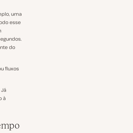
mplo, uma
todo esse
m
segundos.
ante do
u fluxos
 Já
o à
tempo