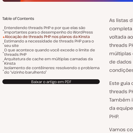
Table of Contents
As listas 
Entendendo threads PHP e por que elas são
completa 
importantes para o desempenho do WordPress
voltada a
Alocação de threads PHP nos planos da Kinsta
Estimando a necessidade de threads PHP para o
threads P
seu site
O que acontece quando você excede o limite de
múltiplas
threads PHP
Arquitetura de cache em múltiplas camadas da
de dados 
Kinsta
Isolamento de contêineres: resolvendo o problema
condições
do “vizinho barulhento”
Baixar o artigo em PDF
Este guia 
threads P
Também in
da equipe
PHP.
Vamos com