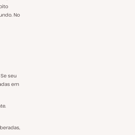
oito
gundo. No
 Se seu
nadas em
te.
iberadas,