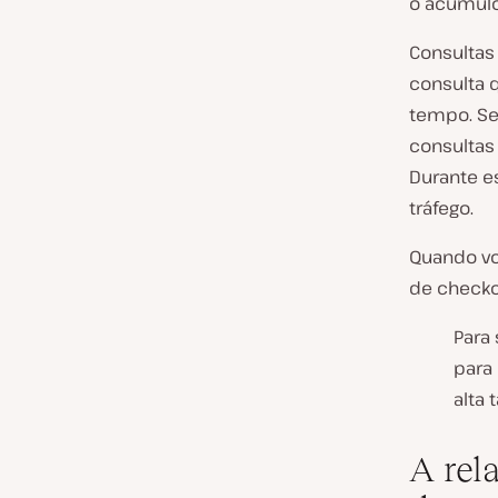
o acúmulo
Consultas
consulta 
tempo. Se
consultas
Durante e
tráfego.
Quando vo
de checko
Para 
para
alta 
A rel