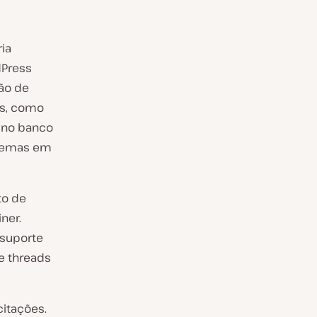
ria
dPress
ão de
as, como
a no banco
blemas em
to de
ner.
 suporte
e threads
itações.