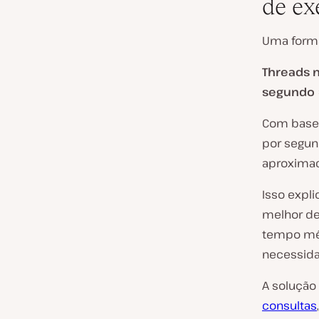
de ex
Uma forma
Threads 
segundo 
Com base 
por segun
aproximad
Isso expl
melhor de
tempo méd
necessida
A solução
consultas