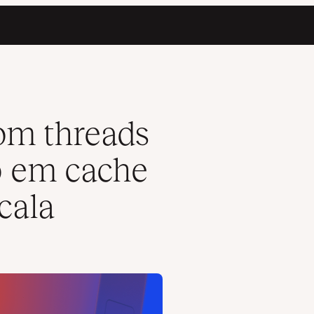
e e desempenho em escala
om threads
 em cache
cala