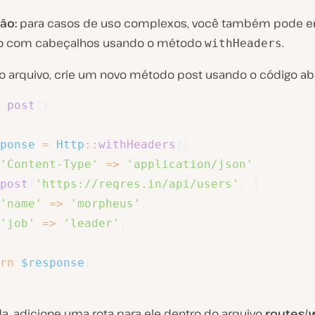
ão:
para casos de uso complexos, você também pode en
ão com cabeçalhos usando o método
.
withHeaders
arquivo, crie um novo método post usando o código aba
post
(
)
ponse
=
Http
::
withHeaders
(
[
'Content-Type'
=>
'application/json'
,
post
(
'https://reqres.in/api/users'
,
[
'name'
=>
'morpheus'
,
'job'
=>
'leader'
,
rn
$response
;
a, adicione uma rota para ele dentro do arquivo
routes/