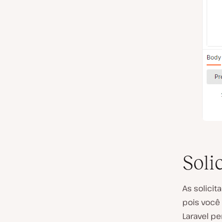
Soli
As solici
pois você
Laravel p