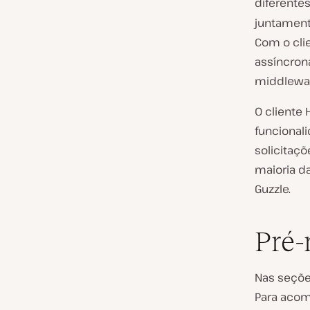
diferentes
juntament
Com o clie
assíncron
middlewar
O cliente
funcionali
solicitaç
maioria d
Guzzle.
Pré-
Nas seções
Para acom