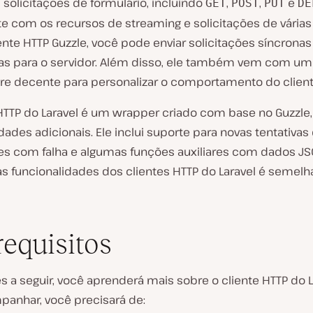
 solicitações de formulário, incluindo
,
,
e
GET
POST
PUT
DE
e com os recursos de streaming e solicitações de várias 
nte HTTP Guzzle, você pode enviar solicitações síncronas
as para o servidor. Além disso, ele também vem com um
e decente para personalizar o comportamento do client
 HTTP do Laravel é um wrapper criado com base no Guzzl
dades adicionais. Ele inclui suporte para novas tentativas
ões com falha e algumas funções auxiliares com dados JS
as funcionalidades dos clientes HTTP do Laravel é semelh
requisitos
 a seguir, você aprenderá mais sobre o cliente HTTP do L
panhar, você precisará de: