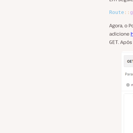
Route
::
g
Agora, o 
adicione
h
. Após
GET