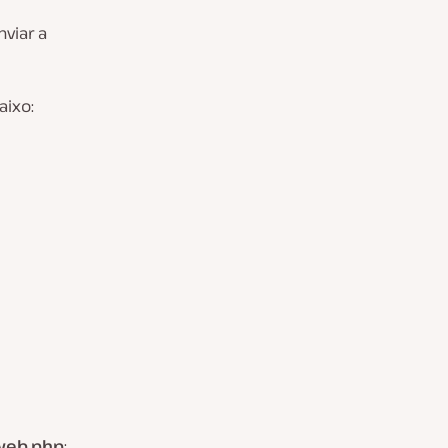
viar a
ixo:
web.php
: