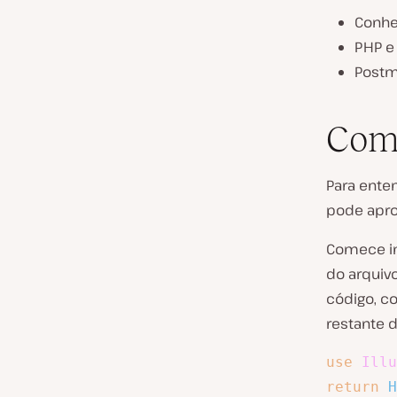
Conhe
PHP e
Post
Como
Para ente
pode apro
Comece im
do arquiv
código, c
restante d
use
Illu
return
H