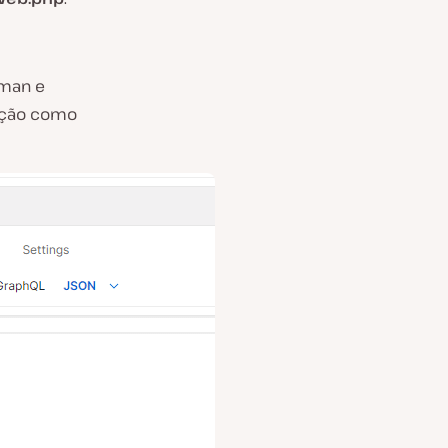
tman e
tação como