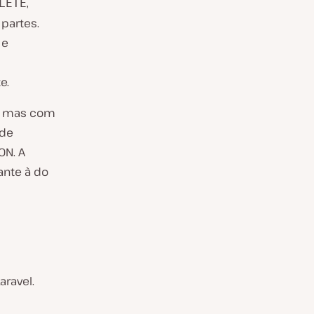
,
LETE
partes.
 e
e.
e, mas com
 de
ON. A
ante à do
aravel.