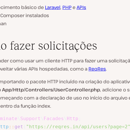
cimento básico de
Laravel
,
PHP
e
APIs
 Composer instalados
man
 fazer solicitações
nder como usar um cliente HTTP para fazer uma solicitaçã
veitar várias APIs hospedadas, como a
ReqRes
.
portando o pacote HTTP incluído na criação do aplicativ
o
App/Http/Controllers/UserController.php
, adicione o 
omeçando com a declaração de uso no início do arquivo 
entro da função index.
minate
\
Support
\
Facades
\
Http
;
ttp
::
get
(
"https://reqres.in/api/users?page=2