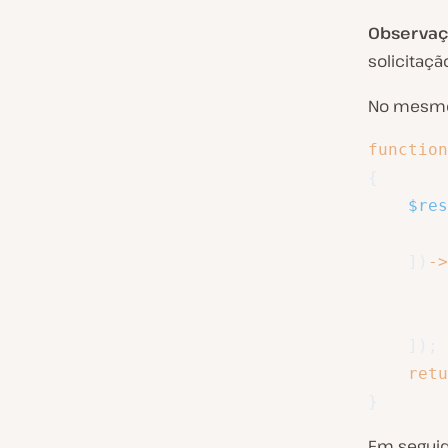
Observaç
solicitaç
No mesmo 
function
{
$res
]
)
->
]
)
;
retu
}
Em seguid