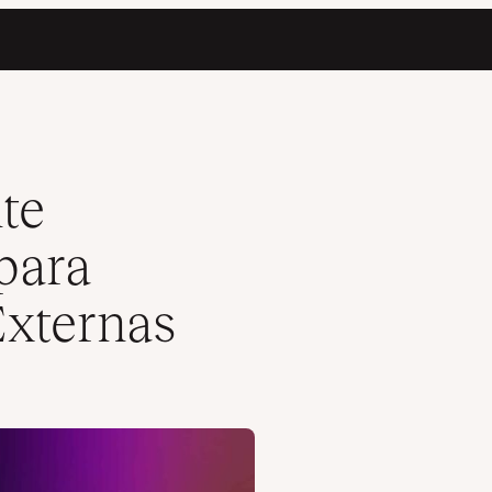
APIs Externas
te
para
Externas