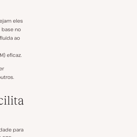
sejam eles
m base no
fluida ao
) eficaz.
er
utros.
ilita
idade para