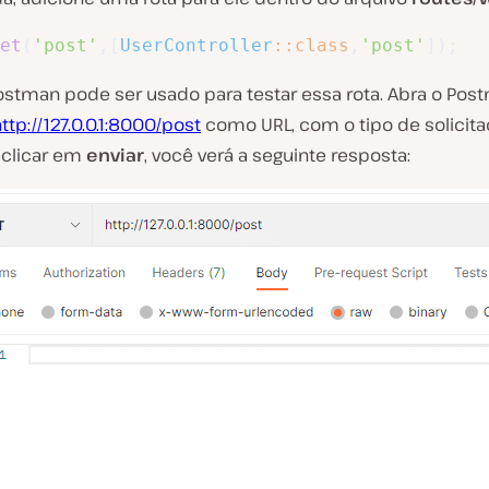
et
(
'post'
,
[
UserController
::
class
,
'post'
]
)
;
Postman pode ser usado para testar essa rota. Abra o Pos
ttp://127.0.0.1:8000/post
como URL, com o tipo de solici
 clicar em
enviar
, você verá a seguinte resposta: