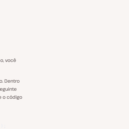
o, você
o. Dentro
seguinte
e o código
"
)
;