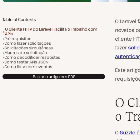
Table of Contents
O Laravel 
O Cliente HTTP do Laravel Facilita o Trabalho com
novatos o
APIs
cliente H
Pré-requisitos
Como fazer solicitações
fazer
soli
Solicitações simultâneas
Macros de solicitação
autentica
Como decodificar respostas
Como testar APIs JSON
Como lidar com eventos
Este artig
Baixar o artigo em PDF
requisiçõe
O Cl
o Tr
O
Guzzle
é