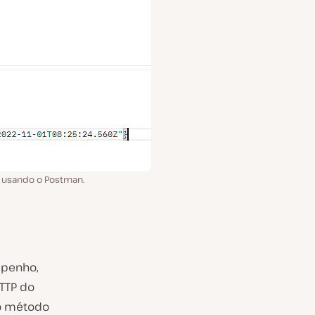
s usando o Postman.
mpenho,
TTP do
 o método