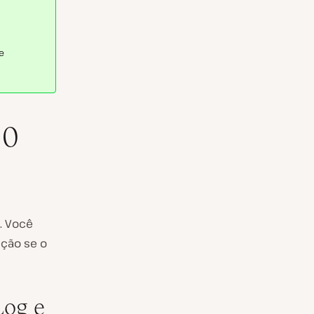
e
00
. Você
ção se o
Log e