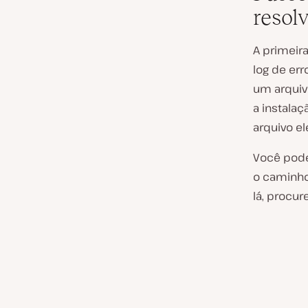
resol
A primeir
log de er
um arquiv
a instala
arquivo e
Você pode
o caminh
lá, procu