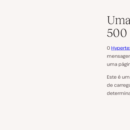
Uma 
500
O
Hypertex
mensagem 
uma págin
Este é um 
de carreg
determina