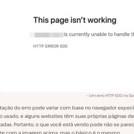
Um erro HTTP 500 no Go
tação do erro pode variar com base no navegador especí
o usado, e alguns websites têm suas próprias páginas de
zadas. Portanto, o que você está vendo pode não se pare
te com a imagem acima, mas o básico é o mesmo.