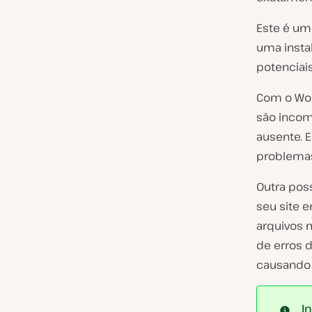
Este é um 
uma insta
potenciais
Com o Wor
são incom
ausente. E
problemas
Outra poss
seu site e
arquivos m
de erros d
causando 
I