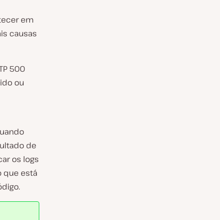
ntecer em
is causas
TP 500
ido ou
,
quando
sultado de
car os logs
o que está
digo.