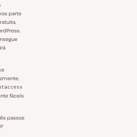
a
mos parte
atuita,
rdPress.
consegue
irá
ce
izmente,
htaccess
ente fáceis
rês passos
MP