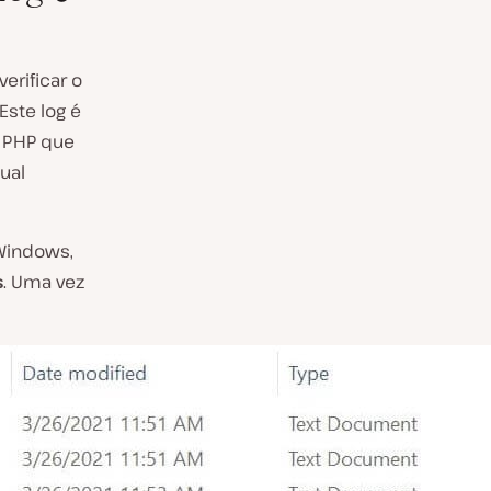
erificar o
Este log é
s PHP que
ual
Windows,
s
. Uma vez