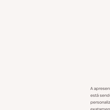
A apresen
está send
personali
exatamen