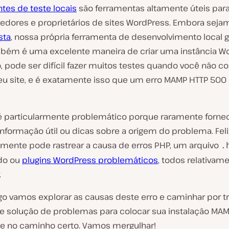
tes de teste locais
são ferramentas altamente úteis par
edores e proprietários de sites WordPress. Embora seja
sta
, nossa própria ferramenta de desenvolvimento local gr
ém é uma excelente maneira de criar uma instância Wo
o, pode ser difícil fazer muitos testes quando você não 
eu site, e é exatamente isso que um erro MAMP HTTP 500 
 é particularmente problemático porque raramente forne
informação útil ou dicas sobre a origem do problema. Fel
lmente pode rastrear a causa de erros PHP, um arquivo
.
do ou
plugins WordPress problemáticos
, todos relativam
.
igo vamos explorar as causas deste erro e caminhar por t
e solução de problemas para colocar sua instalação MA
 no caminho certo. Vamos mergulhar!