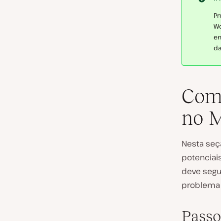
Pr
Wo
em
da
Como
no 
Nesta seç
potenciai
deve segu
problema p
Passo