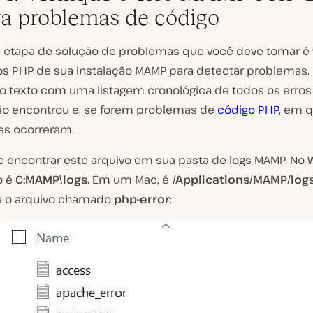
va problemas de código
a etapa de solução de problemas que você deve tomar é v
ros PHP de sua instalação MAMP para detectar problemas. 
o texto com uma listagem cronológica de todos os erro
ção encontrou e, se forem problemas de
código PHP
, em q
les ocorreram.
 encontrar este arquivo em sua pasta de logs MAMP. No 
o é
C:MAMP\logs
. Em um Mac, é
/Applications/MAMP/log
re o arquivo chamado
php-error
: