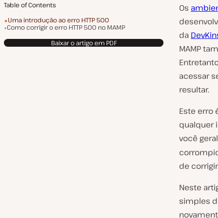
Table of Contents
Os
ambien
Uma introdução ao erro HTTP 500
desenvolv
Como corrigir o erro HTTP 500 no MAMP
da
DevKin
Baixar o artigo em PDF
MAMP tamb
Entretant
acessar s
resultar.
Este erro
qualquer 
você gera
corrompi
de corrigir
Neste art
simples d
novamente