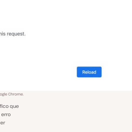
ogle Chrome.
fico que
 erro
cer