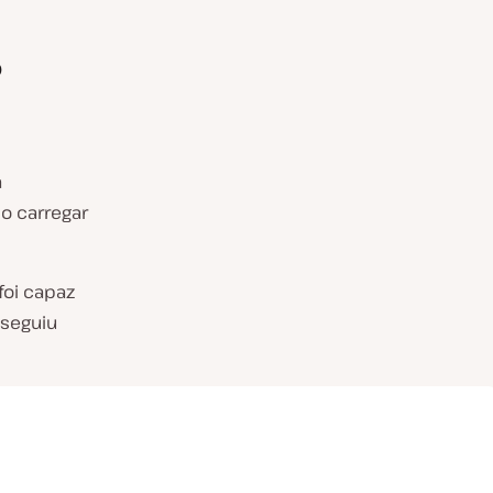
P
a
o carregar
foi capaz
nseguiu