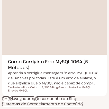
Como Corrigir o Erro MySQL 1064 (5
Métodos)
Aprenda a corrigir a mensagem "o erro MySQL 1064"
de uma vez por todas. Este é um erro de sintaxe, o
que significa que o MySQL não é capaz de compr…
7 min de leitura
Outubro 1, 2025
Blog
Banco de dados MySQL
Tempo de leitura
Erro do MySQL
D
T
T
T
a
i
ó
ó
t
p
p
p
PHP
Navegadores
Desempenho do Site
a
o
i
i
Sistemas de Gerenciamento de Conteúdo
d
d
c
c
e
e
o
o