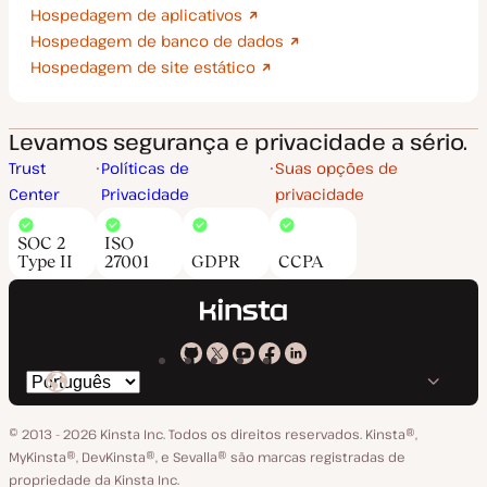
Hospedagem de aplicativos
Hospedagem de banco de dados
Hospedagem de site estático
Levamos segurança e privacidade a sério.
Trust
Políticas de
Suas opções de
Center
Privacidade
privacidade
SOC 2
ISO
Type II
27001
GDPR
CCPA
Kinsta
Kinsta
Kinsta
Kinsta
Kinsta
Trocar
em
no
no
no
no
o
GitHub
X
YouTube
Facebook
LinkedIn
© 2013 - 2026 Kinsta Inc. Todos os direitos reservados.
Kinsta®‚
idioma
MyKinsta®‚ DevKinsta®‚ e Sevalla® são marcas registradas de
propriedade da Kinsta Inc.