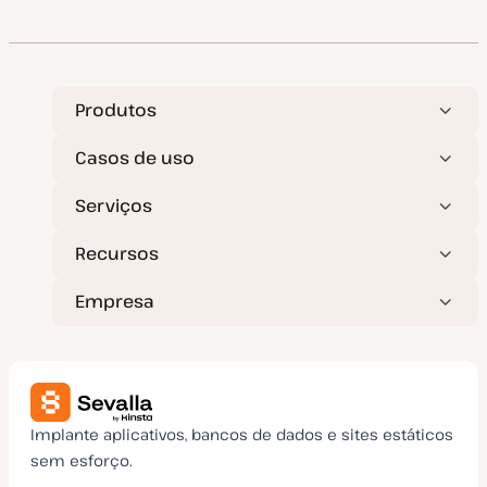
a
a
t
r
u
t
a
i
l
g
i
o
z
a
Produtos
ç
ã
o
Casos de uso
Serviços
Recursos
Empresa
Implante aplicativos, bancos de dados e sites estáticos
sem esforço.