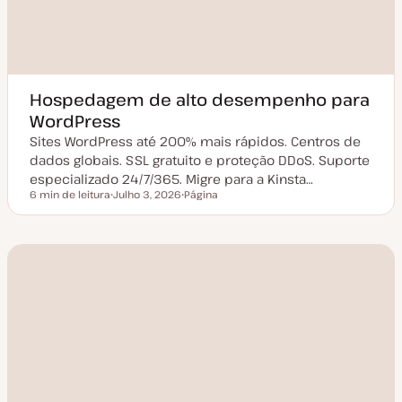
Hospedagem de alto desempenho para
WordPress
Sites WordPress até 200% mais rápidos. Centros de
dados globais. SSL gratuito e proteção DDoS. Suporte
especializado 24/7/365. Migre para a Kinsta…
6 min de leitura
Julho 3, 2026
Página
Tempo de leitura
D
T
a
i
t
p
a
o
d
d
e
e
a
a
t
r
u
t
a
i
l
g
i
o
z
a
ç
ã
o