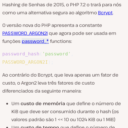
Hashing de Senhas de 2015, o PHP 7.2 o trará para nós
como uma alternativa segura ao algoritmo
Bcrypt
.
O versão nova do PHP apresenta a constante
PASSWORD_ARGON2I
que agora pode ser usada em
funções
password_*
functions:
password_hash
(
'password'
,
PASSWORD_ARGON2I
)
;
Ao contrário do Bcrypt, que leva apenas um fator de
custo, o Argon2 leva três fatores de custo
diferenciados da seguinte maneira:
Um
custo de memória
que define o número de
KiB que deve ser consumido durante o hash (os
valores padrão são 1 << 10 ou 1024 KiB ou 1 MiB)
Um
custo de tempo
que define o número de