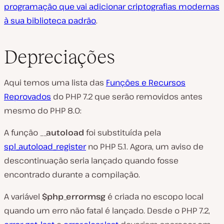
programação que vai adicionar criptografias modernas
à sua biblioteca padrão
.
Depreciações
Aqui temos uma lista das
Funções e Recursos
Reprovados
do PHP 7.2 que serão removidos antes
mesmo do PHP 8.0:
A função
__autoload
foi substituída pela
spl_autoload_register
no PHP 5.1. Agora, um aviso de
descontinuação seria lançado quando fosse
encontrado durante a compilação.
A variável
$php_errormsg
é criada no escopo local
quando um erro não fatal é lançado. Desde o PHP 7.2,