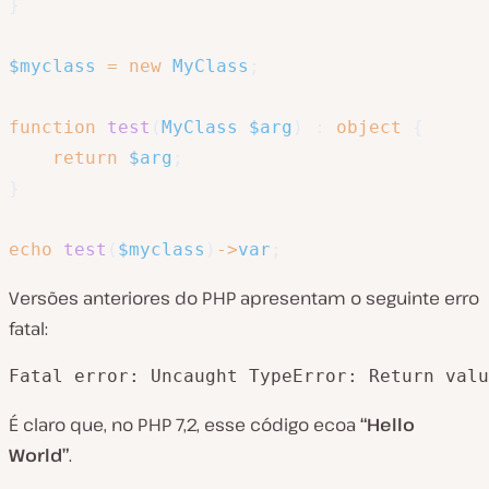
}
$myclass
=
new
MyClass
;
function
test
(
MyClass
$arg
)
:
object
{
return
$arg
;
}
echo
test
(
$myclass
)
->
var
;
Versões anteriores do PHP apresentam o seguinte erro
fatal:
Fatal error: Uncaught TypeError: Return valu
É claro que, no PHP 7,2, esse código ecoa
“Hello
World”
.