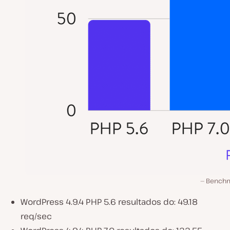
Bench
WordPress 4.9.4 PHP 5.6 resultados do: 49.18
req/sec