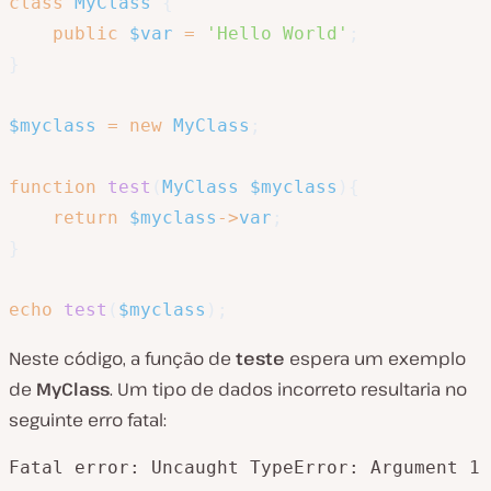
class
MyClass
{
public
$var
=
'Hello World'
;
}
$myclass
=
new
MyClass
;
function
test
(
MyClass
$myclass
)
{
return
$myclass
->
var
;
}
echo
test
(
$myclass
)
;
Neste código, a função de
teste
espera um exemplo
de
MyClass
. Um tipo de dados incorreto resultaria no
seguinte erro fatal:
Fatal error: Uncaught TypeError: Argument 1 