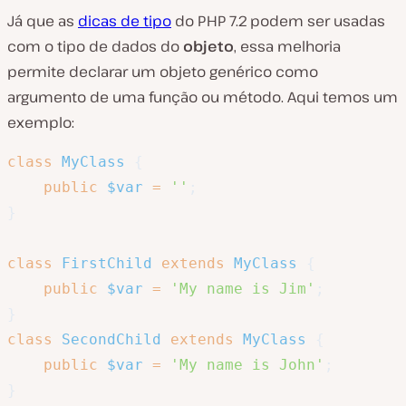
Já que as
dicas de tipo
do PHP 7.2 podem ser usadas
com o tipo de dados do
objeto
, essa melhoria
permite declarar um objeto genérico como
argumento de uma função ou método. Aqui temos um
exemplo:
class
MyClass
{
public
$var
=
''
;
}
class
FirstChild
extends
MyClass
{
public
$var
=
'My name is Jim'
;
}
class
SecondChild
extends
MyClass
{
public
$var
=
'My name is John'
;
}