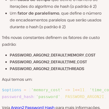
iterações do algoritmo de hash (o padrão é 2)
Um
fator de paralelismo
, que define o número
de encadeamentos paralelos que serão usados
durante o hash (o padrão é 2)
Três novas constantes definem os fatores de custo
padrão:
PASSWORD_ARGON2_DEFAULT_MEMORY_COST
PASSWORD_ARGON2_DEFAULT_TIME_COST
PASSWORD_ARGON2_DEFAULT_THREADS
Aqui temos um:
$options
=
[
'memory_cost'
=>
1
<<
11
,
'time_co
password_hash
(
'password'
,
PASSWORD_ARGON2I
,
Veja
Argon2 Password Hash
para mais informações.