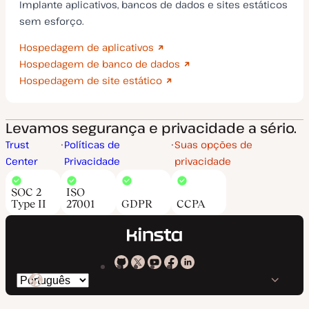
Implante aplicativos, bancos de dados e sites estáticos
sem esforço.
Hospedagem de aplicativos
Hospedagem de banco de dados
Hospedagem de site estático
Levamos segurança e privacidade a sério.
Trust
Políticas de
Suas opções de
Center
Privacidade
privacidade
SOC 2
ISO
Type II
27001
GDPR
CCPA
Kinsta
Kinsta
Kinsta
Kinsta
Kinsta
Trocar
em
no
no
no
no
o