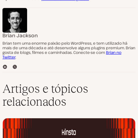
Brian Jackson
Brian tem uma enorme paixão pelo WordPress, e tem utilizado há
mais de uma década e até desenvolve alguns plugins premium. Brian
gosta de blogs, filmes e caminhadas. Conecte-se com
Brian no
Twitter
.
L
T
i
w
n
i
k
t
Artigos e tópicos
e
t
d
e
relacionados
I
r
n