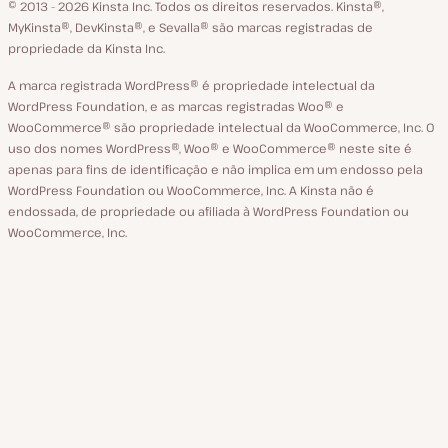
GitHub
X
YouTube
Facebook
LinkedIn
© 2013 - 2026 Kinsta Inc. Todos os direitos reservados.
Kinsta®‚
idioma
MyKinsta®‚ DevKinsta®‚ e Sevalla® são marcas registradas de
propriedade da Kinsta Inc.
A marca registrada WordPress® é propriedade intelectual da
WordPress Foundation, e as marcas registradas Woo® e
WooCommerce® são propriedade intelectual da WooCommerce, Inc. O
uso dos nomes WordPress®, Woo® e WooCommerce® neste site é
apenas para fins de identificação e não implica em um endosso pela
WordPress Foundation ou WooCommerce, Inc. A Kinsta não é
endossada, de propriedade ou afiliada à WordPress Foundation ou
WooCommerce, Inc.