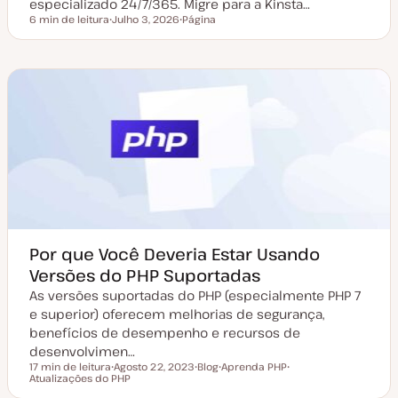
especializado 24/7/365. Migre para a Kinsta…
6 min de leitura
Julho 3, 2026
Página
Tempo de leitura
D
T
a
i
t
p
a
o
d
d
e
e
a
a
t
r
u
t
a
i
l
g
i
o
z
a
ç
ã
o
Por que Você Deveria Estar Usando
Versões do PHP Suportadas
As versões suportadas do PHP (especialmente PHP 7
e superior) oferecem melhorias de segurança,
benefícios de desempenho e recursos de
desenvolvimen…
17 min de leitura
Agosto 22, 2023
Blog
Aprenda PHP
Tempo de leitura
Atualizações do PHP
D
T
T
T
a
i
ó
ó