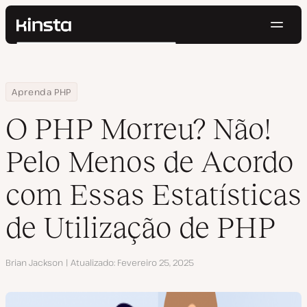
Nave
Kinsta®
Pesquisar
Plataforma
Soluções
Login
Testar gratuitamente
Home
Centro de Recursos
Blog
O PHP Morreu? Não! Pelo Menos de Acordo com Essas Estatística
Aprenda PHP
Preços
Recursos
O PHP Morreu? Não!
Contato
Pelo Menos de Acordo
com Essas Estatísticas
de Utilização de PHP
Autor
Brian Jackson
Atualizado
Fevereiro 25, 2025