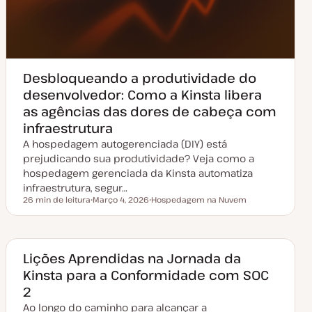
Desbloqueando a produtividade do
desenvolvedor: Como a Kinsta libera
as agências das dores de cabeça com
infraestrutura
A hospedagem autogerenciada (DIY) está
prejudicando sua produtividade? Veja como a
hospedagem gerenciada da Kinsta automatiza
infraestrutura, segur…
26 min de leitura
Março 4, 2026
Hospedagem na Nuvem
Tempo de leitura
D
T
a
ó
t
p
a
i
d
c
e
o
Lições Aprendidas na Jornada da
a
Kinsta para a Conformidade com SOC
t
u
2
a
l
Ao longo do caminho para alcançar a
i