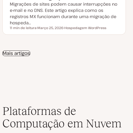
Migrações de sites podem causar interrupções no
l
i
e-mail e no DNS. Este artigo explica como os
z
a
registros MX funcionam durante uma migração de
ç
hospeda…
ã
o
11 min de leitura
Março 25, 2026
Hospedagem WordPress
Tempo de leitura
D
T
a
ó
t
p
a
i
d
c
e
o
Mais artigos
a
t
u
a
l
i
z
a
ç
ã
o
Plataformas de
Computação em Nuvem