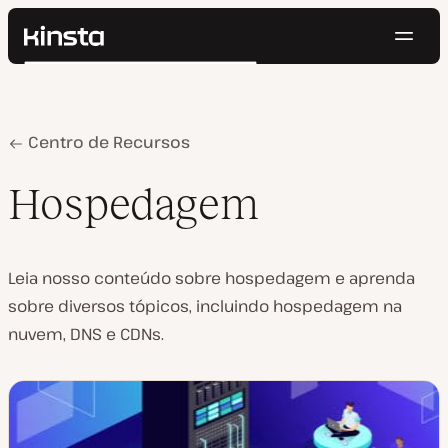
Nave
Kinsta®
Pesquisar
Plataforma
Soluções
Login
Testar gratuitamente
Preços
Home
Hospedagem
Centro de Recursos
Recursos
Contato
Hospedagem
Leia nosso conteúdo sobre hospedagem e aprenda
sobre diversos tópicos, incluindo hospedagem na
nuvem, DNS e CDNs.