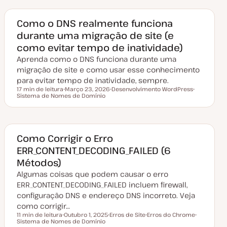
Como o DNS realmente funciona
durante uma migração de site (e
como evitar tempo de inatividade)
Aprenda como o DNS funciona durante uma
migração de site e como usar esse conhecimento
para evitar tempo de inatividade, sempre.
17 min de leitura
Março 23, 2026
Desenvolvimento WordPress
Tempo de leitura
Sistema de Nomes de Domínio
D
T
T
a
ó
ó
t
p
p
a
i
i
d
c
c
e
o
o
a
Como Corrigir o Erro
t
ERR_CONTENT_DECODING_FAILED (6
u
a
Métodos)
l
i
Algumas coisas que podem causar o erro
z
a
ERR_CONTENT_DECODING_FAILED incluem firewall,
ç
configuração DNS e endereço DNS incorreto. Veja
ã
o
como corrigir…
11 min de leitura
Outubro 1, 2025
Erros de Site
Erros do Chrome
Tempo de leitura
Sistema de Nomes de Domínio
D
T
T
T