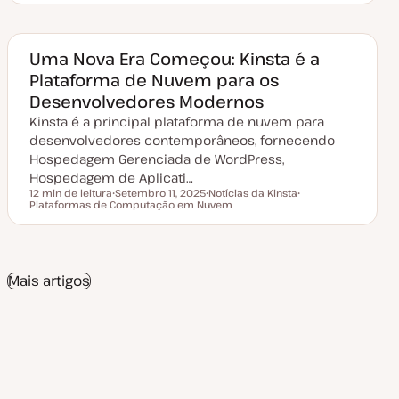
t
p
a
i
d
c
e
o
a
Uma Nova Era Começou: Kinsta é a
t
Plataforma de Nuvem para os
u
a
Desenvolvedores Modernos
l
i
Kinsta é a principal plataforma de nuvem para
z
a
desenvolvedores contemporâneos, fornecendo
ç
Hospedagem Gerenciada de WordPress,
ã
o
Hospedagem de Aplicati…
12 min de leitura
Setembro 11, 2025
Notícias da Kinsta
Tempo de leitura
Plataformas de Computação em Nuvem
D
T
T
a
ó
ó
t
p
p
a
i
i
d
c
c
e
o
o
a
Mais artigos
t
u
a
l
i
z
a
ç
ã
o