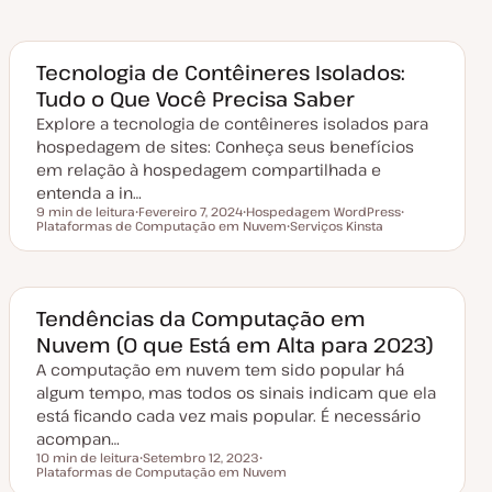
Tecnologia de Contêineres Isolados:
Tudo o Que Você Precisa Saber
Explore a tecnologia de contêineres isolados para
hospedagem de sites: Conheça seus benefícios
em relação à hospedagem compartilhada e
entenda a in…
9 min de leitura
Fevereiro 7, 2024
Hospedagem WordPress
Tempo de leitura
Plataformas de Computação em Nuvem
D
T
Serviços Kinsta
T
a
ó
T
ó
t
p
ó
p
a
i
p
i
d
c
i
c
e
o
c
o
a
o
Tendências da Computação em
t
Nuvem (O que Está em Alta para 2023)
u
a
A computação em nuvem tem sido popular há
l
i
algum tempo, mas todos os sinais indicam que ela
z
a
está ficando cada vez mais popular. É necessário
ç
acompan…
ã
o
10 min de leitura
Setembro 12, 2023
Tempo de leitura
Plataformas de Computação em Nuvem
D
T
a
ó