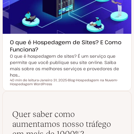
O que é Hospedagem de Sites? E Como
Funciona?
O que é hospedagem de sites? É um serviço que
permite que você publique seu site on-line. Saiba
mais sobre os melhores serviços e provedores de
hos…
40 min de leitura
Janeiro 31, 2025
Blog
Hospedagem na Nuvem
Tempo de leitura
Hospedagem WordPress
D
T
T
T
a
i
ó
ó
t
p
p
p
a
o
i
i
d
d
c
c
e
e
o
o
a
a
t
r
Quer saber como
u
t
a
i
aumentamos nosso tráfego
l
g
i
o
z
em mais de 1000%?