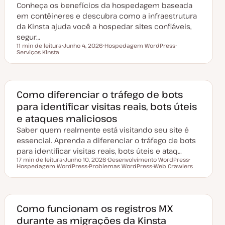
Conheça os benefícios da hospedagem baseada
i
z
em contêineres e descubra como a infraestrutura
a
da Kinsta ajuda você a hospedar sites confiáveis,
ç
ã
segur…
o
11 min de leitura
Junho 4, 2026
Hospedagem WordPress
Tempo de leitura
Serviços Kinsta
D
T
T
a
ó
ó
t
p
p
a
i
i
d
c
c
e
o
o
a
Como diferenciar o tráfego de bots
t
para identificar visitas reais, bots úteis
u
a
e ataques maliciosos
l
i
Saber quem realmente está visitando seu site é
z
a
essencial. Aprenda a diferenciar o tráfego de bots
ç
para identificar visitas reais, bots úteis e ataq…
ã
o
17 min de leitura
Junho 10, 2026
Desenvolvimento WordPress
Tempo de leitura
Hospedagem WordPress
D
Problemas WordPress
T
Web Crawlers
T
a
T
ó
T
ó
t
ó
p
ó
p
a
p
i
p
i
d
i
c
i
c
e
c
o
c
o
a
o
o
Como funcionam os registros MX
t
durante as migrações da Kinsta
u
a