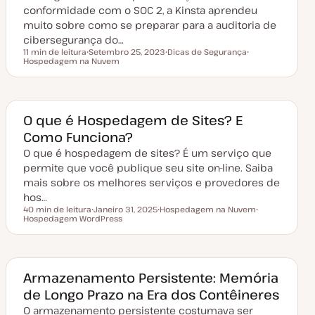
z
conformidade com o SOC 2, a Kinsta aprendeu
a
muito sobre como se preparar para a auditoria de
ç
ã
cibersegurança do…
o
11 min de leitura
Setembro 25, 2023
Dicas de Segurança
Tempo de leitura
Hospedagem na Nuvem
D
T
T
a
ó
ó
t
p
p
a
i
i
d
c
c
e
o
o
a
O que é Hospedagem de Sites? E
t
Como Funciona?
u
a
O que é hospedagem de sites? É um serviço que
l
i
permite que você publique seu site on-line. Saiba
z
a
mais sobre os melhores serviços e provedores de
ç
hos…
ã
o
40 min de leitura
Janeiro 31, 2025
Hospedagem na Nuvem
Tempo de leitura
Hospedagem WordPress
D
T
T
a
ó
ó
t
p
p
a
i
i
d
c
c
e
o
o
a
Armazenamento Persistente: Memória
t
de Longo Prazo na Era dos Contêineres
u
a
O armazenamento persistente costumava ser
l