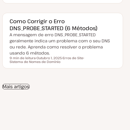
a
ó
ó
ó
t
p
p
p
a
i
i
i
d
c
c
c
e
o
o
o
a
Como Corrigir o Erro
t
DNS_PROBE_STARTED (6 Métodos)
u
a
A mensagem de erro DNS_PROBE_STARTED
l
i
geralmente indica um problema com o seu DNS
z
a
ou rede. Aprenda como resolver o problema
ç
usando 6 métodos.
ã
o
9 min de leitura
Outubro 1, 2025
Erros de Site
Tempo de leitura
Sistema de Nomes de Domínio
D
T
T
a
ó
ó
t
p
p
a
i
i
d
c
c
e
o
o
a
Mais artigos
t
u
a
l
i
z
a
ç
ã
o