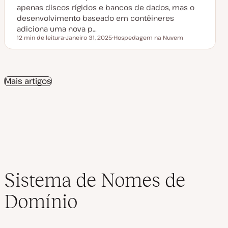
i
apenas discos rígidos e bancos de dados, mas o
z
a
desenvolvimento baseado em contêineres
ç
adiciona uma nova p…
ã
o
12 min de leitura
Janeiro 31, 2025
Hospedagem na Nuvem
Tempo de leitura
D
T
a
ó
t
p
a
i
d
c
e
o
Mais artigos
a
t
u
a
l
i
z
a
ç
ã
o
Sistema de Nomes de
Domínio