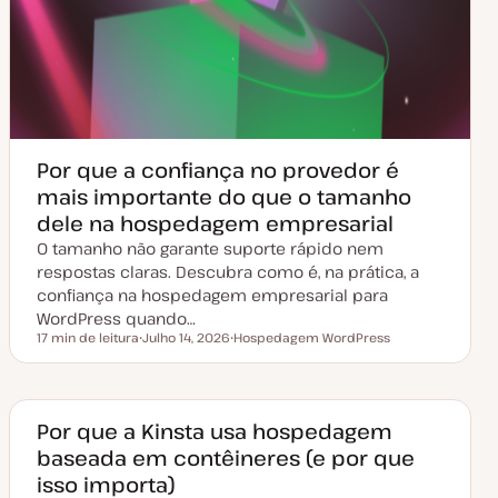
Por que a confiança no provedor é
mais importante do que o tamanho
dele na hospedagem empresarial
O tamanho não garante suporte rápido nem
respostas claras. Descubra como é, na prática, a
confiança na hospedagem empresarial para
WordPress quando…
17 min de leitura
Julho 14, 2026
Hospedagem WordPress
Tempo de leitura
D
T
a
ó
t
p
a
i
d
c
e
o
Por que a Kinsta usa hospedagem
a
baseada em contêineres (e por que
t
u
isso importa)
a
l