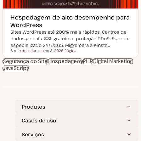
Hospedagem de alto desempenho para
WordPress
Sites WordPress até 200% mais rápidos. Centros de
dados globais. SSL gratuito e proteção DDoS. Suporte
especializado 24/7/365. Migre para a Kinsta…
6 min de leitura
Julho 3, 2026
Página
Tempo de leitura
D
T
a
i
Segurança do Site
Hospedagem
PHP
Digital Marketing
t
p
JavaScript
a
o
d
d
e
e
a
a
t
r
u
t
a
i
l
g
i
o
z
Produtos
a
ç
ã
Casos de uso
o
Serviços