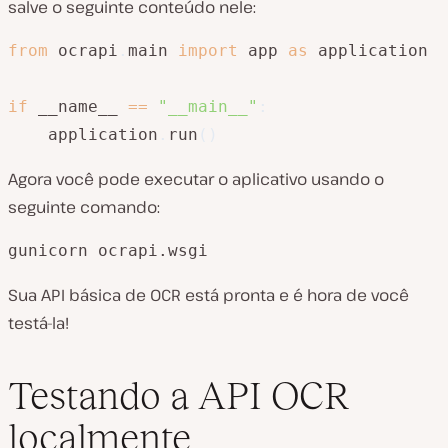
salve o seguinte conteúdo nele:
from
 ocrapi
.
main 
import
 app 
as
 application

if
 __name__ 
==
"__main__"
:
    application
.
run
(
)
Agora você pode executar o aplicativo usando o
seguinte comando:
gunicorn ocrapi.wsgi
Sua API básica de OCR está pronta e é hora de você
testá-la!
Testando a API OCR
localmente