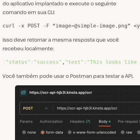
do aplicativo implantado e execute o seguinte
comando em sua CLI:
curl -x POST -F “image=@simple-image.png” <y
Isso deve retornar a mesma resposta que você
recebeu localmente:
{
"status"
:
"success"
,
"text"
:
"This looks like 
Você também pode usar o Postman para testar a API.