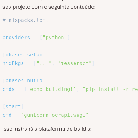
seu projeto com o seguinte conteúdo:
# nixpacks.toml
providers
=
[
"python"
]
[
phases.setup
]
nixPkgs
=
[
"..."
,
"tesseract"
]
[
phases.build
]
cmds
=
[
"echo building!"
,
"pip install -r re
[
start
]
cmd
=
"gunicorn ocrapi.wsgi"
Isso instruirá a plataforma de build a: