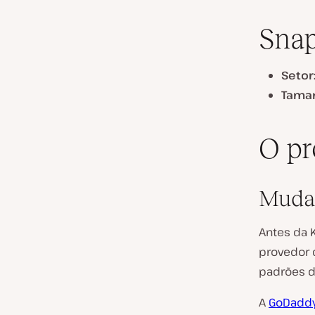
Sna
Setor
Tama
O p
Mudan
Antes da K
provedor 
padrões d
A
GoDadd