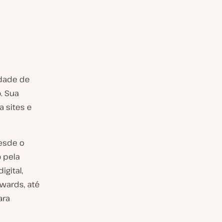
dade de
. Sua
 sites e
Desde o
 pela
gital,
wards, até
ara