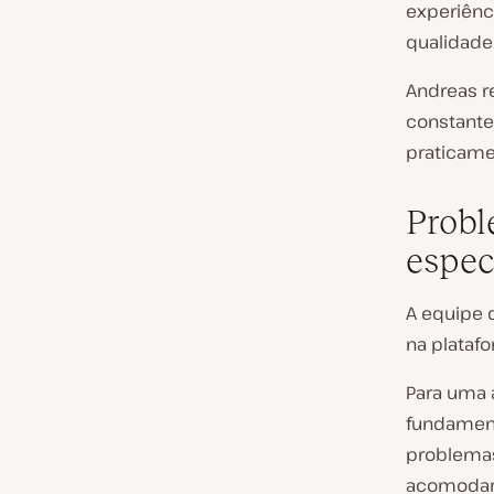
experiênc
qualidade
Andreas r
constante
praticame
Probl
espec
A equipe 
na plataf
Para uma 
fundament
problemas
acomodar