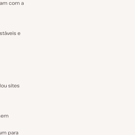
ziam com a
stáveis e
ou sites
 sem
um para