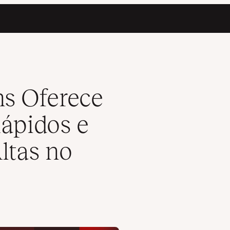
assificações mais Altas no Google PageSpeed
ns Oferece
Rápidos e
ltas no