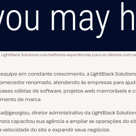
 LightBlack Solutions cria melhores experiências para os clientes com 
quipe em constante crescimento, a LightBlack Solution
fornecedor renomado, atendendo às empresas para ajud
 bases sólidas de software, projetos web memoráveis e cr
imento de marca.
djigeorgiou, diretor administrativo da LightBlack Solution
nsta capacitou sua agência a ampliar as operações do sit
a velocidade do site e expandir seus negócios.