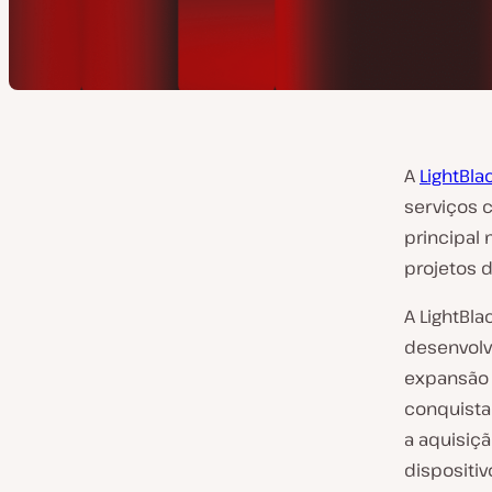
A
LightBla
serviços c
principal
projetos
A LightBl
desenvolv
expansão d
conquista
a aquisiç
dispositi