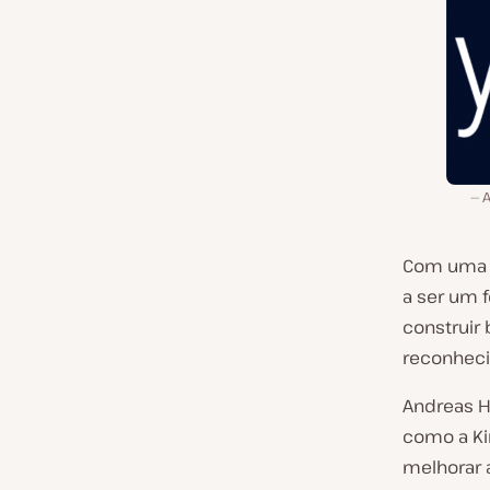
A
Com uma e
a ser um 
construir
reconhec
Andreas Ha
como a Ki
melhorar 