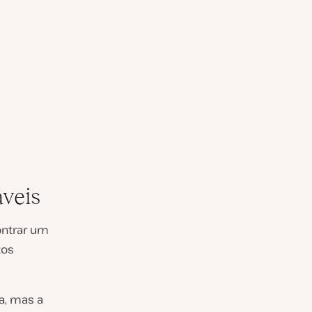
áveis
ontrar um
tos
a, mas a