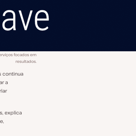
serviços focados em
resultados.
s continua
ar a
iar
s, explica
e,