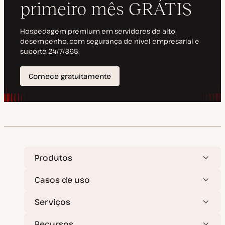
i
o
z
a
ç
ã
o
Produtos
Casos de uso
Serviços
Recursos