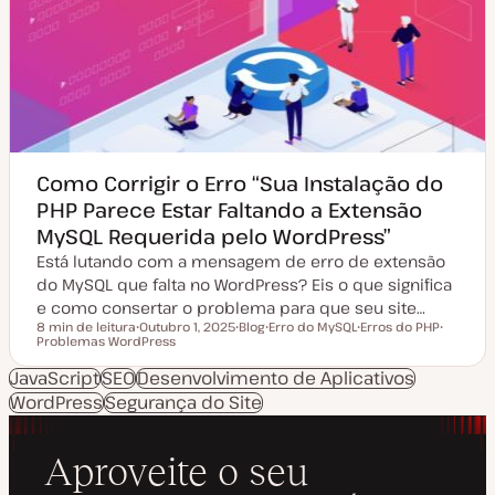
t
r
u
t
a
i
l
g
i
o
z
a
ç
ã
o
Como Corrigir o Erro “Sua Instalação do
PHP Parece Estar Faltando a Extensão
MySQL Requerida pelo WordPress”
Está lutando com a mensagem de erro de extensão
do MySQL que falta no WordPress? Eis o que significa
e como consertar o problema para que seu site…
8 min de leitura
Outubro 1, 2025
Blog
Erro do MySQL
Erros do PHP
Tempo de leitura
Problemas WordPress
D
T
T
T
T
a
i
ó
ó
ó
t
p
p
p
p
JavaScript
SEO
Desenvolvimento de Aplicativos
a
o
i
i
i
WordPress
Segurança do Site
d
d
c
c
c
e
e
o
o
o
a
a
t
r
u
t
a
i
l
g