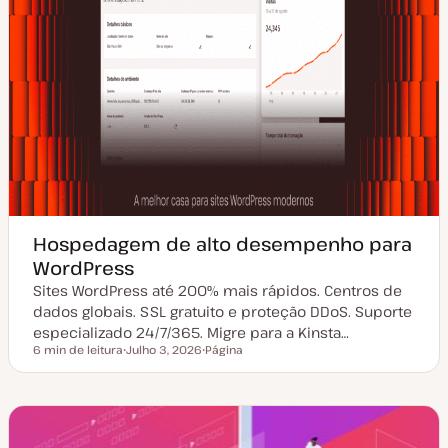
Hospedagem de alto desempenho para
WordPress
Sites WordPress até 200% mais rápidos. Centros de
dados globais. SSL gratuito e proteção DDoS. Suporte
especializado 24/7/365. Migre para a Kinsta…
6 min de leitura
Julho 3, 2026
Página
Tempo de leitura
D
T
a
i
t
p
a
o
d
d
e
e
a
a