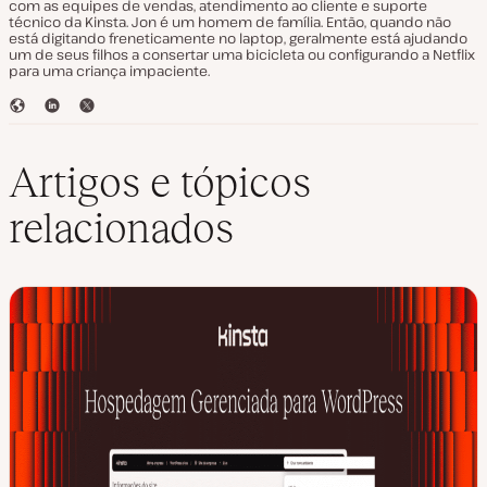
com as equipes de vendas, atendimento ao cliente e suporte
técnico da Kinsta. Jon é um homem de família. Então, quando não
está digitando freneticamente no laptop, geralmente está ajudando
um de seus filhos a consertar uma bicicleta ou configurando a Netflix
para uma criança impaciente.
S
L
T
i
i
w
t
n
i
e
k
t
Artigos e tópicos
e
t
d
e
relacionados
I
r
n