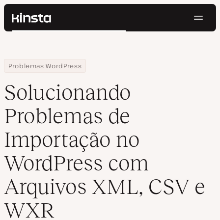
Nave
Kinsta®
Pesquisar
Plataforma
Soluções
Login
Testar gratuitamente
Home
Centro de Recursos
Blog
Solucionando Problemas de Importação no WordPress com Arqu
Problemas WordPress
Preços
Recursos
Solucionando
Contato
Problemas de
Importação no
WordPress com
Arquivos XML, CSV e
WXR