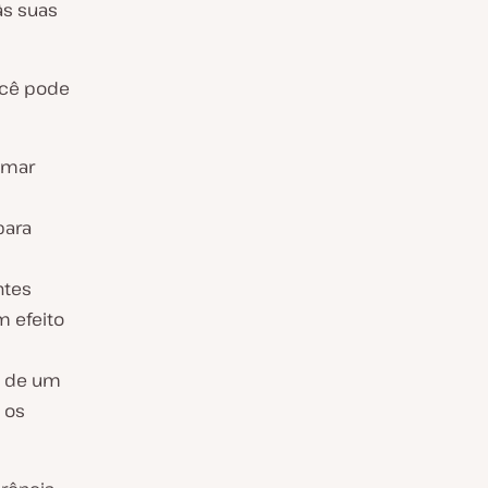
às suas
ocê pode
nimar
para
ntes
 efeito
o de um
 os