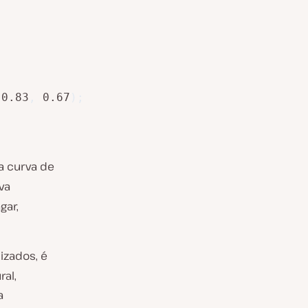
 0.83
,
 0.67
)
;
a curva de
va
gar,
izados, é
al,
a