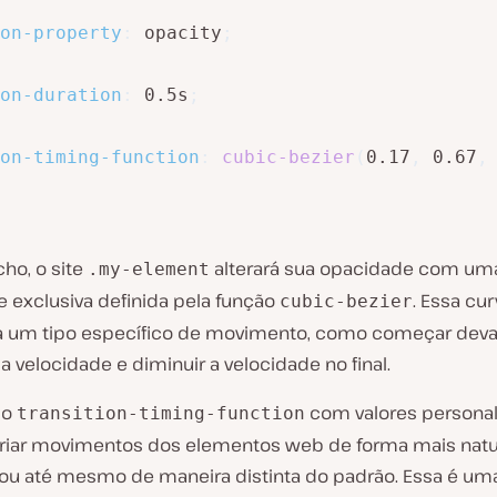
on-property
:
 opacity
;
on-duration
:
 0.5s
;
on-timing-function
:
cubic-bezier
(
0.17
,
 0.67
,
ho, o site
alterará sua opacidade com um
.my-element
e exclusiva definida pela função
. Essa cur
cubic-bezier
 um tipo específico de movimento, como começar deva
 velocidade e diminuir a velocidade no final.
 o
com valores personal
transition-timing-function
criar movimentos dos elementos web de forma mais natur
ou até mesmo de maneira distinta do padrão. Essa é um