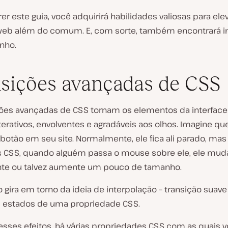
er este guia, você adquirirá habilidades valiosas para ele
web além do comum. E, com sorte, também encontrará i
nho.
sições avançadas de CSS
ções avançadas de CSS tornam os elementos da interface
terativos, envolventes e agradáveis aos olhos. Imagine qu
botão em seu site. Normalmente, ele fica ali parado, ma
s CSS, quando alguém passa o mouse sobre ele, ele mud
te ou talvez aumente um pouco de tamanho.
 gira em torno da ideia de interpolação – transição suave
s estados de uma propriedade CSS.
 esses efeitos, há várias propriedades CSS com as quais 