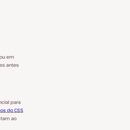
rmou em
es antes
cial para
os do CSS
stam ao