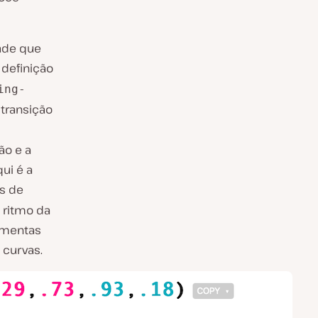
dade que
a definição
ing-
transição
ão e a
ui é a
as de
 ritmo da
ramentas
 curvas.