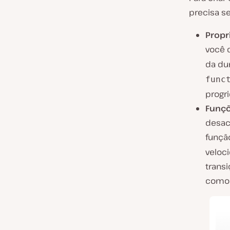
precisa se 
Propr
você 
da du
func
progr
Funç
desac
funç
veloci
trans
como