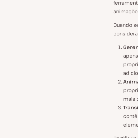
ferrament
animaçõe
Quando se
considerar
Geren
apena
propr
adici
Anima
propr
mais 
Trans
contê
eleme