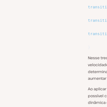
transiti
transiti
transiti
}
Nesse trec
velocidad
determina
aumentar a
Ao aplicar
possível 
dinâmica 