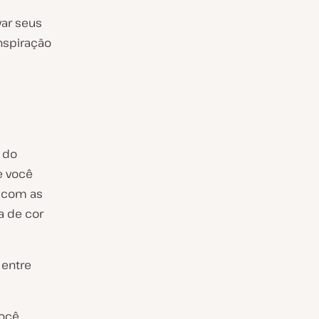
var seus
nspiração
 do
e você
s com as
a de cor
 entre
você