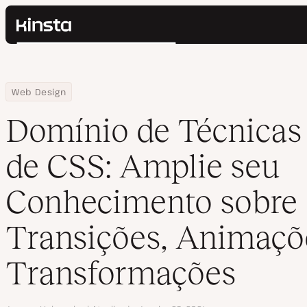
Kinsta®
Pesquisar
Plataforma
Soluções
Login
Home
Centro de Recursos
Blog
Domínio de Técnicas Avançadas de CSS: Amplie seu Conhecimen
Web Design
Preços
Recursos
Domínio de Técnicas
Contato
de CSS: Amplie seu
Conhecimento sobre
Transições, Animaçõ
Transformações