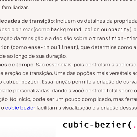
familiarizar:
iedades de transição
: Incluem os detalhes da proprie
deseja animar (como
ou
), 
background-color
opacity
ração da transição e a decisão sobre o
transition-tim
(como
ou
), que determina como a 
tion
ease-in
linear
ide ao longo de sua duração.
ões de tempo
: São essenciais, pois controlam a aceleraç
eleração da transição. Uma das opções mais versáteis aq
ão
. Essa função permite a criação de curv
cubic-bezier
dade personalizadas, dando a você controle total sobre o
ição. No início, pode ser um pouco complicado, mas fer
 o
cubic-bezier
facilitam a visualização e a criação dessas