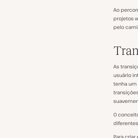
Ao percorr
projetos 
pelo cami
Tran
As transi
usuário in
tenha um 
transiçõe
suavemen
O conceito
diferente
Para criar