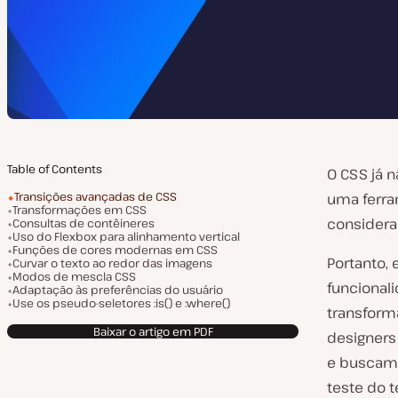
Table of Contents
O CSS já 
Transições avançadas de CSS
uma ferra
Transformações em CSS
considera
Consultas de contêineres
Uso do Flexbox para alinhamento vertical
Funções de cores modernas em CSS
Portanto, 
Curvar o texto ao redor das imagens
Modos de mescla CSS
funcional
Adaptação às preferências do usuário
Use os pseudo-seletores :is() e :where()
transform
Baixar o artigo em PDF
designers
e buscam 
teste do 