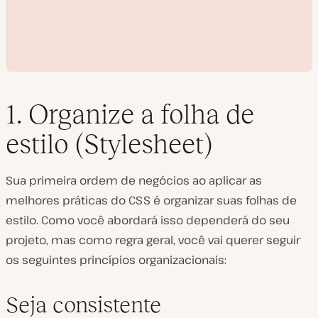
1. Organize a folha de
estilo (Stylesheet)
R
e
Sua primeira ordem de negócios ao aplicar as
p
r
melhores práticas do CSS é organizar suas folhas de
o
d
estilo. Como você abordará isso dependerá do seu
u
z
projeto, mas como regra geral, você vai querer seguir
i
os seguintes princípios organizacionais:
r
v
í
d
Seja consistente
e
o