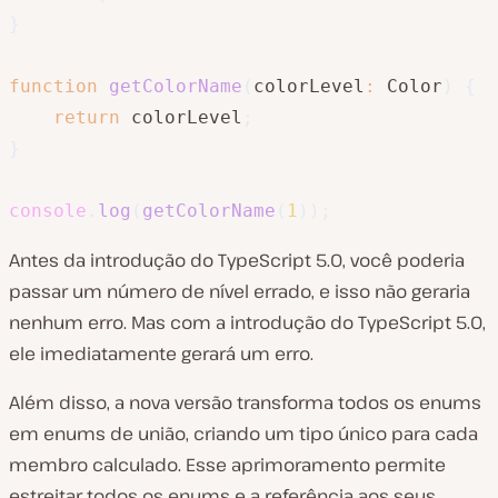
}
function
getColorName
(
colorLevel
:
 Color
)
{
return
 colorLevel
;
}
console
.
log
(
getColorName
(
1
)
)
;
Antes da introdução do TypeScript 5.0, você poderia
passar um número de nível errado, e isso não geraria
nenhum erro. Mas com a introdução do TypeScript 5.0,
ele imediatamente gerará um erro.
Além disso, a nova versão transforma todos os enums
em enums de união, criando um tipo único para cada
membro calculado. Esse aprimoramento permite
estreitar todos os enums e a referência aos seus