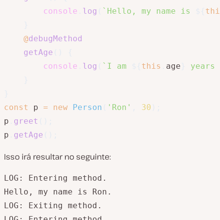
console
.
log
(
`
Hello, my name is 
${
thi
}
@
debugMethod
getAge
(
)
{
console
.
log
(
`
I am 
${
this
.
age
}
 years 
}
}
const
 p 
=
new
Person
(
'Ron'
,
30
)
;
p
.
greet
(
)
;
p
.
getAge
(
)
;
Isso irá resultar no seguinte:
LOG: Entering method.

Hello, my name is Ron.

LOG: Exiting method.

LOG: Entering method.
