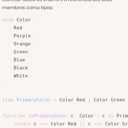
membros como tipos:
enum
 Color 
{
    Red
,
    Purple
,
    Orange
,
    Green
,
    Blue
,
    Black
,
    White
,
}
type
PrimaryColor
=
 Color
.
Red 
|
 Color
.
Green 
function
isPrimaryColor
(
c
:
 Color
)
:
 c 
is
 Prim
return
 c 
===
 Color
.
Red 
||
 c 
===
 Color
.
Gr