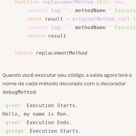
function
replacementMethod
(
this
:
any
,
..
console
.
log
(
`
'
${
methodName
}
' Executi
const
 result 
=
originalMethod
.
call
(
t
console
.
log
(
`
'
${
methodName
}
' Executi
return
 result
;
}
return
 replacementMethod
;
}
Quando você executar seu código, a saída agora terá o
nome de cada método decorado com o decorador
:
debugMethod
'greet'
 Execution Starts.

'greet'
'getAge'
 Execution Starts.
