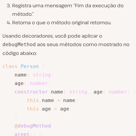
Registra uma mensagem “Fim da execução do
método.”
Retorna o que o método original retornou.
Usando decoradores, você pode aplicar o
aos seus métodos como mostrado no
debugMethod
código abaixo:
class
Person
{
    name
:
string
;
    age
:
number
;
constructor
(
name
:
string
,
 age
:
number
)
{
this
.
name 
=
 name
;
this
.
age 
=
 age
;
}
@
debugMethod
greet
(
)
{