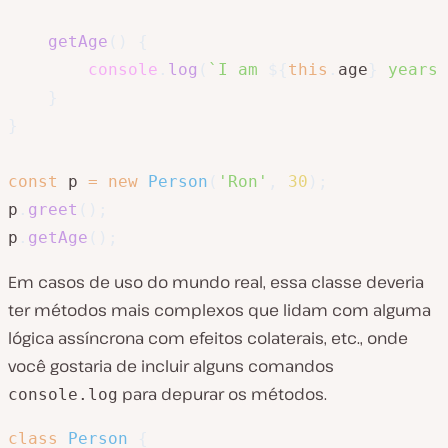
getAge
(
)
{
console
.
log
(
`
I am 
${
this
.
age
}
 years 
}
}
const
 p 
=
new
Person
(
'Ron'
,
30
)
;
p
.
greet
(
)
;
p
.
getAge
(
)
;
Em casos de uso do mundo real, essa classe deveria
ter métodos mais complexos que lidam com alguma
lógica assíncrona com efeitos colaterais, etc., onde
você gostaria de incluir alguns comandos
para depurar os métodos.
console.log
class
Person
{