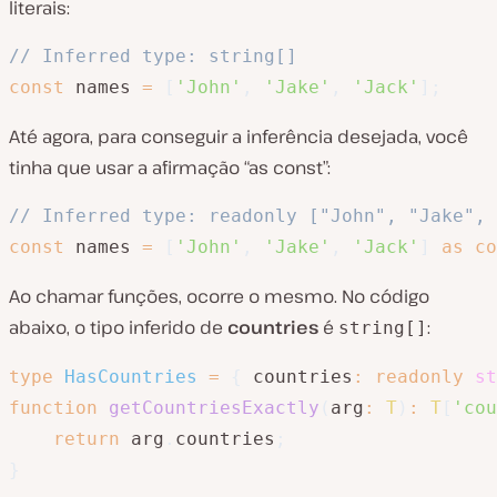
literais:
// Inferred type: string[]
const
 names 
=
[
'John'
,
'Jake'
,
'Jack'
]
;
Até agora, para conseguir a inferência desejada, você
tinha que usar a afirmação “as const”:
// Inferred type: readonly ["John", "Jake", 
const
 names 
=
[
'John'
,
'Jake'
,
'Jack'
]
as
co
Ao chamar funções, ocorre o mesmo. No código
abaixo, o tipo inferido de
countries
é
:
string[]
type
HasCountries
=
{
 countries
:
readonly
st
function
getCountriesExactly
(
arg
:
T
)
:
T
[
'cou
return
 arg
.
countries
;
}