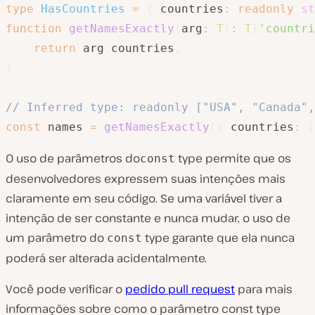
type
HasCountries
=
{
 countries
:
readonly
st
function
getNamesExactly
(
arg
:
T
)
:
T
[
'countri
return
 arg
.
countries
;
}
// Inferred type: readonly ["USA", "Canada",
const
 names 
=
getNamesExactly
(
{
 countries
:
[
O uso de parâmetros do
type permite que os
const
desenvolvedores expressem suas intenções mais
claramente em seu código. Se uma variável tiver a
intenção de ser constante e nunca mudar, o uso de
um parâmetro do
type garante que ela nunca
const
poderá ser alterada acidentalmente.
Você pode verificar o
pedido pull request
para mais
informações sobre como o parâmetro const type