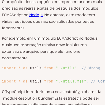
O propósito dessas opções era representar com mais
precisão as regras exatas de pesquisa dos módulos
ECMAScript no
Node.js
. No entanto, este modo tem
várias restrições que não são aplicadas por outras
ferramentas.
Por exemplo, em um módulo ECMAScript no Node.js,
qualquer importação relativa deve incluir uma
extensão de arquivo para que ele funcione
corretamente:
import
*
as
 utils 
from
"./utils"
;
// Wrong 
import
*
as
 utils 
from
"./utils.mjs"
;
// Cor
O TypeScript introduziu uma nova estratégia chamada
“moduleResolution bundler” Esta estratégia pode ser
implementada adicionando o seguinte código na