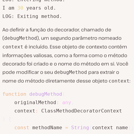
I am 
30
 years old.

LOG: Exiting method.
Ao definir a função do decorador, chamado de
(
), um segundo parâmetro nomeado
debugMethod
é incluído. Esse objeto de contexto contém
context
informações valiosas, como a forma como o método
decorado foi criado e o nome do método em si. Você
pode modificar o seu
para extrair o
debugMethod
nome do método diretamente desse objeto
:
context
function
debugMethod
(
    originalMethod
:
any
,
    context
:
)
{
const
 methodName 
=
String
(
context
.
name
)
;