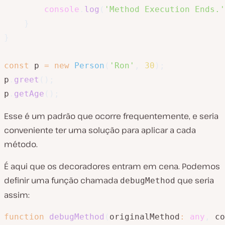
console
.
log
(
'Method Execution Ends.'
}
}
const
 p 
=
new
Person
(
'Ron'
,
30
)
;
p
.
greet
(
)
;
p
.
getAge
(
)
;
Esse é um padrão que ocorre frequentemente, e seria
conveniente ter uma solução para aplicar a cada
método.
É aqui que os decoradores entram em cena. Podemos
definir uma função chamada
que seria
debugMethod
assim:
function
debugMethod
(
originalMethod
:
any
,
 co