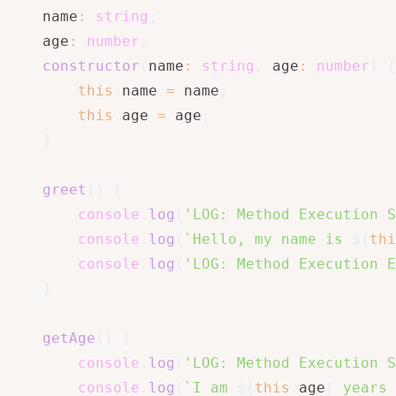
    name
:
string
;
    age
:
number
;
constructor
(
name
:
string
,
 age
:
number
)
{
this
.
name 
=
 name
;
this
.
age 
=
 age
;
}
greet
(
)
{
console
.
log
(
'LOG: Method Execution S
console
.
log
(
`
Hello, my name is 
${
thi
console
.
log
(
'LOG: Method Execution E
}
getAge
(
)
{
console
.
log
(
'LOG: Method Execution S
console
.
log
(
`
I am 
${
this
.
age
}
 years 