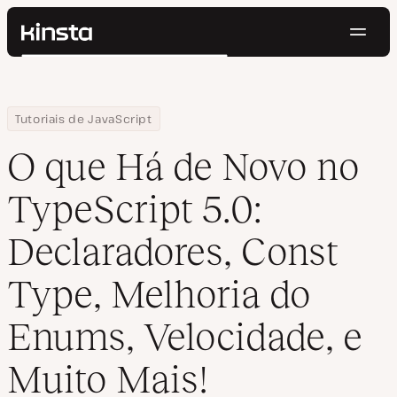
Nave
Kinsta®
Pesquisar
Plataforma
Soluções
Login
Testar gratuitamente
Home
Centro de Recursos
Blog
O que Há de Novo no TypeScript 5.0: Declaradores, Const Type, M
Tutoriais de JavaScript
Preços
Recursos
O que Há de Novo no
Contato
TypeScript 5.0:
Declaradores, Const
Type, Melhoria do
Enums, Velocidade, e
Muito Mais!