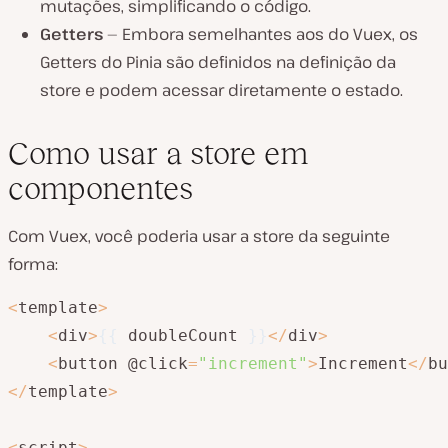
mutações, simplificando o código.
Getters
— Embora semelhantes aos do Vuex, os
Getters do Pinia são definidos na definição da
store e podem acessar diretamente o estado.
Como usar a store em
componentes
Com Vuex, você poderia usar a store da seguinte
forma:
<
template
>
<
div
>
{
{
 doubleCount 
}
}
<
/
div
>
<
button @click
=
"increment"
>
Increment
<
/
bu
<
/
template
>
<
script
>