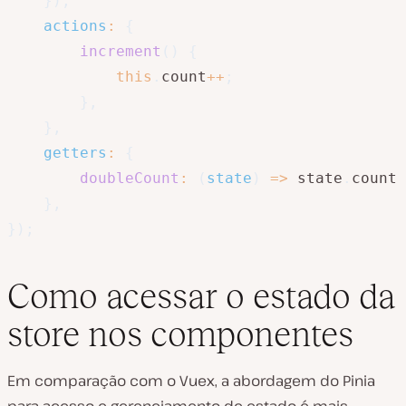
}
)
,
actions
:
{
increment
(
)
{
this
.
count
++
;
}
,
}
,
getters
:
{
doubleCount
:
(
state
)
=>
 state
.
count 
}
,
}
)
;
Como acessar o estado da
store nos componentes
Em comparação com o Vuex, a abordagem do Pinia
para acesso e gerenciamento de estado é mais