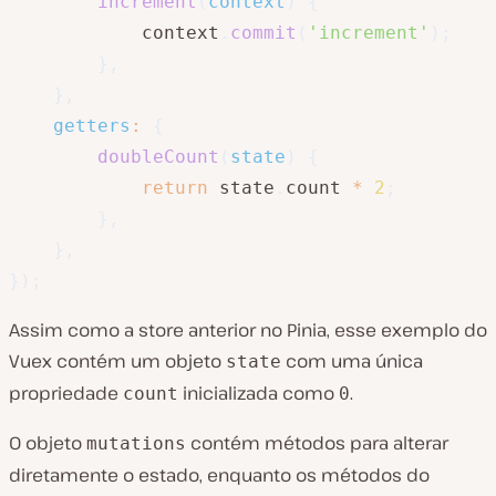
increment
(
context
)
{
            context
.
commit
(
'increment'
)
;
}
,
}
,
getters
:
{
doubleCount
(
state
)
{
return
 state
.
count 
*
2
;
}
,
}
,
}
)
;
Assim como a store anterior no Pinia, esse exemplo do
Vuex contém um objeto
com uma única
state
propriedade
inicializada como
.
count
0
O objeto
contém métodos para alterar
mutations
diretamente o estado, enquanto os métodos do