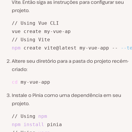
Vite. Então siga as instruções para configurar seu
projeto.
// Using Vue CLI

vue create my-vue-ap

npm
 create vite@latest my-vue-app -- 
--t
Altere seu diretório para a pasta do projeto recém-
criado:
cd
 my-vue-app
Instale o Pinia como uma dependência em seu
projeto.
// Using 
npm
npm
install
 pinia
