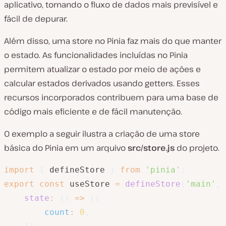
aplicativo, tornando o fluxo de dados mais previsível e
fácil de depurar.
Além disso, uma store no Pinia faz mais do que manter
o estado. As funcionalidades incluídas no Pinia
permitem atualizar o estado por meio de ações e
calcular estados derivados usando getters. Esses
recursos incorporados contribuem para uma base de
código mais eficiente e de fácil manutenção.
O exemplo a seguir ilustra a criação de uma store
básica do Pinia em um arquivo
src/store.js
do projeto.
import
{
 defineStore 
}
from
'pinia'
;
export
const
 useStore 
=
defineStore
(
'main'
,
state
:
(
)
=>
(
{
count
:
0
,