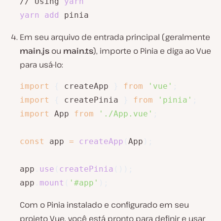
// Using 
yarn
yarn
add
 pinia
Em seu arquivo de entrada principal (geralmente
main.js
ou
main.ts
), importe o Pinia e diga ao Vue
para usá-lo:
import
{
 createApp 
}
from
'vue'
;
import
{
 createPinia 
}
from
'pinia'
;
import
 App 
from
'./App.vue'
;
const
 app 
=
createApp
(
App
)
;
app
.
use
(
createPinia
(
)
)
;
app
.
mount
(
'#app'
)
;
Com o Pinia instalado e configurado em seu
projeto Vue, você está pronto para definir e usar