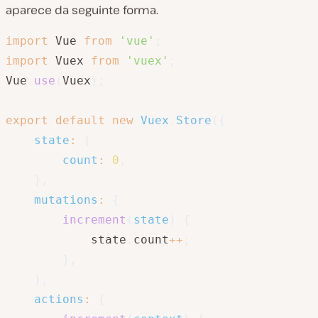
aparece da seguinte forma.
import
 Vue 
from
'vue'
;
import
 Vuex 
from
'vuex'
;
Vue
.
use
(
Vuex
)
;
export
default
new
Vuex
.
Store
(
{
state
:
{
count
:
0
,
}
,
mutations
:
{
increment
(
state
)
{
            state
.
count
++
;
}
,
}
,
actions
:
{