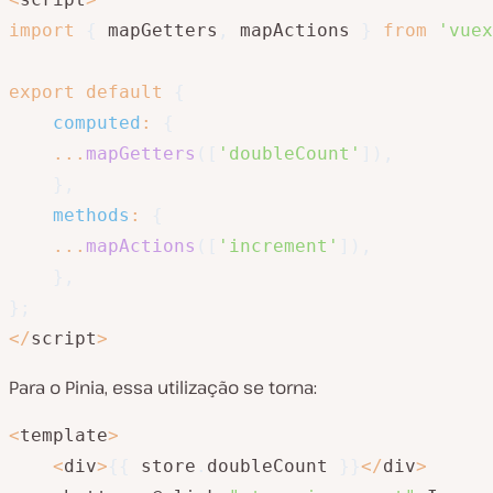
import
{
 mapGetters
,
 mapActions 
}
from
'vuex
export
default
{
computed
:
{
...
mapGetters
(
[
'doubleCount'
]
)
,
}
,
methods
:
{
...
mapActions
(
[
'increment'
]
)
,
}
,
}
;
<
/
script
>
Para o Pinia, essa utilização se torna:
<
template
>
<
div
>
{
{
 store
.
doubleCount 
}
}
<
/
div
>