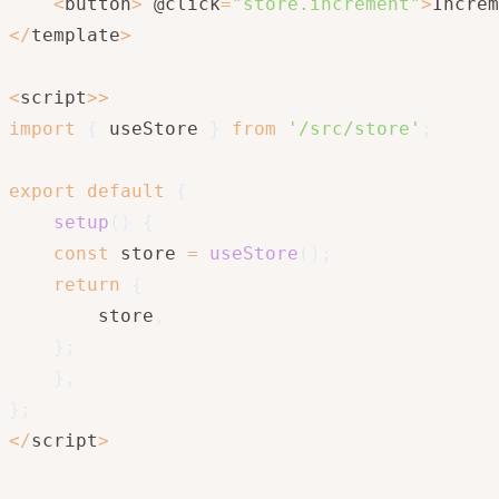
<
button
>
 @click
=
"store.increment"
>
Increm
<
/
template
>
<
script
>>
import
{
 useStore 
}
from
'/src/store'
;
export
default
{
setup
(
)
{
const
 store 
=
useStore
(
)
;
return
{
		store
,
}
;
}
,
}
;
<
/
script
>