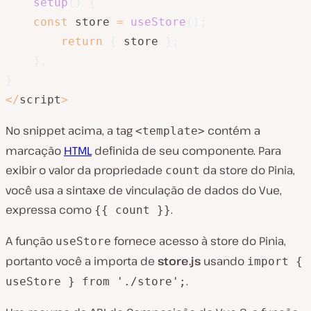
setup
(
)
{
const
 store 
=
useStore
(
)
;
return
{
 store 
}
;
}
,
}
<
/
script
>
No snippet acima, a tag
contém a
<template>
marcação
HTML
definida de seu componente. Para
exibir o valor da propriedade
da store do Pinia,
count
você usa a sintaxe de vinculação de dados do Vue,
expressa como
.
{{ count }}
A função
fornece acesso à store do Pinia,
useStore
portanto você a importa de
store.js
usando
import {
.
useStore } from './store';