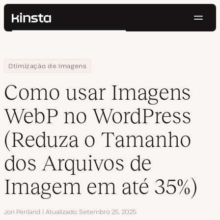
Nave
Kinsta®
Pesquisar
Plataforma
Soluções
Login
Testar gratuitamente
Home
Centro de Recursos
Blog
Como usar Imagens WebP no WordPress (Reduza o Tamanho dos
Otimização de Imagens
Preços
Recursos
Como usar Imagens
Contato
WebP no WordPress
(Reduza o Tamanho
dos Arquivos de
Imagem em até 35%)
Autor
Jon Penland
Atualizado
Setembro 25, 2025