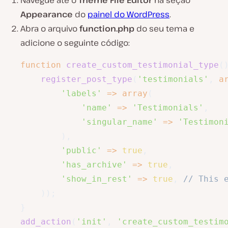
Appearance
do
painel do WordPress
.
Abra o arquivo
function.php
do seu tema e
adicione o seguinte código:
function
create_custom_testimonial_type
(
register_post_type
(
'testimonials'
,
a
'labels'
=>
array
(
'name'
=>
'Testimonials'
,
'singular_name'
=>
'Testimon
)
,
'public'
=>
true
,
'has_archive'
=>
true
,
'show_in_rest'
=>
true
,
// This 
)
)
;
}
add_action
(
'init'
,
'create_custom_testim