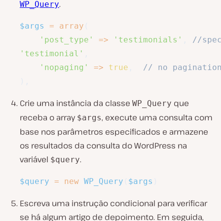
.
WP_Query
$args
=
array
(
'post_type'
=>
'testimonials'
,
//spe
'testimonial'
,
'nopaging'
=>
true
,
// no paginatio
)
,
Crie uma instância da classe
que
WP_Query
receba o array
, execute uma consulta com
$args
base nos parâmetros especificados e armazene
os resultados da consulta do WordPress na
variável
.
$query
$query
=
new
WP_Query
(
$args
)
Escreva uma instrução condicional para verificar
se há algum artigo de depoimento. Em seguida,