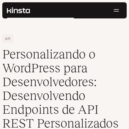
Nave
Kinsta®
Pesquisar
Plataforma
Soluções
Login
Testar gratuitamente
Home
Centro de Recursos
Blog
Personalizando o WordPress para Desenvolvedores: Desenvolven
API
Preços
Recursos
Personalizando o
Contato
WordPress para
Desenvolvedores:
Desenvolvendo
Endpoints de API
REST Personalizados