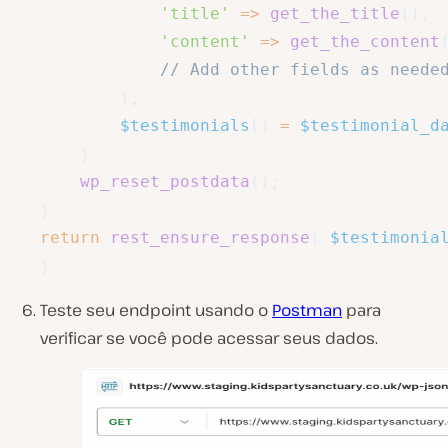
'title'
=>
get_the_title
(
)
,
'content'
=>
get_the_content
// Add other fields as neede
)
;
$testimonials
[
]
=
$testimonial_d
}
wp_reset_postdata
(
)
;
}
return
rest_ensure_response
(
$testimonia
}
Teste seu endpoint usando o
Postman
para
verificar se você pode acessar seus dados.