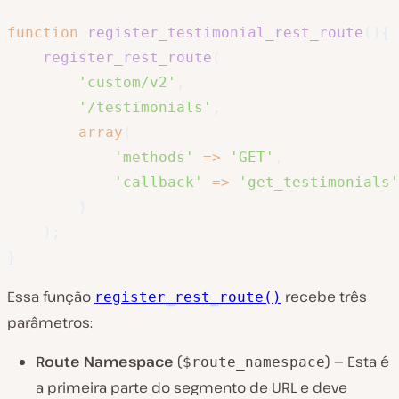
function
register_testimonial_rest_route
(
)
{
register_rest_route
(
'custom/v2'
,
'/testimonials'
,
array
(
'methods'
=>
'GET'
,
'callback'
=>
'get_testimonials'
)
)
;
}
Essa função
recebe três
register_rest_route()
parâmetros:
Route Namespace
(
) — Esta é
$route_namespace
a primeira parte do segmento de URL e deve