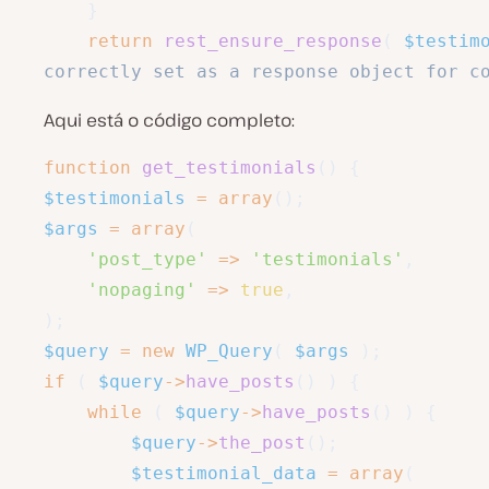
}
return
rest_ensure_response
(
$testim
correctly set as a response object for c
Aqui está o código completo:
function
get_testimonials
(
)
{
$testimonials
=
array
(
)
;
$args
=
array
(
'post_type'
=>
'testimonials'
,
'nopaging'
=>
true
,
)
;
$query
=
new
WP_Query
(
$args
)
;
if
(
$query
->
have_posts
(
)
)
{
while
(
$query
->
have_posts
(
)
)
{
$query
->
the_post
(
)
;
$testimonial_data
=
array
(