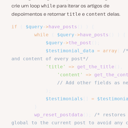
crie um loop
para iterar os artigos de
while
depoimentos e retornar
e
delas.
title
content
if
(
$query
->
have_posts
(
)
)
{
while
(
$query
->
have_posts
(
)
)
{
$query
->
the_post
(
)
;
$testimonial_data
=
array
(
/
and content of every post*/
'title'
=>
get_the_title
(
)
,
'content'
=>
get_the_con
// Add other fields as n
)
;
$testimonials
[
]
=
$testimoni
}
wp_reset_postdata
(
)
;
/* restores 
global to the current post to avoid any 