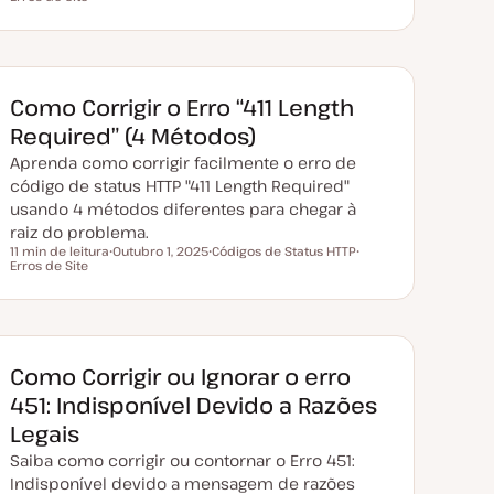
a
ó
ó
t
p
p
a
i
i
d
c
c
e
o
o
a
t
Como Corrigir o Erro “411 Length
u
a
Required” (4 Métodos)
l
i
Aprenda como corrigir facilmente o erro de
z
a
código de status HTTP "411 Length Required"
ç
usando 4 métodos diferentes para chegar à
ã
o
raiz do problema.
11 min de leitura
Outubro 1, 2025
Códigos de Status HTTP
Tempo de leitura
Erros de Site
D
T
T
a
ó
ó
t
p
p
a
i
i
d
c
c
e
o
o
a
t
Como Corrigir ou Ignorar o erro
u
a
451: Indisponível Devido a Razões
l
i
Legais
z
a
Saiba como corrigir ou contornar o Erro 451:
ç
ã
Indisponível devido a mensagem de razões