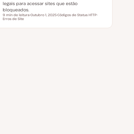
o
legais para acessar sites que estão
bloqueados.
9 min de leitura
Outubro 1, 2025
Códigos de Status HTTP
Tempo de leitura
Erros de Site
D
T
T
a
ó
ó
t
p
p
a
i
i
d
c
c
e
o
o
a
t
u
a
l
i
z
a
ç
ã
o