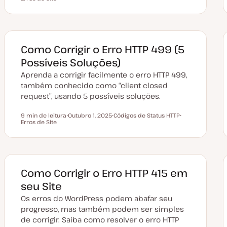
a
ó
ó
t
p
p
a
i
i
d
c
c
e
o
o
a
t
Como Corrigir o Erro HTTP 499 (5
u
a
Possíveis Soluções)
l
i
Aprenda a corrigir facilmente o erro HTTP 499,
z
a
também conhecido como “client closed
ç
request”, usando 5 possíveis soluções.
ã
o
9 min de leitura
Outubro 1, 2025
Códigos de Status HTTP
Tempo de leitura
Erros de Site
D
T
T
a
ó
ó
t
p
p
a
i
i
d
c
c
e
o
o
a
t
Como Corrigir o Erro HTTP 415 em
u
a
seu Site
l
i
Os erros do WordPress podem abafar seu
z
a
progresso, mas também podem ser simples
ç
de corrigir. Saiba como resolver o erro HTTP
ã