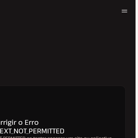
Nave
Testar gratuitamente
rigir o Erro
TEXT_NOT_PERMITTED