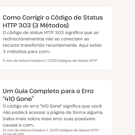
Como Corrigir o Código de Status
HTTP 303 (3 Métodos)
O código de status HTTP 303 significa que os
redirecionamentos não se conectam ao
recurso transferido recentemente. Aqui estão
3 métodos para corri…
11 min de leitura
Outubro 1, 2025
Códigos de Status HTTP
Tempo de leitura
D
T
a
ó
t
p
a
i
d
c
e
o
a
Um Guia Completo para o Erro
t
u
“410 Gone”
a
l
O código de erro "410 Gone" significa que você
i
z
não poderá acessar a página de forma alguma.
a
Saiba mais sobre esse erro, suas possíveis
ç
ã
causas e com…
o
13 min de leitura
Outubro 1, 2025
Códigos de Status HTTP
Tempo de leitura
Erros de Site
D
T
T