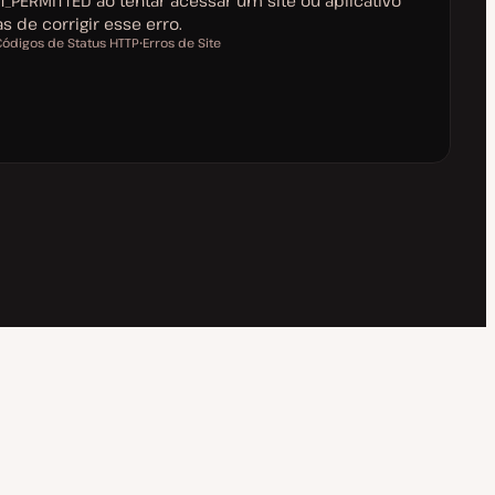
T_PERMITTED ao tentar acessar um site ou aplicativo
 de corrigir esse erro.
Códigos de Status HTTP
Erros de Site
T
ó
p
i
c
o