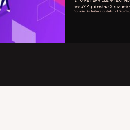
Erro NET::ERR_CLEARTEXT_NO
web? Aqui estão 3 maneiras
10 min de leitura
Outubro 1, 2025
Tempo de leitura
D
T
a
ó
t
p
a
i
d
c
e
o
a
t
u
a
l
i
z
a
ç
ã
o