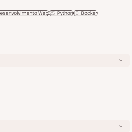
Desenvolvimento Web
25
Python
18
Docker