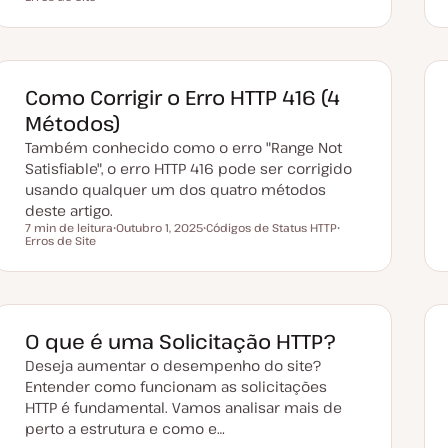
a
ó
ó
t
p
p
a
i
i
d
c
c
e
o
o
a
t
Como Corrigir o Erro HTTP 416 (4
u
a
Métodos)
l
i
Também conhecido como o erro "Range Not
z
a
Satisfiable", o erro HTTP 416 pode ser corrigido
ç
usando qualquer um dos quatro métodos
ã
o
deste artigo.
7 min de leitura
Outubro 1, 2025
Códigos de Status HTTP
Tempo de leitura
Erros de Site
D
T
T
a
ó
ó
t
p
p
a
i
i
d
c
c
e
o
o
a
t
O que é uma Solicitação HTTP?
u
a
Deseja aumentar o desempenho do site?
l
i
Entender como funcionam as solicitações
z
HTTP é fundamental. Vamos analisar mais de
a
ç
perto a estrutura e como e…
ã