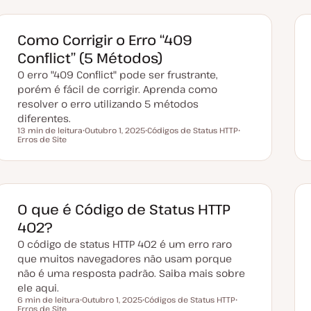
Como Corrigir o Erro “409
Conflict” (5 Métodos)
O erro "409 Conflict" pode ser frustrante,
porém é fácil de corrigir. Aprenda como
resolver o erro utilizando 5 métodos
diferentes.
13 min de leitura
Outubro 1, 2025
Códigos de Status HTTP
Tempo de leitura
Erros de Site
D
T
T
a
ó
ó
t
p
p
a
i
i
d
c
c
e
o
o
a
t
O que é Código de Status HTTP
u
a
402?
l
i
O código de status HTTP 402 é um erro raro
z
a
que muitos navegadores não usam porque
ç
não é uma resposta padrão. Saiba mais sobre
ã
o
ele aqui.
6 min de leitura
Outubro 1, 2025
Códigos de Status HTTP
Tempo de leitura
Erros de Site
D
T
T