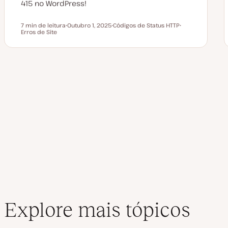
o
415 no WordPress!
7 min de leitura
Outubro 1, 2025
Códigos de Status HTTP
Tempo de leitura
Erros de Site
D
T
T
a
ó
ó
t
p
p
a
i
i
d
c
c
e
o
o
a
Paginação
t
u
a
dos
l
i
z
a
conteúdos
ç
ã
o
Explore mais tópicos