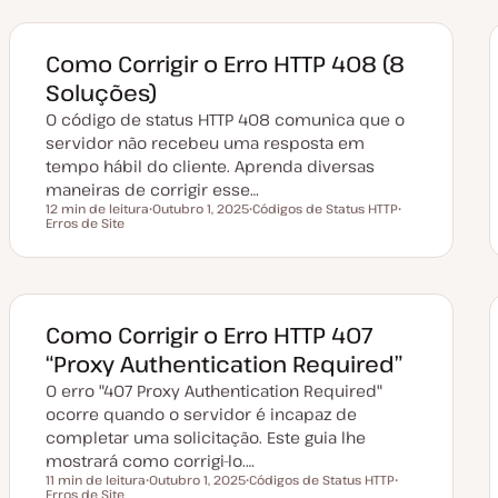
Como Corrigir o Erro HTTP 408 (8
Soluções)
O código de status HTTP 408 comunica que o
servidor não recebeu uma resposta em
tempo hábil do cliente. Aprenda diversas
maneiras de corrigir esse…
12 min de leitura
Outubro 1, 2025
Códigos de Status HTTP
Tempo de leitura
Erros de Site
D
T
T
a
ó
ó
t
p
p
a
i
i
d
c
c
e
o
o
a
t
Como Corrigir o Erro HTTP 407
u
a
“Proxy Authentication Required”
l
i
O erro "407 Proxy Authentication Required"
z
a
ocorre quando o servidor é incapaz de
ç
completar uma solicitação. Este guia lhe
ã
o
mostrará como corrigi-lo.…
11 min de leitura
Outubro 1, 2025
Códigos de Status HTTP
Tempo de leitura
Erros de Site
D
T
T