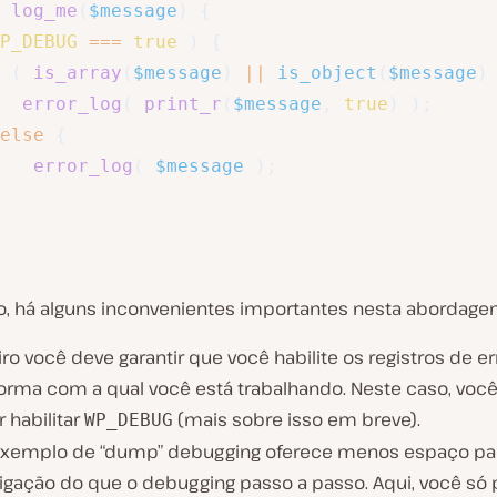
log_me
(
$message
)
{
P_DEBUG
===
true
)
{
(
is_array
(
$message
)
||
is_object
(
$message
)
error_log
(
print_r
(
$message
,
true
)
)
;
else
{
error_log
(
$message
)
;
o, há alguns inconvenientes importantes nesta abordage
ro você deve garantir que você habilite os registros de er
forma com a qual você está trabalhando. Neste caso, você
 habilitar
(mais sobre isso em breve).
WP_DEBUG
exemplo de “dump” debugging oferece menos espaço pa
tigação do que o debugging passo a passo. Aqui, você só