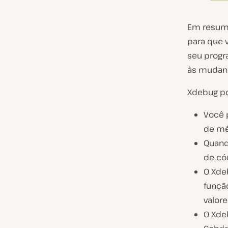
Em resumo
para que 
seu progra
às mudanç
Xdebug po
Você 
de mét
Quand
de có
O Xdeb
função
valore
O Xde