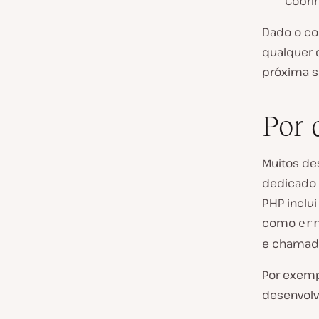
Cobri
Dado o co
qualquer 
próxima s
Por 
Muitos de
dedicado q
PHP inclu
como
er
e chamada
Por exemp
desenvolv