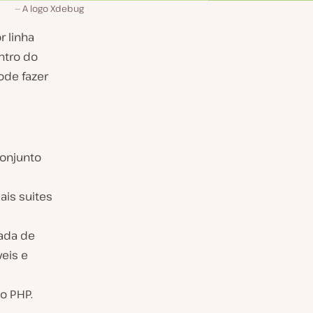
A logo Xdebug
r linha
ntro do
ode fazer
onjunto
ais suites
mada de
veis e
o PHP.