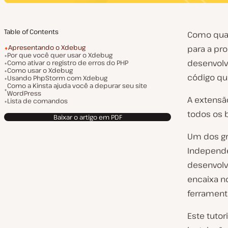
Table of Contents
Como qual
Apresentando o Xdebug
para a pr
Por que você quer usar o Xdebug
desenvolv
Como ativar o registro de erros do PHP
Como usar o Xdebug
código qu
Usando PhpStorm com Xdebug
Como a Kinsta ajuda você a depurar seu site
WordPress
A extensã
Lista de comandos
todos os 
Baixar o artigo em PDF
Um dos gr
Independe
desenvolv
encaixa no
ferrament
Este tutor