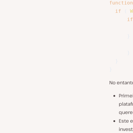
function
if
(
W
if
}
}
}
}
No entant
Primei
plata
querer
Este 
inves