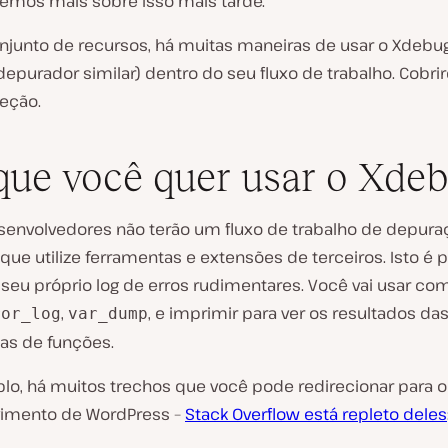
remos mais sobre isso mais tarde.
njunto de recursos, há muitas maneiras de usar o Xdebug
depurador similar) dentro do seu fluxo de trabalho. Cobr
eção.
que você quer usar o Xde
senvolvedores não terão um fluxo de trabalho de depura
ue utilize ferramentas e extensões de terceiros. Isto é 
i seu próprio log de erros rudimentares. Você vai usar c
,
, e imprimir para ver os resultados das
ror_log
var_dump
s de funções.
lo, há muitos trechos que você pode redirecionar para o
imento de WordPress –
Stack Overflow está repleto deles