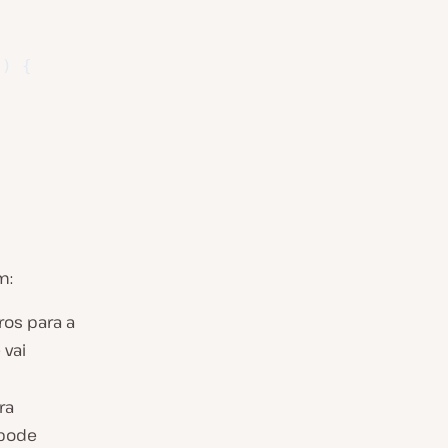
)
{
m:
ros para a
 vai
ra
 pode