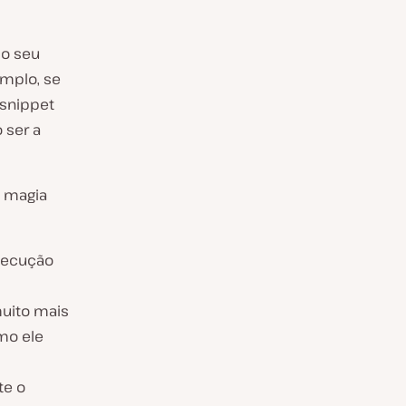
 o seu
emplo, se
 snippet
 ser a
a magia
execução
muito mais
mo ele
te o