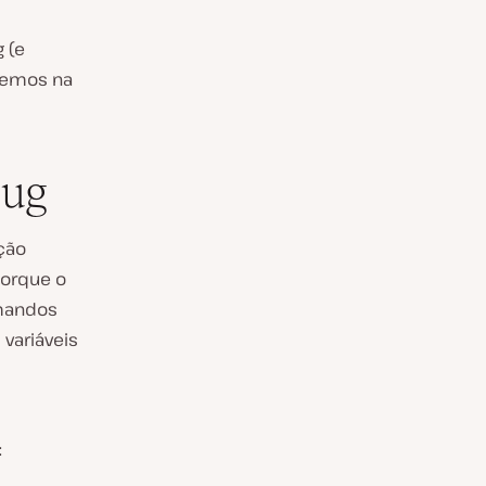
 (e
iremos na
bug
ção
porque o
omandos
 variáveis
: