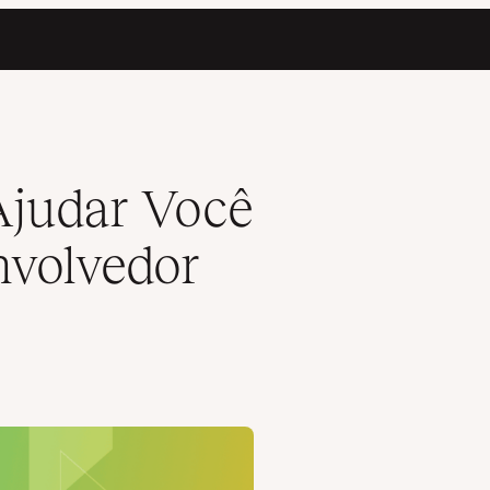
WordPress Melhor
judar Você
nvolvedor