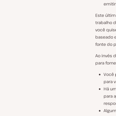
emitir
Este últi
trabalho d
você quis
baseado em
fonte do 
Ao invés 
para forn
Você 
para 
Há um
para 
respo
Algum