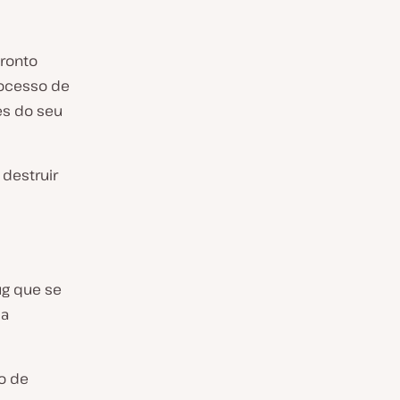
pronto
rocesso de
es do seu
destruir
ug que se
 a
so de