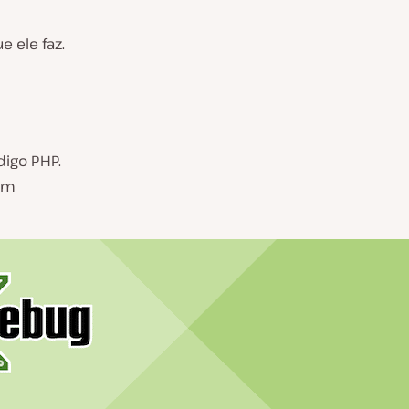
 ele faz.
igo PHP.
 um