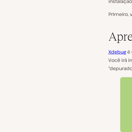
instalação
Primeiro, 
Apr
Xdebug
é 
Você irá i
“depurado