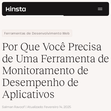
Nave
Kinsta®
Pesquisar
Plataforma
Soluções
Login
Testar gratuitamente
Home
Centro de Recursos
Blog
Por Que Você Precisa de Uma Ferramenta de Monitoramento de
Ferramentas de Desenvolvimento Web
Preços
Recursos
Por Que Você Precisa
Contato
de Uma Ferramenta de
Monitoramento de
Desempenho de
Aplicativos
Autor
Salman Ravoof
Atualizado
Fevereiro 14, 2025