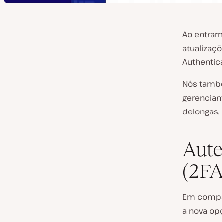
Ao entrar
atualizaç
Authentic
Nós també
gerenciam
delongas,
Aute
(2FA
Em compar
a nova op