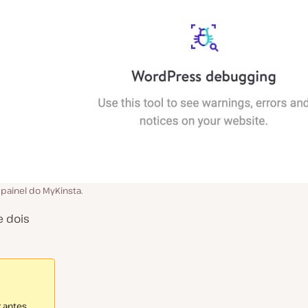
 painel do MyKinsta.
e dois
r antes