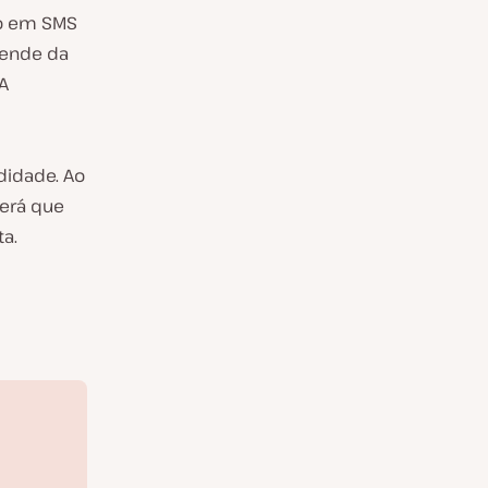
do em SMS
pende da
A
idade. Ao
terá que
a.