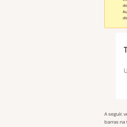
de
Au
di
A seguir, 
barras na