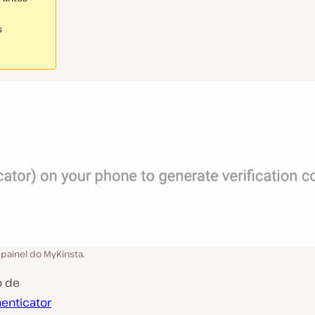
s
painel do MyKinsta.
o de
enticator