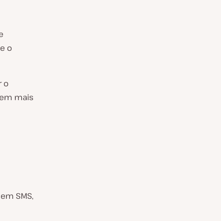
e
e o
r o
Sem mais
 em SMS,