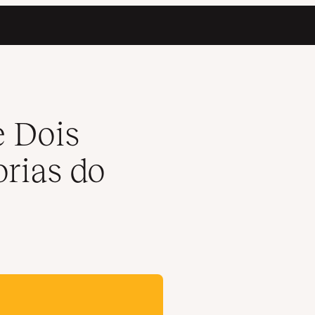
a
e Dois
orias do