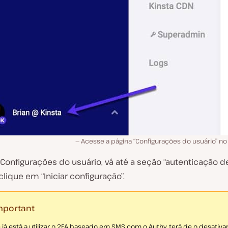
Acesse a página “Configurações do usuário” no
Configurações do usuário, vá até a seção “autenticação d
 clique em “Iniciar configuração”.
mportant
 já está a utilizar o 2FA baseado em SMS com o Authy, terá de o desativa