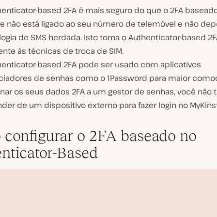
henticator-based 2FA é mais seguro do que o 2FA basea
e não está ligado ao seu número de telemóvel e não de
ogia de SMS herdada. Isto torna o Authenticator-based 2F
ente às técnicas de troca de SIM.
henticator-based 2FA pode ser usado com aplicativos
ciadores de senhas como o 1Password para maior comod
onar os seus dados 2FA a um gestor de senhas, você não 
er de um dispositivo externo para fazer login no MyKinst
configurar o 2FA baseado no
nticator-Based