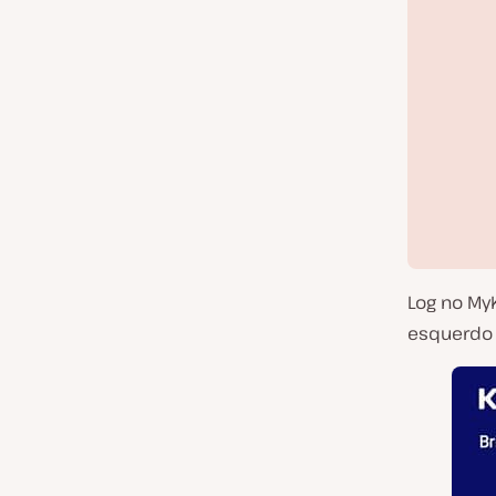
Log no My
esquerdo e