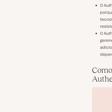
O Aut
porqu
tecnol
resist
O Aut
geren
adici
depend
Como 
Authe