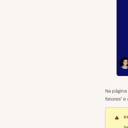
Na página 
fatores” e
I
Se