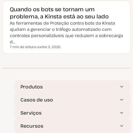
d
e
Quando os bots se tornam um
a
problema, a Kinsta está ao seu lado
t
u
As ferramentas de Proteção contra bots da Kinsta
a
l
ajudam a gerenciar o tráfego automatizado com
i
z
controles personalizáveis que reduzem a sobrecarga
a
d…
ç
ã
7 min de leitura
Junho 3, 2026
Tempo de leitura
o
D
a
t
a
d
e
a
t
u
a
Produtos
l
i
z
Casos de uso
a
ç
ã
Serviços
o
Recursos