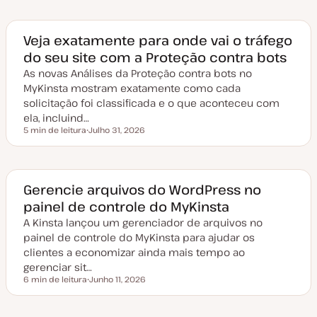
Veja exatamente para onde vai o tráfego
do seu site com a Proteção contra bots
As novas Análises da Proteção contra bots no
MyKinsta mostram exatamente como cada
solicitação foi classificada e o que aconteceu com
ela, incluind…
5 min de leitura
Julho 31, 2026
Tempo de leitura
D
a
t
a
d
e
Gerencie arquivos do WordPress no
a
painel de controle do MyKinsta
t
u
A Kinsta lançou um gerenciador de arquivos no
a
l
painel de controle do MyKinsta para ajudar os
i
z
clientes a economizar ainda mais tempo ao
a
gerenciar sit…
ç
ã
6 min de leitura
Junho 11, 2026
Tempo de leitura
o
D
a
t
a