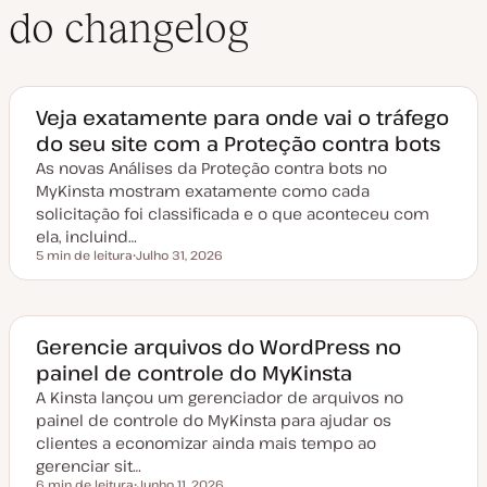
do changelog
Veja exatamente para onde vai o tráfego
do seu site com a Proteção contra bots
As novas Análises da Proteção contra bots no
MyKinsta mostram exatamente como cada
solicitação foi classificada e o que aconteceu com
ela, incluind…
5 min de leitura
Julho 31, 2026
Tempo de leitura
D
a
t
a
d
e
Gerencie arquivos do WordPress no
a
painel de controle do MyKinsta
t
u
A Kinsta lançou um gerenciador de arquivos no
a
l
painel de controle do MyKinsta para ajudar os
i
z
clientes a economizar ainda mais tempo ao
a
gerenciar sit…
ç
ã
6 min de leitura
Junho 11, 2026