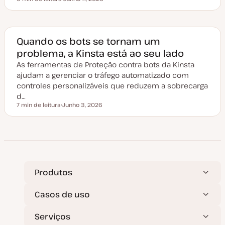
Tempo de leitura
o
D
a
t
a
d
e
Quando os bots se tornam um
a
problema, a Kinsta está ao seu lado
t
u
As ferramentas de Proteção contra bots da Kinsta
a
l
ajudam a gerenciar o tráfego automatizado com
i
z
controles personalizáveis que reduzem a sobrecarga
a
d…
ç
ã
7 min de leitura
Junho 3, 2026
Tempo de leitura
o
D
a
t
a
d
e
a
t
u
a
Produtos
l
i
z
Casos de uso
a
ç
ã
Serviços
o