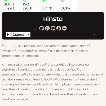
SOC 2
ISO
Type II
27001
GDPR
CCPA
Kinsta
Kinsta
Kinsta
Kinsta
Kinsta
Trocar
em
no
no
no
no
o
GitHub
X
YouTube
Facebook
LinkedIn
© 2013 - 2026 Kinsta Inc. Todos os direitos reservados.
Kinsta®‚
idioma
MyKinsta®‚ DevKinsta®‚ e Sevalla® são marcas registradas de
propriedade da Kinsta Inc.
A marca registrada WordPress® é propriedade intelectual da
WordPress Foundation, e as marcas registradas Woo® e
WooCommerce® são propriedade intelectual da WooCommerce, Inc. O
uso dos nomes WordPress®, Woo® e WooCommerce® neste site é
apenas para fins de identificação e não implica em um endosso pela
WordPress Foundation ou WooCommerce, Inc. A Kinsta não é
endossada, de propriedade ou afiliada à WordPress Foundation ou
WooCommerce, Inc.