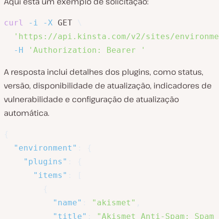
Aqui está um exemplo de solicitação:
curl
-i
-X
 GET 
\
'https://api.kinsta.com/v2/sites/environme
-H
'Authorization: Bearer '
A resposta inclui detalhes dos plugins, como status,
versão, disponibilidade de atualização, indicadores de
vulnerabilidade e configuração de atualização
automática.
{
"environment"
:
{
"plugins"
:
{
"items"
:
[
{
"name"
:
"akismet"
,
"title"
:
"Akismet Anti-Spam: Spam 