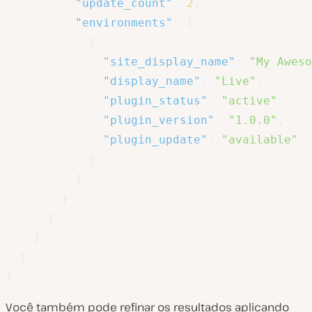
"update_count"
:
2
,
"environments"
:
[
{
"site_display_name"
:
"My Aweso
"display_name"
:
"Live"
,
"plugin_status"
:
"active"
,
"plugin_version"
:
"1.0.0"
,
"plugin_update"
:
"available"
}
]
}
]
}
}
}
Você também pode refinar os resultados aplicando