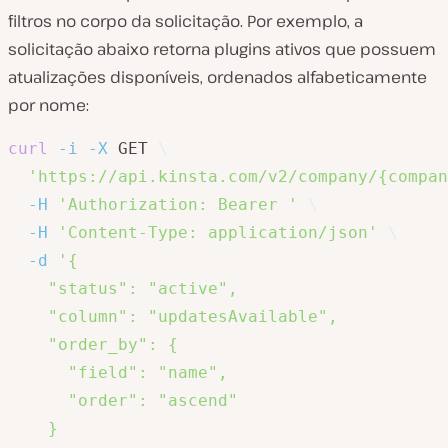
filtros no corpo da solicitação. Por exemplo, a
solicitação abaixo retorna plugins ativos que possuem
atualizações disponíveis, ordenados alfabeticamente
por nome:
curl
-i
-X
 GET 
\
'https://api.kinsta.com/v2/company/{compan
-H
'Authorization: Bearer '
\
-H
'Content-Type: application/json'
\
-d
'{

    "status": "active",

    "column": "updatesAvailable",

    "order_by": {

      "field": "name",

      "order": "ascend"

    }
