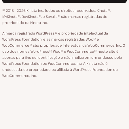
em
no
no
no
no
o
GitHub
X
YouTube
Facebook
LinkedIn
© 2013 - 2026 Kinsta Inc. Todos os direitos reservados.
Kinsta®‚
idioma
MyKinsta®‚ DevKinsta®‚ e Sevalla® são marcas registradas de
propriedade da Kinsta Inc.
A marca registrada WordPress® é propriedade intelectual da
WordPress Foundation, e as marcas registradas Woo® e
WooCommerce® são propriedade intelectual da WooCommerce, Inc. O
uso dos nomes WordPress®, Woo® e WooCommerce® neste site é
apenas para fins de identificação e não implica em um endosso pela
WordPress Foundation ou WooCommerce, Inc. A Kinsta não é
endossada, de propriedade ou afiliada à WordPress Foundation ou
WooCommerce, Inc.