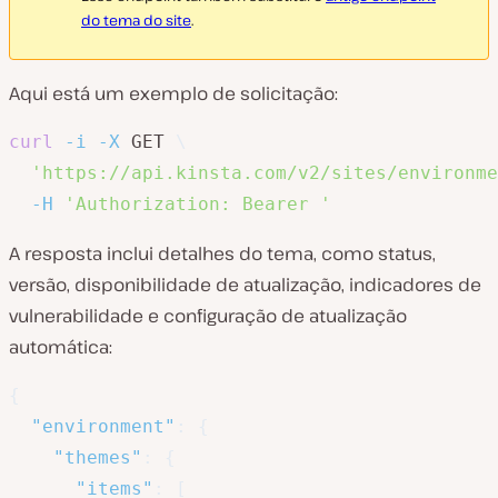
do tema do site
.
Aqui está um exemplo de solicitação:
curl
-i
-X
 GET 
\
'https://api.kinsta.com/v2/sites/environme
-H
'Authorization: Bearer '
A resposta inclui detalhes do tema, como status,
versão, disponibilidade de atualização, indicadores de
vulnerabilidade e configuração de atualização
automática:
{
"environment"
:
{
"themes"
:
{
"items"
:
[