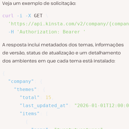
Veja um exemplo de solicitação:
curl
-i
-X
 GET 
\
'https://api.kinsta.com/v2/company/{compan
-H
'Authorization: Bearer '
A resposta inclui metadados dos temas, informações
de versão, status de atualização e um detalhamento
dos ambientes em que cada tema está instalado:
{
"company"
:
{
"themes"
:
{
"total"
:
15
,
"last_updated_at"
:
"2026-01-01T12:00:0
"items"
:
[
{