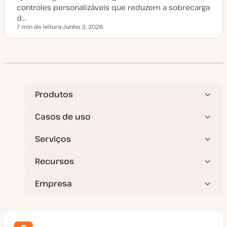
z
controles personalizáveis que reduzem a sobrecarga
a
d…
ç
ã
7 min de leitura
Junho 3, 2026
Tempo de leitura
o
D
a
t
a
d
e
a
t
u
a
Produtos
l
i
z
Casos de uso
a
ç
ã
Serviços
o
Recursos
Empresa