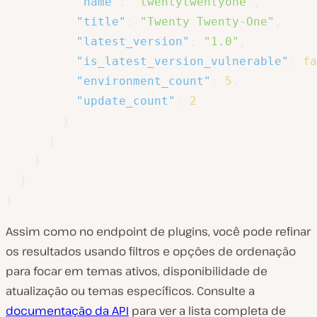
"name"
:
"twentytwentyone"
,
"title"
:
"Twenty Twenty-One"
,
"latest_version"
:
"1.0"
,
"is_latest_version_vulnerable"
:
fa
"environment_count"
:
5
,
"update_count"
:
2
}
]
}
}
}
Assim como no endpoint de plugins, você pode refinar
os resultados usando filtros e opções de ordenação
para focar em temas ativos, disponibilidade de
atualização ou temas específicos. Consulte a
documentação da API
para ver a lista completa de