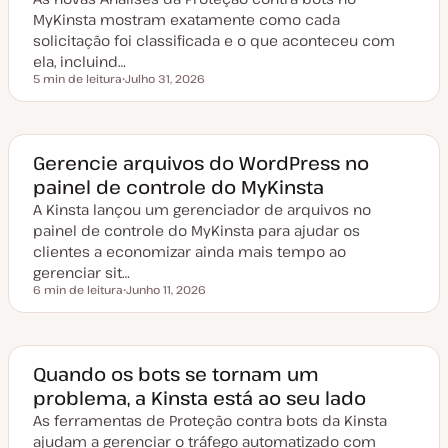
MyKinsta mostram exatamente como cada
solicitação foi classificada e o que aconteceu com
ela, incluind…
5 min de leitura
Julho 31, 2026
Tempo de leitura
D
a
t
a
d
e
Gerencie arquivos do WordPress no
a
painel de controle do MyKinsta
t
u
A Kinsta lançou um gerenciador de arquivos no
a
l
painel de controle do MyKinsta para ajudar os
i
z
clientes a economizar ainda mais tempo ao
a
gerenciar sit…
ç
ã
6 min de leitura
Junho 11, 2026
Tempo de leitura
o
D
a
t
a
d
e
Quando os bots se tornam um
a
problema, a Kinsta está ao seu lado
t
u
As ferramentas de Proteção contra bots da Kinsta
a
l
ajudam a gerenciar o tráfego automatizado com
i