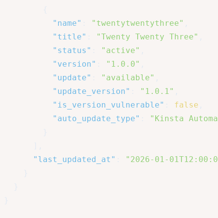
{
"name"
:
"twentytwentythree"
,
"title"
:
"Twenty Twenty Three"
,
"status"
:
"active"
,
"version"
:
"1.0.0"
,
"update"
:
"available"
,
"update_version"
:
"1.0.1"
,
"is_version_vulnerable"
:
false
,
"auto_update_type"
:
"Kinsta Automa
}
]
,
"last_updated_at"
:
"2026-01-01T12:00:0
}
}
}