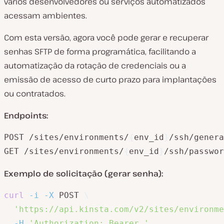
vários desenvolvedores ou serviços automatizados
acessam ambientes.
Com esta versão, agora você pode gerar e recuperar
senhas SFTP de forma programática, facilitando a
automatização da rotação de credenciais ou a
emissão de acesso de curto prazo para implantações
ou contratados.
Endpoints:
POST /sites/environments/
{
env_id
}
/ssh/genera
GET /sites/environments/
{
env_id
}
/ssh/passwor
Exemplo de solicitação (gerar senha):
curl
-i
-X
 POST 
\
'https://api.kinsta.com/v2/sites/environme
-H
'Authorization: Bearer '