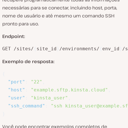
necessárias para se conectar, incluindo host, porta,
nome de usuário e até mesmo um comando SSH
pronto para uso.
Endpoint:
GET /sites/
{
site_id
}
/environments/
{
env_id
}
/s
Exemplo de resposta:
{
"port"
:
"22"
,
"host"
:
"example.sftp.kinsta.cloud"
,
"user"
:
"kinsta_user"
,
"ssh_command"
:
"ssh kinsta_user@example.s
}
Você pode encontrar exemplos completos de