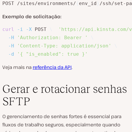
POST /sites/environments/
{
env_id
}
/ssh/set-pa
Exemplo de solicitação:
curl
-i
-X
 POST 
\
'https://api.kinsta.com/v
-H
'Authorization: Bearer '
\
-H
'Content-Type: application/json'
\
-d
'{ "is_enabled": true }'
Veja mais na
referência da API
.
Gerar e rotacionar senhas
SFTP
O gerenciamento de senhas fortes é essencial para
fluxos de trabalho seguros, especialmente quando