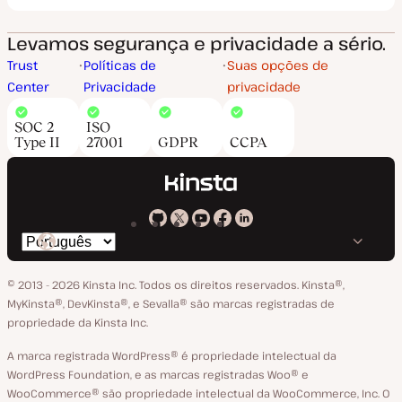
Levamos segurança e privacidade a sério.
Trust
Políticas de
Suas opções de
Center
Privacidade
privacidade
SOC 2
ISO
Type II
27001
GDPR
CCPA
Kinsta
Kinsta
Kinsta
Kinsta
Kinsta
Trocar
em
no
no
no
no
o
GitHub
X
YouTube
Facebook
LinkedIn
© 2013 - 2026 Kinsta Inc. Todos os direitos reservados.
Kinsta®‚
idioma
MyKinsta®‚ DevKinsta®‚ e Sevalla® são marcas registradas de
propriedade da Kinsta Inc.
A marca registrada WordPress® é propriedade intelectual da
WordPress Foundation, e as marcas registradas Woo® e
WooCommerce® são propriedade intelectual da WooCommerce, Inc. O