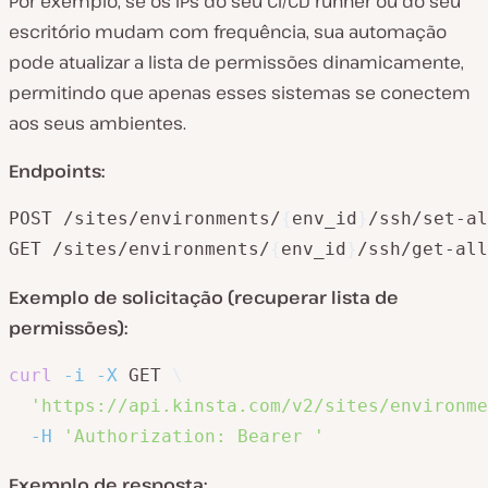
Por exemplo, se os IPs do seu CI/CD runner ou do seu
escritório mudam com frequência, sua automação
pode atualizar a lista de permissões dinamicamente,
permitindo que apenas esses sistemas se conectem
aos seus ambientes.
Endpoints:
POST /sites/environments/
{
env_id
}
/ssh/set-al
GET /sites/environments/
{
env_id
}
/ssh/get-all
Exemplo de solicitação (recuperar lista de
permissões):
curl
-i
-X
 GET 
\
'https://api.kinsta.com/v2/sites/environme
-H
'Authorization: Bearer '
Exemplo de resposta: