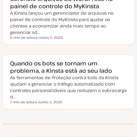
a
painel de controle do MyKinsta
t
u
A Kinsta lançou um gerenciador de arquivos no
a
l
painel de controle do MyKinsta para ajudar os
i
z
clientes a economizar ainda mais tempo ao
a
gerenciar sit…
ç
ã
6 min de leitura
Junho 11, 2026
Tempo de leitura
o
D
a
t
a
d
e
Quando os bots se tornam um
a
problema, a Kinsta está ao seu lado
t
u
As ferramentas de Proteção contra bots da Kinsta
a
l
ajudam a gerenciar o tráfego automatizado com
i
z
controles personalizáveis que reduzem a sobrecarga
a
d…
ç
ã
7 min de leitura
Junho 3, 2026
Tempo de leitura
o
D
a
t
a
d
e
a
t