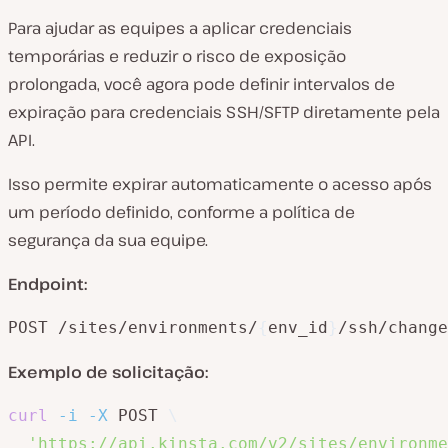
Para ajudar as equipes a aplicar credenciais
temporárias e reduzir o risco de exposição
prolongada, você agora pode definir intervalos de
expiração para credenciais SSH/SFTP diretamente pela
API.
Isso permite expirar automaticamente o acesso após
um período definido, conforme a política de
segurança da sua equipe.
Endpoint:
POST /sites/environments/
{
env_id
}
/ssh/change
Exemplo de solicitação:
curl
-i
-X
 POST 
\
'https://api.kinsta.com/v2/sites/environme