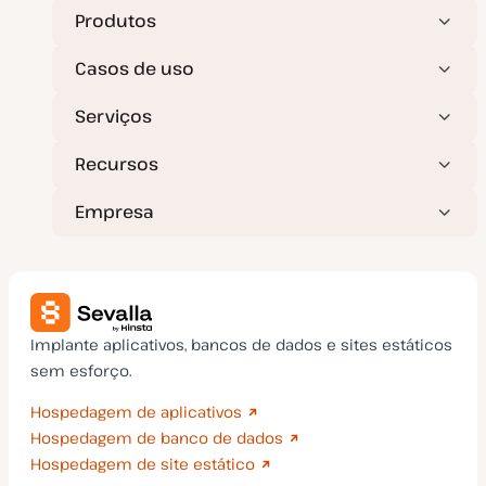
u
a
Produtos
l
i
z
Casos de uso
a
ç
ã
Serviços
o
Recursos
Empresa
Implante aplicativos, bancos de dados e sites estáticos
sem esforço.
Hospedagem de aplicativos
Hospedagem de banco de dados
Hospedagem de site estático