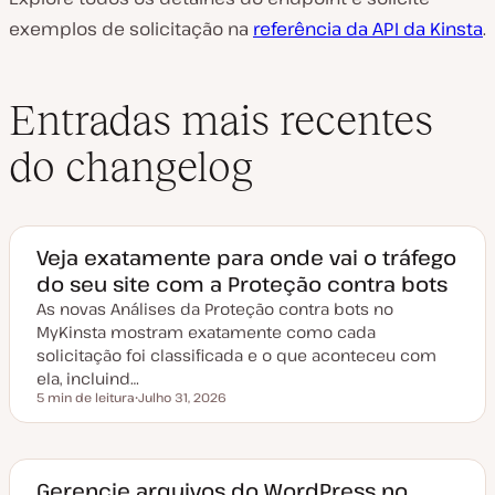
exemplos de solicitação na
referência da API da Kinsta
.
Entradas mais recentes
do changelog
Veja exatamente para onde vai o tráfego
do seu site com a Proteção contra bots
As novas Análises da Proteção contra bots no
MyKinsta mostram exatamente como cada
solicitação foi classificada e o que aconteceu com
ela, incluind…
5 min de leitura
Julho 31, 2026
Tempo de leitura
D
a
t
a
d
e
Gerencie arquivos do WordPress no