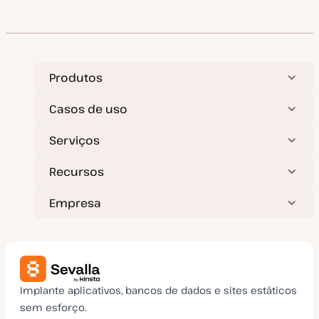
a
t
a
d
e
a
t
u
a
Produtos
l
i
z
Casos de uso
a
ç
ã
Serviços
o
Recursos
Empresa
Implante aplicativos, bancos de dados e sites estáticos
sem esforço.