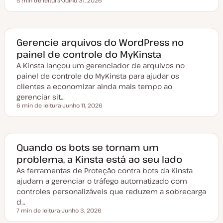
5 min de leitura
Julho 31, 2026
Tempo de leitura
D
a
t
a
d
e
Gerencie arquivos do WordPress no
a
painel de controle do MyKinsta
t
u
A Kinsta lançou um gerenciador de arquivos no
a
l
painel de controle do MyKinsta para ajudar os
i
z
clientes a economizar ainda mais tempo ao
a
gerenciar sit…
ç
ã
6 min de leitura
Junho 11, 2026
Tempo de leitura
o
D
a
t
a
d
e
Quando os bots se tornam um
a
problema, a Kinsta está ao seu lado
t
u
As ferramentas de Proteção contra bots da Kinsta
a
l
ajudam a gerenciar o tráfego automatizado com
i
z
controles personalizáveis que reduzem a sobrecarga
a
d…
ç
ã
7 min de leitura
Junho 3, 2026
Tempo de leitura
o
D