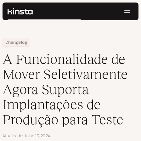
Nave
Kinsta®
Pesquisar
Plataforma
Soluções
Login
Testar gratuitamente
Home
A Funcionalidade de Mover Seletivamente Agora Suporta Implan
Changelog
Preços
Recursos
A Funcionalidade de
Contato
Mover Seletivamente
Agora Suporta
Implantações de
Produção para Teste
Atualizado
Julho 15, 2024