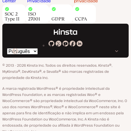
Center
Privacidade
privacidade
SOC 2
ISO
Type II
27001
GDPR
CCPA
Kinsta
Kinsta
Kinsta
Kinsta
Kinsta
Trocar
em
no
no
no
no
o
GitHub
X
YouTube
Facebook
LinkedIn
© 2013 - 2026 Kinsta Inc. Todos os direitos reservados.
Kinsta®‚
idioma
MyKinsta®‚ DevKinsta®‚ e Sevalla® são marcas registradas de
propriedade da Kinsta Inc.
A marca registrada WordPress® é propriedade intelectual da
WordPress Foundation, e as marcas registradas Woo® e
WooCommerce® são propriedade intelectual da WooCommerce, Inc. O
uso dos nomes WordPress®, Woo® e WooCommerce® neste site é
apenas para fins de identificação e não implica em um endosso pela
WordPress Foundation ou WooCommerce, Inc. A Kinsta não é
endossada, de propriedade ou afiliada à WordPress Foundation ou