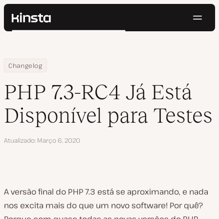
Nave
Kinsta®
Pesquisar
Plataforma
Soluções
Login
Testar gratuitamente
Home
PHP 7.3-RC4 Já Está Disponível para Testes
Changelog
Preços
Recursos
PHP 7.3-RC4 Já Está
Contato
Disponível para Testes
Atualizado
Março 6, 2020
A versão final do PHP 7.3 está se aproximando, e nada
nos excita mais do que um novo software! Por quê?