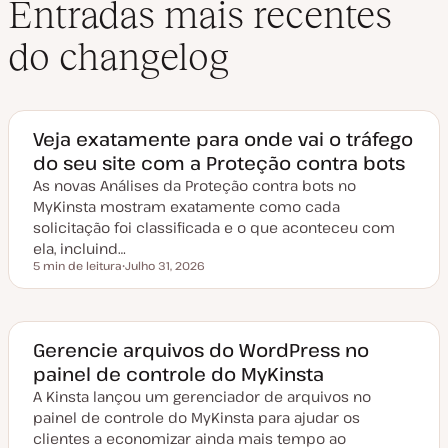
Entradas mais recentes
do changelog
Veja exatamente para onde vai o tráfego
do seu site com a Proteção contra bots
As novas Análises da Proteção contra bots no
MyKinsta mostram exatamente como cada
solicitação foi classificada e o que aconteceu com
ela, incluind…
5 min de leitura
Julho 31, 2026
Tempo de leitura
D
a
t
a
d
e
Gerencie arquivos do WordPress no
a
painel de controle do MyKinsta
t
u
A Kinsta lançou um gerenciador de arquivos no
a
l
painel de controle do MyKinsta para ajudar os
i
z
clientes a economizar ainda mais tempo ao
a