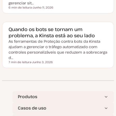
gerenciar sit…
ç
ã
6 min de leitura
Junho 11, 2026
Tempo de leitura
o
D
a
t
a
d
e
Quando os bots se tornam um
a
problema, a Kinsta está ao seu lado
t
u
As ferramentas de Proteção contra bots da Kinsta
a
l
ajudam a gerenciar o tráfego automatizado com
i
z
controles personalizáveis que reduzem a sobrecarga
a
d…
ç
ã
7 min de leitura
Junho 3, 2026
Tempo de leitura
o
D
a
t
a
d
e
a
t
u
a
Produtos
l
i
z
Casos de uso
a
ç
ã