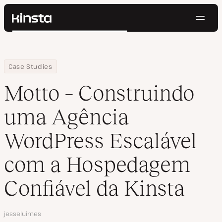
Nave
Kinsta®
Pesquisar
Plataforma
Soluções
Login
Testar gratuitamente
Home
Empresa
Motto – Construindo uma Agência WordPress Escalável com a Ho
Case Studies
Preços
Recursos
Motto – Construindo
Contato
uma Agência
WordPress Escalável
com a Hospedagem
Confiável da Kinsta
Autor
jesseluimes