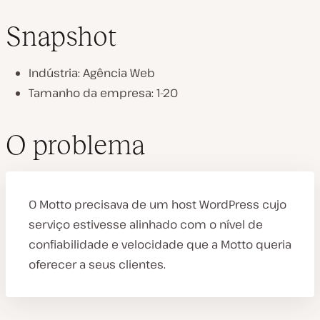
Snapshot
Indústria: Agência Web
R
Tamanho da empresa: 1-20
e
p
r
o
O problema
d
u
z
i
r
v
O Motto precisava de um host WordPress cujo
í
d
serviço estivesse alinhado com o nível de
e
o
confiabilidade e velocidade que a Motto queria
oferecer a seus clientes.