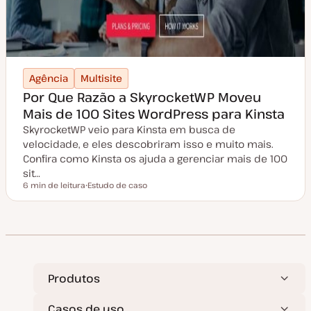
Agência
Multisite
Por Que Razão a SkyrocketWP Moveu
Mais de 100 Sites WordPress para Kinsta
SkyrocketWP veio para Kinsta em busca de
velocidade, e eles descobriram isso e muito mais.
Confira como Kinsta os ajuda a gerenciar mais de 100
sit…
6 min de leitura
Estudo de caso
Tempo de leitura
T
i
p
o
d
e
a
r
t
i
Produtos
g
o
Casos de uso