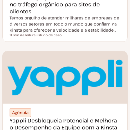
no tráfego orgânico para sites de
clientes
Temos orgulho de atender milhares de empresas de
diversos setores em todo o mundo que confiam na
Kinsta para oferecer a velocidade e a estabilidade…
11 min de leitura
Estudo de caso
Tempo de leitura
T
i
p
o
d
e
a
r
t
i
g
o
Agência
Yappli Desbloqueia Potencial e Melhora
o Desempenho da Equipe com a Kinsta