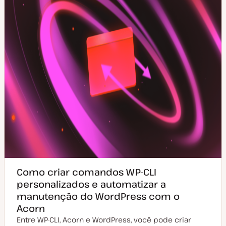
z
a
ç
ã
o
Como criar comandos WP-CLI
personalizados e automatizar a
manutenção do WordPress com o
Acorn
Entre WP-CLI, Acorn e WordPress, você pode criar