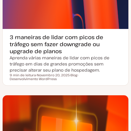
3 maneiras de lidar com picos de
tráfego sem fazer downgrade ou
upgrade de planos
Aprenda várias maneiras de lidar com picos de
tráfego em dias de grandes promoções sem
precisar alterar seu plano de hospedagem.
9 min de leitura
Novembro 20, 2025
Blog
Tempo de leitura
Desenvolvimento WordPress
D
T
T
a
i
ó
t
p
p
a
o
i
d
d
c
e
e
o
a
a
t
r
u
t
a
i
l
g
i
o
z
a