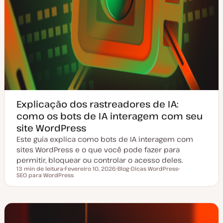
Explicação dos rastreadores de IA:
como os bots de IA interagem com seu
site WordPress
Este guia explica como bots de IA interagem com
sites WordPress e o que você pode fazer para
permitir, bloquear ou controlar o acesso deles.
13 min de leitura
Fevereiro 10, 2026
Blog
Dicas WordPress
Tempo de leitura
SEO para WordPress
D
T
T
T
a
i
ó
ó
t
p
p
p
a
o
i
i
d
d
c
c
e
e
o
o
a
a
t
r