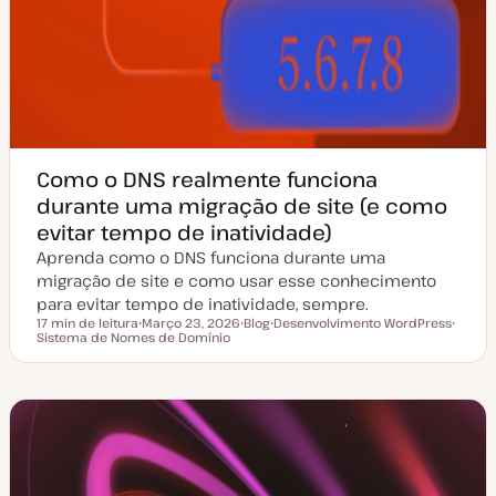
Como o DNS realmente funciona
durante uma migração de site (e como
evitar tempo de inatividade)
Aprenda como o DNS funciona durante uma
migração de site e como usar esse conhecimento
para evitar tempo de inatividade, sempre.
17 min de leitura
Março 23, 2026
Blog
Desenvolvimento WordPress
Tempo de leitura
Sistema de Nomes de Domínio
D
T
T
T
a
i
ó
ó
t
p
p
p
a
o
i
i
d
d
c
c
e
e
o
o
a
a
t
r
u
t
a
i
l
g
i
o