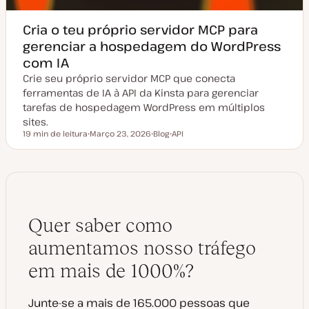
Cria o teu próprio servidor MCP para
gerenciar a hospedagem do WordPress
com IA
Crie seu próprio servidor MCP que conecta
ferramentas de IA à API da Kinsta para gerenciar
tarefas de hospedagem WordPress em múltiplos
sites.
19 min de leitura
Março 23, 2026
Blog
API
Tempo de leitura
D
T
T
a
i
ó
t
p
p
a
o
i
d
d
c
e
e
o
a
a
t
r
u
t
Quer saber como
a
i
l
g
i
o
aumentamos nosso tráfego
z
a
em mais de 1000%?
ç
ã
o
Junte-se a mais de 165.000 pessoas que