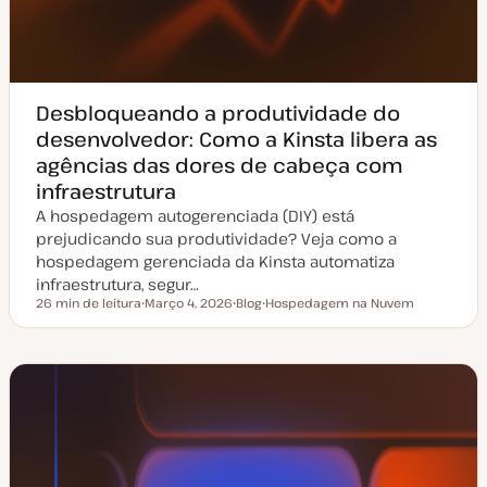
Desbloqueando a produtividade do
desenvolvedor: Como a Kinsta libera as
agências das dores de cabeça com
infraestrutura
A hospedagem autogerenciada (DIY) está
prejudicando sua produtividade? Veja como a
hospedagem gerenciada da Kinsta automatiza
infraestrutura, segur…
26 min de leitura
Março 4, 2026
Blog
Hospedagem na Nuvem
Tempo de leitura
D
T
T
a
i
ó
t
p
p
a
o
i
d
d
c
e
e
o
a
a
t
r
u
t
a
i
l
g
i
o
z