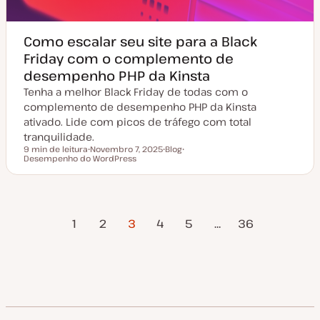
Como escalar seu site para a Black
Friday com o complemento de
desempenho PHP da Kinsta
Tenha a melhor Black Friday de todas com o
complemento de desempenho PHP da Kinsta
ativado. Lide com picos de tráfego com total
tranquilidade.
9 min de leitura
Novembro 7, 2025
Blog
Tempo de leitura
Desempenho do WordPress
D
T
T
a
i
ó
t
p
p
a
o
i
d
d
c
e
e
o
ágina
Próxima
Paginação
a
a
1
2
3
4
5
…
36
t
r
Anterior
Página
u
t
a
i
dos
l
g
i
o
z
conteúdos
a
ç
ã
o