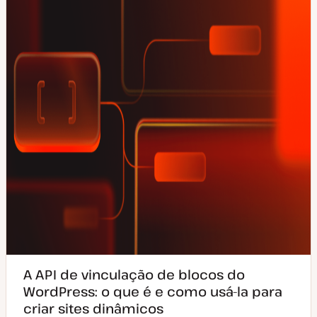
u
t
a
i
l
g
i
o
z
a
ç
ã
o
A API de vinculação de blocos do
WordPress: o que é e como usá-la para
criar sites dinâmicos