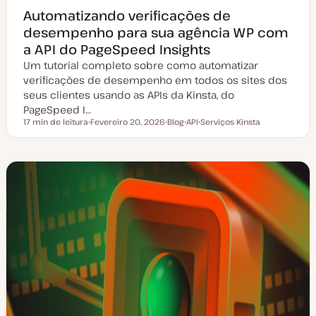
Automatizando verificações de
desempenho para sua agência WP com
a API do PageSpeed Insights
Um tutorial completo sobre como automatizar
verificações de desempenho em todos os sites dos
seus clientes usando as APIs da Kinsta, do
PageSpeed I…
17 min de leitura
Fevereiro 20, 2026
Blog
API
Serviços Kinsta
Tempo de leitura
D
T
T
T
a
i
ó
ó
t
p
p
p
a
o
i
i
d
d
c
c
e
e
o
o
a
a
t
r
u
t
a
i
l
g
i
o
z
a
ç
ã
o