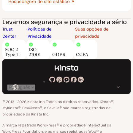
Hospedagem de site estático
Levamos segurança e privacidade a sério.
Trust
Políticas de
Suas opções de
Center
Privacidade
privacidade
SOC 2
ISO
Type II
27001
GDPR
CCPA
Kinsta
Kinsta
Kinsta
Kinsta
Kinsta
Trocar
em
no
no
no
no
o
GitHub
X
YouTube
Facebook
LinkedIn
© 2013 - 2026 Kinsta Inc. Todos os direitos reservados.
Kinsta®‚
idioma
MyKinsta®‚ DevKinsta®‚ e Sevalla® são marcas registradas de
propriedade da Kinsta Inc.
A marca registrada WordPress® é propriedade intelectual da
WordPress Foundation, e as marcas registradas Woo® e