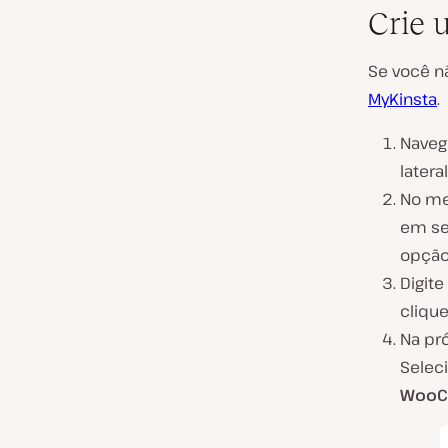
Crie 
Se você n
MyKinsta
.
Naveg
latera
No m
em se
opçã
Digit
cliqu
Na pró
Selec
WooC