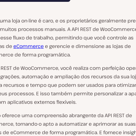
uma loja on-line é caro, e os proprietários geralmente p
 muitos processos manuais. A API REST de WooCommerc
 esse fluxo de trabalho, permitindo que você controle as
as de
eCommerce
e gerencie e dimensione as lojas de
rce de forma programática.
 REST de WooCommerce, você realiza com perfeição op
grações, automação e ampliação dos recursos da sua loja
 recursos e tempo que podem ser usados para otimizar
eus processos. E isso também permite personalizar a ap
om aplicativos externos flexíveis.
go oferece uma compreensão abrangente da API REST de
ce, tornando-o apto a automatizar e aprimorar as suas
 de eCommerce de forma programática. E fornece insig