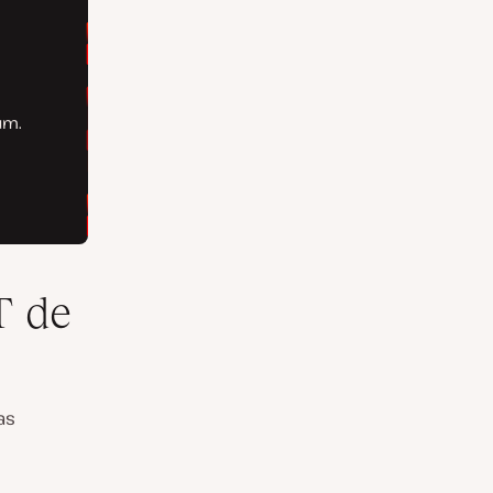
T de
as