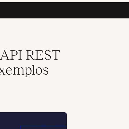
os Incluídos
a API REST
xemplos