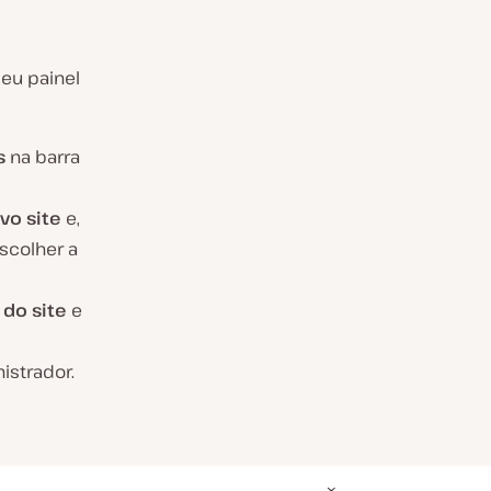
eu painel
s
na barra
vo site
e,
scolher a
do site
e
istrador.