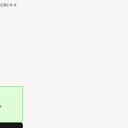
ação e a
e