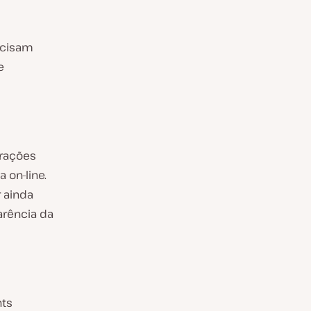
recisam
e
erações
 on-line.
 ainda
arência da
hts