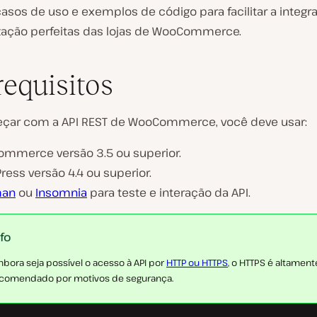
casos de uso e exemplos de código para facilitar a integr
zação perfeitas das lojas de WooCommerce.
requisitos
çar com a API REST de WooCommerce, você deve usar:
mmerce versão 3.5 ou superior.
ess versão 4.4 ou superior.
man
ou
Insomnia
para teste e interação da API.
nfo
bora seja possível o acesso à API por
HTTP ou HTTPS
, o HTTPS é altament
comendado por motivos de segurança.