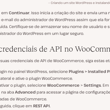
Criando um site WordPress e instala
e em
Continuar
. Isso inicia a criação do site e envia uma 
o e-mail do administrador de WordPress assim que ela for
uída. Certifique-se de armazenar seu nome de usuário e 
istrador do WordPress em um lugar seguro.
credenciais de API no WooCom
r suas credenciais de API de WooCommerce, siga estas et
ogin no painel WordPress, selecione
Plugins > Installed 
lateral e ative o plugin WooCommerce.
tivar o plugin, selecione
WooCommerce
>
Settings
. Em
e na aba
Advanced
para acessar a página de configuraçõ
adas de WooCommerce.
guida, clique em
REST API
.