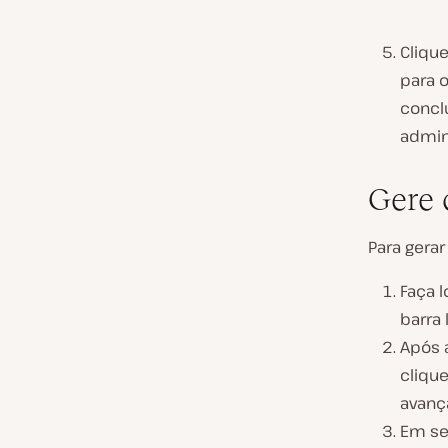
Cliqu
para 
concl
admin
Gere 
Para gera
Faça l
barra 
Após a
cliqu
avanç
Em se