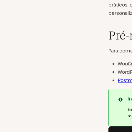
práticos, 
personali
Pré-
Para come
WooCo
WordPr
Post
I
Em
re