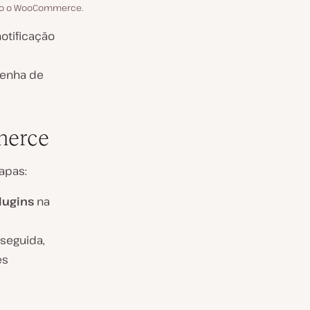
ndo o WooCommerce.
notificação
senha de
merce
apas:
Plugins
na
 seguida,
es