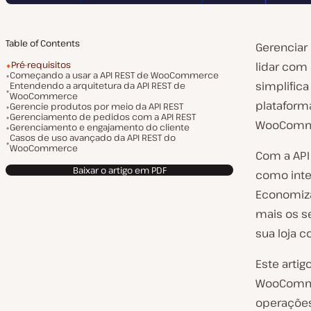
Table of Contents
Gerenciar 
Pré-requisitos
lidar com
Começando a usar a API REST de WooCommerce
simplifica
Entendendo a arquitetura da API REST de
WooCommerce
plataform
Gerencie produtos por meio da API REST
Gerenciamento de pedidos com a API REST
WooComme
Gerenciamento e engajamento do cliente
Casos de uso avançado da API REST do
WooCommerce
Com a API
Baixar o artigo em PDF
como inte
Economiza
mais os s
sua loja c
Este arti
WooCommer
operações