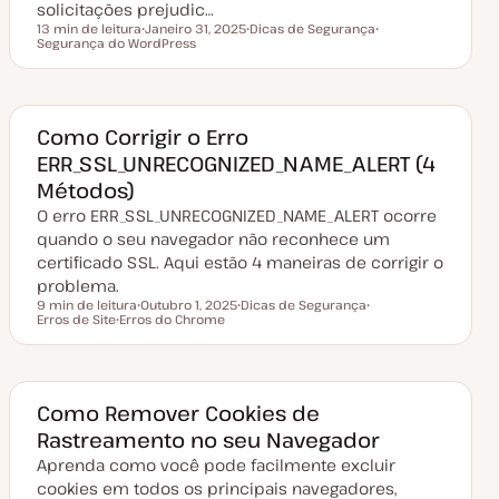
solicitações prejudic…
ç
ã
13 min de leitura
Janeiro 31, 2025
Dicas de Segurança
o
Tempo de leitura
Segurança do WordPress
D
T
T
a
ó
ó
t
p
p
a
i
i
d
c
c
e
o
o
a
Como Corrigir o Erro
t
ERR_SSL_UNRECOGNIZED_NAME_ALERT (4
u
a
Métodos)
l
i
O erro ERR_SSL_UNRECOGNIZED_NAME_ALERT ocorre
z
a
quando o seu navegador não reconhece um
ç
certificado SSL. Aqui estão 4 maneiras de corrigir o
ã
o
problema.
9 min de leitura
Outubro 1, 2025
Dicas de Segurança
Tempo de leitura
Erros de Site
Erros do Chrome
D
T
T
T
a
ó
ó
ó
t
p
p
p
a
i
i
i
d
c
c
c
e
o
o
o
a
Como Remover Cookies de
t
Rastreamento no seu Navegador
u
a
Aprenda como você pode facilmente excluir
l
i
cookies em todos os principais navegadores,
z