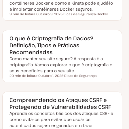
i
contêineres Docker e como a Kinsta pode ajudá-lo
z
a
a implantar contêineres Docker seguros.
ç
9 min de leitura
Outubro 9, 2025
Dicas de Segurança
Docker
ã
Tempo de leitura
D
T
T
o
a
ó
ó
t
p
p
a
i
i
d
c
c
e
o
o
O que é Criptografia de Dados?
a
Definição, Tipos e Práticas
t
u
Recomendadas
a
l
Como manter seu site seguro? A resposta é a
i
z
criptografia. Vamos explorar o que é criptografia e
a
seus benefícios para o seu site.
ç
ã
20 min de leitura
Outubro 1, 2025
Dicas de Segurança
Tempo de leitura
o
D
T
a
ó
t
p
a
i
d
c
e
o
Compreendendo os Ataques CSRF e
a
Protegendo de Vulnerabilidades CSRF
t
u
Aprenda os conceitos básicos dos ataques CSRF e
a
l
como evitá-los para evitar que usuários
i
z
autenticados sejam enganados em fazer
a