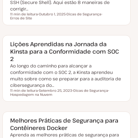
a
SSH (Secure Shell). Aqui estão 8 maneiras de
ç
corrigir…
ã
o
11 min de leitura
Outubro 1, 2025
Dicas de Segurança
Tempo de leitura
Erros de Site
D
T
T
a
ó
ó
t
p
p
a
i
i
d
c
c
e
o
o
a
Lições Aprendidas na Jornada da
t
Kinsta para a Conformidade com SOC
u
a
2
l
i
Ao longo do caminho para alcançar a
z
a
conformidade com o SOC 2, a Kinsta aprendeu
ç
muito sobre como se preparar para a auditoria de
ã
o
cibersegurança do…
11 min de leitura
Setembro 25, 2023
Dicas de Segurança
Tempo de leitura
Hospedagem na Nuvem
D
T
T
a
ó
ó
t
p
p
a
i
i
d
c
c
e
o
o
a
Melhores Práticas de Segurança para
t
Contêineres Docker
u
a
Aprenda as melhores práticas de segurança para
l