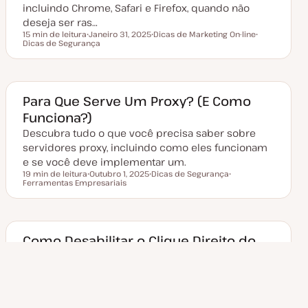
a
incluindo Chrome, Safari e Firefox, quando não
ç
deseja ser ras…
ã
o
15 min de leitura
Janeiro 31, 2025
Dicas de Marketing On-line
Tempo de leitura
Dicas de Segurança
D
T
T
a
ó
ó
t
p
p
a
i
i
d
c
c
e
o
o
a
Para Que Serve Um Proxy? (E Como
t
Funciona?)
u
a
Descubra tudo o que você precisa saber sobre
l
i
servidores proxy, incluindo como eles funcionam
z
a
e se você deve implementar um.
ç
19 min de leitura
Outubro 1, 2025
Dicas de Segurança
ã
Tempo de leitura
Ferramentas Empresariais
D
T
T
o
a
ó
ó
t
p
p
a
i
i
d
c
c
e
o
o
a
Como Desabilitar o Clique Direito do
t
Mouse no WordPress (3 Métodos)
u
a
Saiba como desativar o clique direito no
l
i
WordPress usando plugins ou código e ajude a
z
a
proteger o conteúdo que está em seu site.
ç