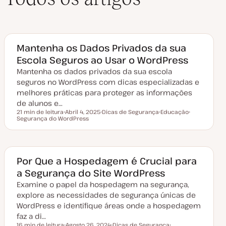
Mantenha os Dados Privados da sua
Escola Seguros ao Usar o WordPress
Mantenha os dados privados da sua escola
seguros no WordPress com dicas especializadas e
melhores práticas para proteger as informações
de alunos e…
21 min de leitura
Abril 4, 2025
Dicas de Segurança
Educação
Tempo de leitura
Segurança do WordPress
D
T
T
T
a
ó
ó
ó
t
p
p
p
a
i
i
i
d
c
c
c
e
o
o
o
a
Por Que a Hospedagem é Crucial para
t
a Segurança do Site WordPress
u
a
Examine o papel da hospedagem na segurança,
l
i
explore as necessidades de segurança únicas de
z
a
WordPress e identifique áreas onde a hospedagem
ç
faz a di…
ã
o
16 min de leitura
Agosto 26, 2024
Dicas de Segurança