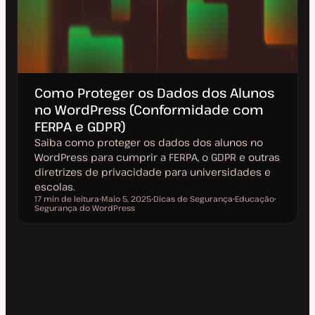
Como Proteger os Dados dos Alunos
no WordPress (Conformidade com
FERPA e GDPR)
Saiba como proteger os dados dos alunos no
WordPress para cumprir a FERPA, o GDPR e outras
diretrizes de privacidade para universidades e
escolas.
17 min de leitura
Maio 5, 2025
Dicas de Segurança
Educação
Tempo de leitura
Segurança do WordPress
D
T
T
T
a
ó
ó
ó
t
p
p
p
a
i
i
i
d
c
c
c
e
o
o
o
a
t
u
a
l
i